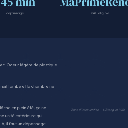
<45 min
MaPrimeRéno
dépannage
PAC éligible
t sec. Odeur légère de plastique
 nuit tombe et la chambre ne
 lâche en plein été, ça ne
Zone d'intervention — L'Étang-la-Ville
une unité extérieure qui
. Là, il faut un dépannage