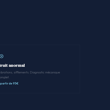
Bruit anormal
ibrations, sifflements. Diagnostic mécanique
omplet.
 partir de 95€