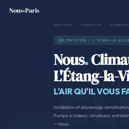
Nous
Paris
Nous.Paris
›
Climaticien
›
Climaticie
CLIMATICIEN · L'ÉTANG-LA-VILL
Nous
.
Climat
L'Étang-la-Vi
L'AIR QU'IL VOUS F
Installation et dépannage climatisation
Pompe à chaleur, climatiseur, entretien 
— Nous.