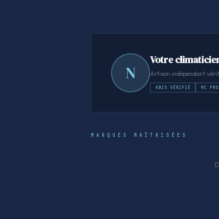
Votre climaticien
N
Artisan indépendant vérif
KBIS VÉRIFIÉ
RC PRO
MARQUES MAÎTRISÉES
D