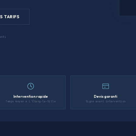
S TARIFS
anti
Intervention rapide
Devis garanti
Temps moyen à L'Étang-la-Ville
Signé avant intervention