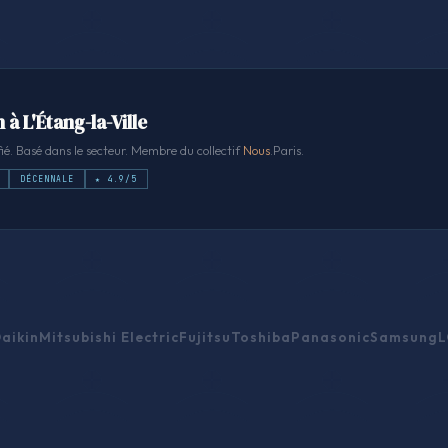
 à L'Étang-la-Ville
ié. Basé dans le secteur. Membre du collectif
Nous
.Paris.
DÉCENNALE
★ 4.9/5
aikin
Mitsubishi Electric
Fujitsu
Toshiba
Panasonic
Samsung
L