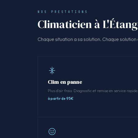
NOS PRESTATIONS
Climaticien à L'Étang-
Chaque situation a sa solution. Chaque solution a
Clim en panne
Plus d'air frais. Diagnostic et remise en service rapide
à partir de 95€