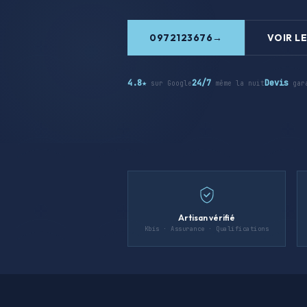
0972123676
VOIR LE
4.8★
24/7
Devis
sur Google
même la nuit
gar
Artisan vérifié
Kbis · Assurance · Qualifications