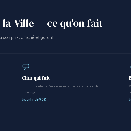
la-Ville — ce qu'on fait
 son prix, affiché et garanti.
Clim qui fuit
.
Eau qui coule de l'unité intérieure. Réparation du
V
drainage.
c
à partir de 95€
à