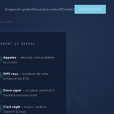
0972123676
Diagnostic gratuit
Nos prix
Le collectif
Contact
la-Ville
OMMENT ÇA MARCHE
Appelez
— décrivez votre problème
1
en 2 mots
SMS reçu
— le prénom de votre
2
artisan et son ETA
Devis signé
— sur place, avant qu'il
3
touche à quoi que ce soit
C'est réglé
— le prix = le devis.
4
Garanti 12 mois.