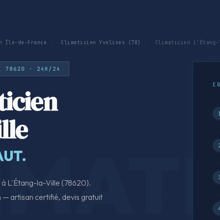
n Île-de-France
›
Climaticien Yvelines (78)
›
Climaticien L'Étang-
E 78620 · 24H/24
C
icien
lle
AUT.
 à L'Étang-la-Ville (78620).
— artisan certifié, devis gratuit