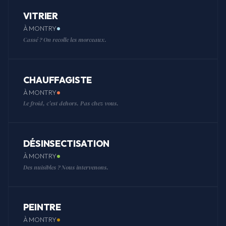
VITRIER
À MONTRY
Cassé ? On recolle les morceaux.
CHAUFFAGISTE
À MONTRY
Le froid, c'est dehors. Pas chez vous.
DÉSINSECTISATION
À MONTRY
Des nuisibles ? Nous intervenons.
PEINTRE
À MONTRY