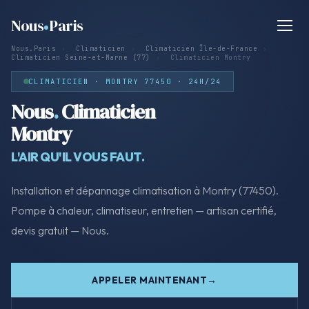
Nous
Paris
Nous.Paris
›
Climaticien
›
Climaticien Île-de-France
›
Climaticien Seine-et-Marne (77)
›
Climaticien Montry
CLIMATICIEN · MONTRY 77450 · 24H/24
Nous
.
Climaticien
Montry
L'AIR QU'IL VOUS FAUT.
Installation et dépannage climatisation à Montry (77450).
Pompe à chaleur, climatiseur, entretien — artisan certifié,
devis gratuit — Nous.
APPELER MAINTENANT