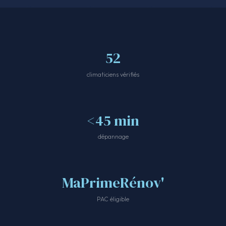
52
climaticiens vérifiés
<45 min
dépannage
MaPrimeRénov'
PAC éligible