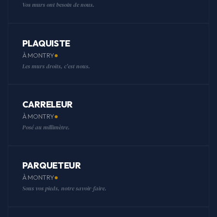
Vos murs ont besoin de nous.
PLAQUISTE
À MONTRY
Les murs droits, c'est nous.
CARRELEUR
À MONTRY
Posé au millimètre.
PARQUETEUR
À MONTRY
Sous vos pieds, notre savoir-faire.