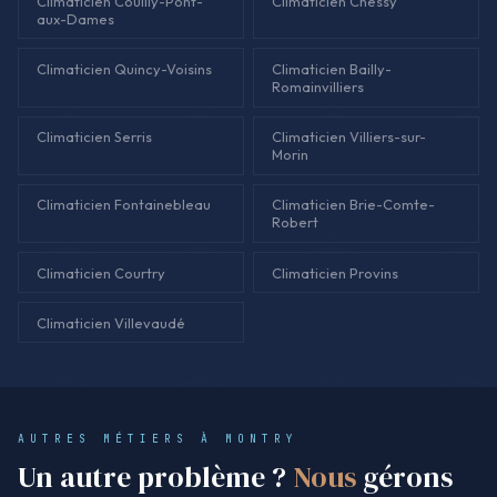
Climaticien Couilly-Pont-
Climaticien Chessy
aux-Dames
Climaticien Quincy-Voisins
Climaticien Bailly-
Romainvilliers
Climaticien Serris
Climaticien Villiers-sur-
Morin
Climaticien Fontainebleau
Climaticien Brie-Comte-
Robert
Climaticien Courtry
Climaticien Provins
Climaticien Villevaudé
AUTRES MÉTIERS À MONTRY
Un autre problème ?
Nous
gérons