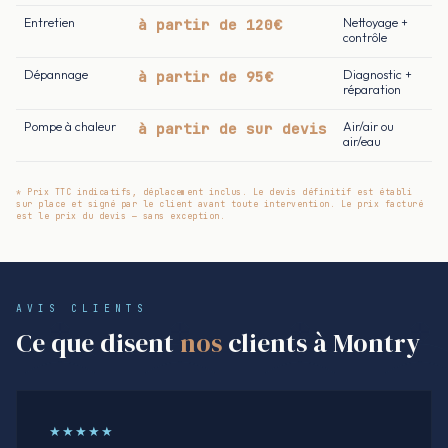
Entretien
à partir de 120€
Nettoyage +
contrôle
Dépannage
à partir de 95€
Diagnostic +
réparation
Pompe à chaleur
à partir de sur devis
Air/air ou
air/eau
* Prix TTC indicatifs, déplacement inclus. Le devis définitif est établi
sur place et signé par le client avant toute intervention. Le prix facturé
est le prix du devis — sans exception.
AVIS CLIENTS
Ce que disent
nos
clients à Montry
★★★★★