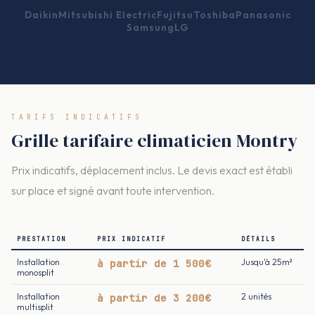
Daikin
Mitsubishi Electric
Fujitsu
Toshiba
Panasonic
Samsung
LG
TARIFS INDICATIFS
Grille tarifaire climaticien Montry
Prix indicatifs, déplacement inclus. Le devis exact est établi
sur place et signé avant toute intervention.
PRESTATION
PRIX INDICATIF
DÉTAILS
Installation
à partir de 1 500€
Jusqu'à 25m²
monosplit
Installation
à partir de 3 200€
2 unités
multisplit