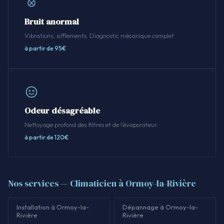
Bruit anormal
Vibrations, sifflements. Diagnostic mécanique complet.
à partir de 95€
Odeur désagréable
Nettoyage profond des filtres et de l'évaporateur.
à partir de 120€
Nos services — Climaticien à Ormoy-la-Rivière
Installation à Ormoy-la-
Dépannage à Ormoy-la-
Rivière
Rivière