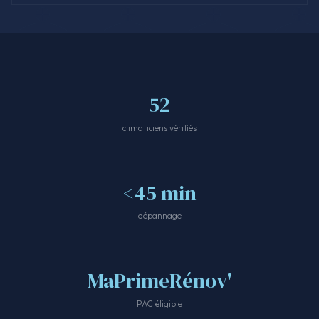
52
climaticiens vérifiés
<45 min
dépannage
MaPrimeRénov'
PAC éligible