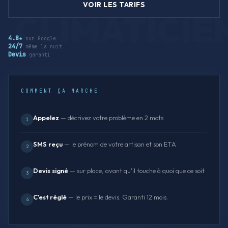
VOIR LES TARIFS
4.8★
sur Google
24/7
même la nuit
Devis
garanti
COMMENT ÇA MARCHE
Appelez
— décrivez votre problème en 2 mots
1
SMS reçu
— le prénom de votre artisan et son ETA
2
Devis signé
— sur place, avant qu'il touche à quoi que ce soit
3
C'est réglé
— le prix = le devis. Garanti 12 mois.
4