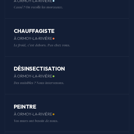
À ORMOY-LA-RIVIÈRE
Cassé ? On recolle les morceaux.
CHAUFFAGISTE
À ORMOY-LA-RIVIÈRE
Le froid, c'est dehors. Pas chez vous.
DÉSINSECTISATION
À ORMOY-LA-RIVIÈRE
Des nuisibles ? Nous intervenons.
PEINTRE
À ORMOY-LA-RIVIÈRE
Vos murs ont besoin de nous.