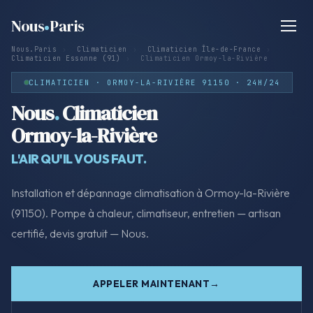
Nous
Paris
Nous.Paris
›
Climaticien
›
Climaticien Île-de-France
›
Climaticien Essonne (91)
›
Climaticien Ormoy-la-Rivière
CLIMATICIEN · ORMOY-LA-RIVIÈRE 91150 · 24H/24
Nous
.
Climaticien
Ormoy-la-Rivière
L'AIR QU'IL VOUS FAUT.
Installation et dépannage climatisation à Ormoy-la-Rivière
(91150). Pompe à chaleur, climatiseur, entretien — artisan
certifié, devis gratuit — Nous.
APPELER MAINTENANT