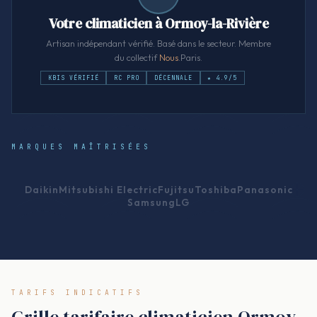
Votre climaticien à Ormoy-la-Rivière
Artisan indépendant vérifié. Basé dans le secteur. Membre
du collectif
Nous
.Paris.
KBIS VÉRIFIÉ
RC PRO
DÉCENNALE
★ 4.9/5
MARQUES MAÎTRISÉES
Daikin
Mitsubishi Electric
Fujitsu
Toshiba
Panasonic
Samsung
LG
TARIFS INDICATIFS