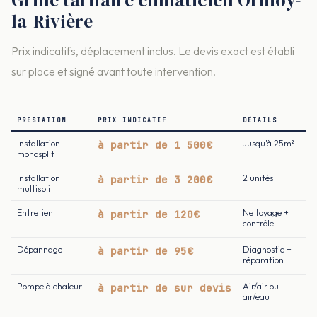
Grille tarifaire climaticien Ormoy-
la-Rivière
Prix indicatifs, déplacement inclus. Le devis exact est établi
sur place et signé avant toute intervention.
PRESTATION
PRIX INDICATIF
DÉTAILS
Installation
à partir de 1 500€
Jusqu'à 25m²
monosplit
Installation
à partir de 3 200€
2 unités
multisplit
Entretien
à partir de 120€
Nettoyage +
contrôle
Dépannage
à partir de 95€
Diagnostic +
réparation
Pompe à chaleur
à partir de sur devis
Air/air ou
air/eau