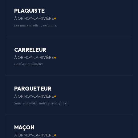
PLAQUISTE
À ORMOY-LA-RIVIÈRE
Les murs droits, c'est nous.
CARRELEUR
À ORMOY-LA-RIVIÈRE
Posé au millimètre.
PARQUETEUR
À ORMOY-LA-RIVIÈRE
Sous vos pieds, notre savoir-faire.
MAÇON
À ORMOY-LA-RIVIÈRE