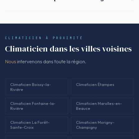
Une pompe à chaleur air-air réversible peut remplacer un
autorisations, emplacement, niveau sonore. Les démarches
chauffage dans un logement bien isolé, ou le compléter avec
sont cadrées en amont.
une chaudière. Le choix se fait avec le COP, l'usage réel et
l'isolation, pour éviter une installation surdimensionnée.
CLIMATICIEN À PROXIMITÉ
Climaticien dans les villes voisines
Nous
intervenons dans toute la région.
Climaticien Boissy-la-
Climaticien Étampes
Rivière
Climaticien Fontaine-la-
Climaticien Marolles-en-
Rivière
Beauce
Climaticien La Forêt-
Climaticien Morigny-
Sainte-Croix
Champigny