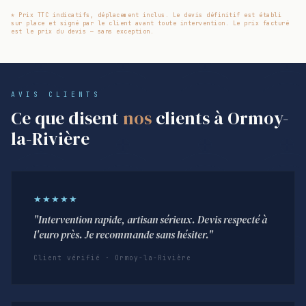
* Prix TTC indicatifs, déplacement inclus. Le devis définitif est établi
sur place et signé par le client avant toute intervention. Le prix facturé
est le prix du devis — sans exception.
AVIS CLIENTS
Ce que disent
nos
clients à Ormoy-
la-Rivière
★★★★★
"Intervention rapide, artisan sérieux. Devis respecté à
l'euro près. Je recommande sans hésiter."
Client vérifié · Ormoy-la-Rivière