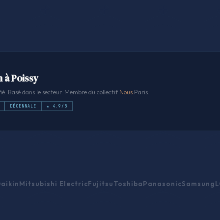
n à Poissy
ié. Basé dans le secteur. Membre du collectif
Nous
.Paris.
DÉCENNALE
★ 4.9/5
aikin
Mitsubishi Electric
Fujitsu
Toshiba
Panasonic
Samsung
L