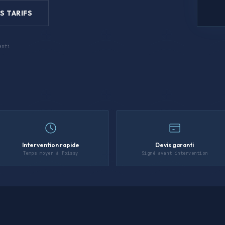
S TARIFS
anti
Intervention rapide
Devis garanti
Temps moyen à Poissy
Signé avant intervention