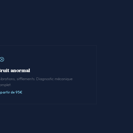
Bruit anormal
ibrations, sifflements. Diagnostic mécanique
omplet.
 partir de 95€