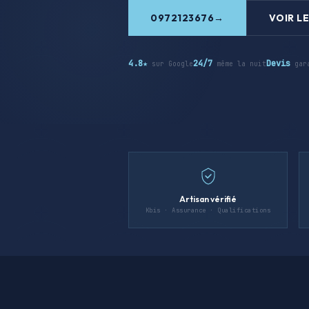
0972123676
VOIR LE
4.8★
24/7
Devis
sur Google
même la nuit
gar
Artisan vérifié
Kbis · Assurance · Qualifications