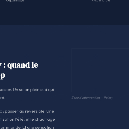
dépannage
PAC éligible
 : quand le
op
aison. Un salon plein sud qui
urd.
Zone d'intervention — Poissy
c : passer au réversible. Une
tisation l'été, et le chauffage
lécommande. Et une sensation