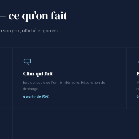
— ce qu'on fait
 son prix, affiché et garanti.
Clim qui fuit
.
Eau qui coule de l'unité intérieure. Réparation du
V
drainage.
c
à partir de 95€
à