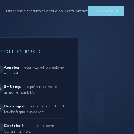
0972123676
Diagnostic gratuit
Nos prix
Le collectif
Contact
OMMENT ÇA MARCHE
Appelez
— décrivez votre problème
1
en 2 mots
SMS reçu
— le prénom de votre
2
artisan et son ETA
Devis signé
— sur place, avant qu'il
3
touche à quoi que ce soit
C'est réglé
— le prix = le devis.
4
Garanti 12 mois.