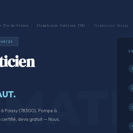
n Île-de-France
›
Climaticien Yvelines (78)
›
Climaticien Poissy
24H/24
C
icien
AUT.
on à Poissy (78300). Pompe à
 certifié, devis gratuit — Nous.