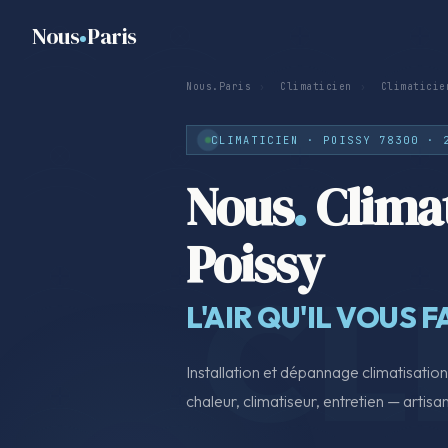
Nous
Paris
Nous.Paris
›
Climaticien
›
Climaticie
CLIMATICIEN · POISSY 78300 · 
Nous
.
Climat
Poissy
L'AIR QU'IL VOUS F
Installation et dépannage climatisati
chaleur, climatiseur, entretien — artisan