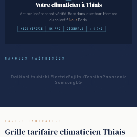
Votre climaticien à Thiais
Artisan indépendant vérifié. Basé dans le secteur. Membre
du collectif
Nous
.Paris.
KBIS VÉRIFIÉ
RC PRO
DÉCENNALE
★ 4.9/5
MARQUES MAÎTRISÉES
Daikin
Mitsubishi Electric
Fujitsu
Toshiba
Panasonic
Samsung
LG
TARIFS INDICATIFS
Grille tarifaire climaticien Thiais