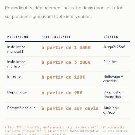
Prix indicatifs, déplacement inclus. Le devis exact est établi
sur place et signé avant toute intervention.
PRESTATION
PRIX INDICATIF
DÉTAILS
Installation
à partir de 1 500€
Jusqu'à 25m²
monosplit
Installation
à partir de 3 200€
2 unités
multisplit
Entretien
à partir de 120€
Nettoyage +
contrôle
Dépannage
à partir de 95€
Diagnostic +
réparation
Pompe à chaleur
à partir de sur devis
Air/air ou
air/eau
* Prix TTC indicatifs, déplacement inclus. Le devis définitif est établi
sur place et signé par le client avant toute intervention. Le prix facturé
est le prix du devis — sans exception.