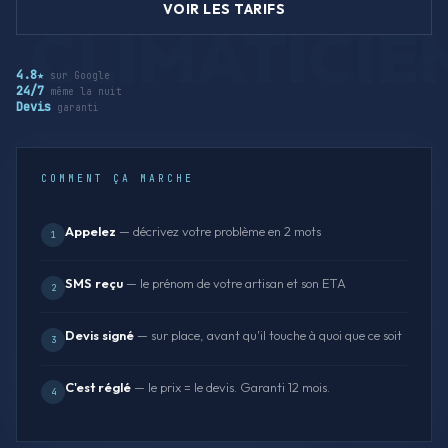
VOIR LES TARIFS
4.8★
sur Google
24/7
même la nuit
Devis
garanti
COMMENT ÇA MARCHE
Appelez
— décrivez votre problème en 2 mots
1
SMS reçu
— le prénom de votre artisan et son ETA
2
Devis signé
— sur place, avant qu'il touche à quoi que ce soit
3
C'est réglé
— le prix = le devis. Garanti 12 mois.
4