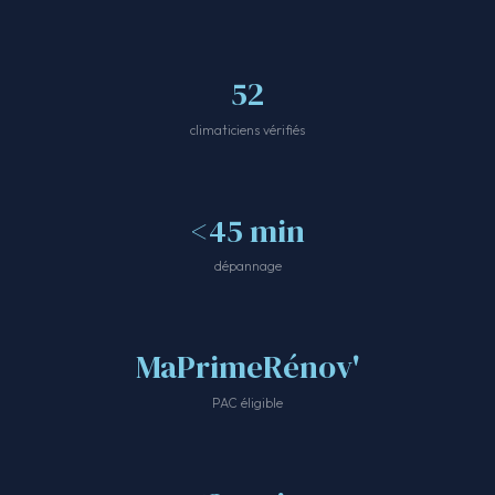
52
climaticiens vérifiés
<45 min
dépannage
MaPrimeRénov'
PAC éligible