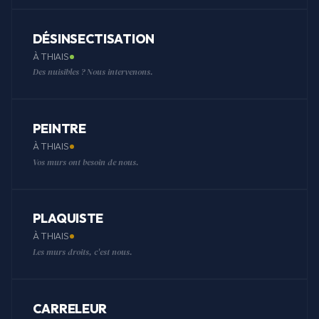
DÉSINSECTISATION
À THIAIS
Des nuisibles ? Nous intervenons.
PEINTRE
À THIAIS
Vos murs ont besoin de nous.
PLAQUISTE
À THIAIS
Les murs droits, c'est nous.
CARRELEUR