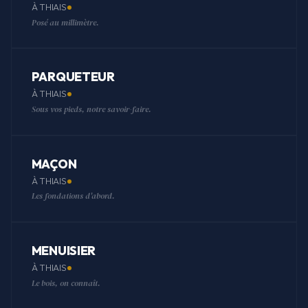
À THIAIS
Posé au millimètre.
PARQUETEUR
À THIAIS
Sous vos pieds, notre savoir-faire.
MAÇON
À THIAIS
Les fondations d'abord.
MENUISIER
À THIAIS
Le bois, on connaît.