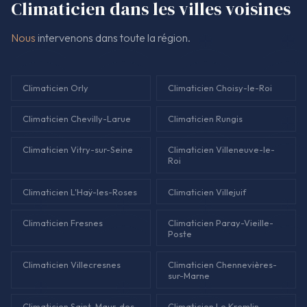
Climaticien dans les villes voisines
Nous
intervenons dans toute la région.
Climaticien Orly
Climaticien Choisy-le-Roi
Climaticien Chevilly-Larue
Climaticien Rungis
Climaticien Vitry-sur-Seine
Climaticien Villeneuve-le-
Roi
Climaticien L'Haÿ-les-Roses
Climaticien Villejuif
Climaticien Fresnes
Climaticien Paray-Vieille-
Poste
Climaticien Villecresnes
Climaticien Chennevières-
sur-Marne
Climaticien Saint-Maur-des-
Climaticien Le Kremlin-