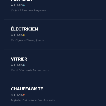
À THIAIS
Ça fuit ? Plus pour longtemps.
ÉLECTRICIEN
À THIAIS
Ça disjoncte ? Nous, jamais.
VITRIER
À THIAIS
Cassé ? On recolle les morceaux.
CHAUFFAGISTE
À THIAIS
Le froid, c'est dehors. Pas chez vous.