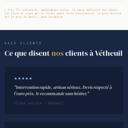
* Prix TTC indicatifs, déplacement inclus. Le devis définitif est établi
sur place et signé par le client avant toute intervention. Le prix facturé
est le prix du devis — sans exception.
AVIS CLIENTS
Ce que disent
nos
clients à Vétheuil
★★★★★
"Intervention rapide, artisan sérieux. Devis respecté à
l'euro près. Je recommande sans hésiter."
Client vérifié · Vétheuil