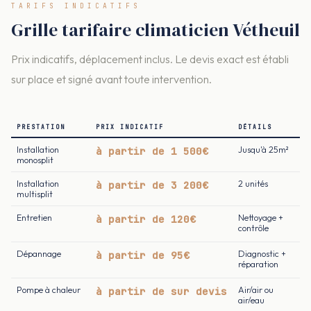
TARIFS INDICATIFS
Grille tarifaire climaticien Vétheuil
Prix indicatifs, déplacement inclus. Le devis exact est établi
sur place et signé avant toute intervention.
PRESTATION
PRIX INDICATIF
DÉTAILS
Installation
à partir de 1 500€
Jusqu'à 25m²
monosplit
Installation
à partir de 3 200€
2 unités
multisplit
Entretien
à partir de 120€
Nettoyage +
contrôle
Dépannage
à partir de 95€
Diagnostic +
réparation
Pompe à chaleur
à partir de sur devis
Air/air ou
air/eau