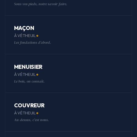
Sous vos pieds, notre savoir-faire.
MAÇON
À VÉTHEUIL
Les fondations d'abord.
MENUISIER
À VÉTHEUIL
Le bois, on connaît.
COUVREUR
À VÉTHEUIL
Au-dessus, c'est nous.