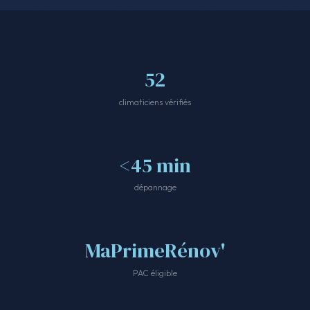
52
climaticiens vérifiés
<45 min
dépannage
MaPrimeRénov'
PAC éligible