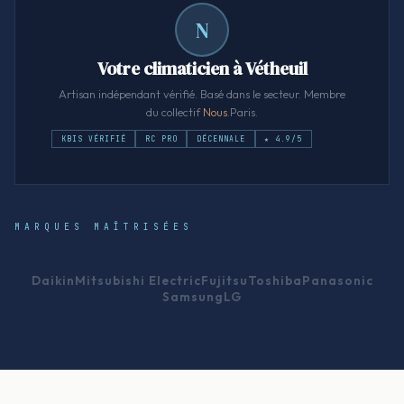
N
Votre climaticien à Vétheuil
Artisan indépendant vérifié. Basé dans le secteur. Membre
du collectif
Nous
.Paris.
KBIS VÉRIFIÉ
RC PRO
DÉCENNALE
★ 4.9/5
MARQUES MAÎTRISÉES
Daikin
Mitsubishi Electric
Fujitsu
Toshiba
Panasonic
Samsung
LG