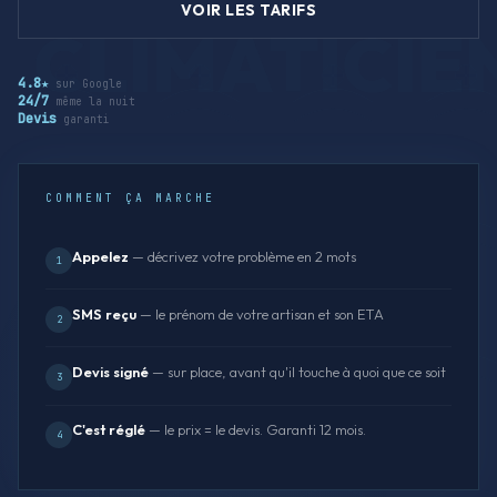
VOIR LES TARIFS
4.8★
sur Google
24/7
même la nuit
Devis
garanti
COMMENT ÇA MARCHE
Appelez
— décrivez votre problème en 2 mots
1
SMS reçu
— le prénom de votre artisan et son ETA
2
Devis signé
— sur place, avant qu'il touche à quoi que ce soit
3
C'est réglé
— le prix = le devis. Garanti 12 mois.
4