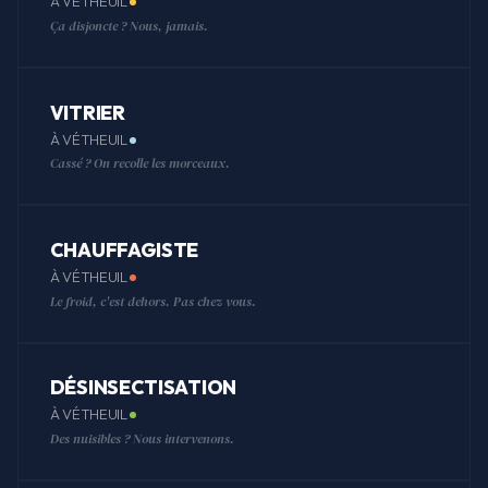
À VÉTHEUIL
Ça disjoncte ? Nous, jamais.
VITRIER
À VÉTHEUIL
Cassé ? On recolle les morceaux.
CHAUFFAGISTE
À VÉTHEUIL
Le froid, c'est dehors. Pas chez vous.
DÉSINSECTISATION
À VÉTHEUIL
Des nuisibles ? Nous intervenons.