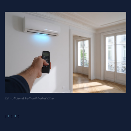
Climaticien à Vétheuil · Val-d'Oise
GUIDE