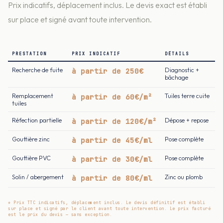
Prix indicatifs, déplacement inclus. Le devis exact est établi
sur place et signé avant toute intervention.
PRESTATION
PRIX INDICATIF
DÉTAILS
Recherche de fuite
à partir de 250€
Diagnostic +
bâchage
Remplacement
à partir de 60€/m²
Tuiles terre cuite
tuiles
Réfection partielle
à partir de 120€/m²
Dépose + repose
Gouttière zinc
à partir de 45€/ml
Pose complète
Gouttière PVC
à partir de 30€/ml
Pose complète
Solin / abergement
à partir de 80€/ml
Zinc ou plomb
* Prix TTC indicatifs, déplacement inclus. Le devis définitif est établi
sur place et signé par le client avant toute intervention. Le prix facturé
est le prix du devis — sans exception.