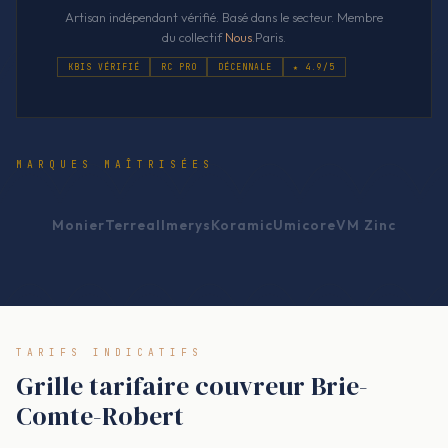
Artisan indépendant vérifié. Basé dans le secteur. Membre
du collectif
Nous
.Paris.
KBIS VÉRIFIÉ
RC PRO
DÉCENNALE
★ 4.9/5
MARQUES MAÎTRISÉES
Monier
Terreal
Imerys
Koramic
Umicore
VM Zinc
TARIFS INDICATIFS
Grille tarifaire couvreur Brie-
Comte-Robert