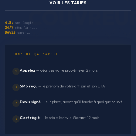
VOIR LES TARIFS
4.8★
sur Google
24/7
même la nuit
Devis
garanti
COMMENT ÇA MARCHE
Appelez
— décrivez votre problème en 2 mots
1
SMS reçu
— le prénom de votre artisan et son ETA
2
Devis signé
— sur place, avant qu'il touche à quoi que ce soit
3
C'est réglé
— le prix = le devis. Garanti 12 mois.
4