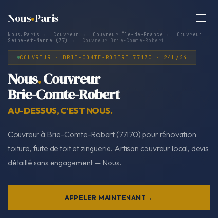
Nous
Paris
Nous.Paris
›
Couvreur
›
Couvreur Île-de-France
›
Couvreur
Seine-et-Marne (77)
›
Couvreur Brie-Comte-Robert
COUVREUR · BRIE-COMTE-ROBERT 77170 · 24H/24
Nous
.
Couvreur
Brie-Comte-Robert
AU-DESSUS, C'EST NOUS.
Couvreur à Brie-Comte-Robert (77170) pour rénovation
toiture, fuite de toit et zinguerie. Artisan couvreur local, devis
détaillé sans engagement — Nous.
APPELER MAINTENANT