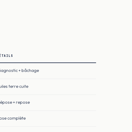
ÉTAILS
iagnostic + bâchage
uiles terre cuite
épose + repose
ose complète