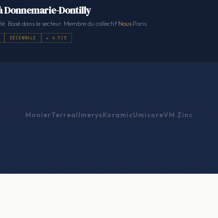
à Donnemarie-Dontilly
ié. Basé dans le secteur. Membre du collectif
Nous
.Paris.
DÉCENNALE
★ 4.9/5
Monier
Terreal
Imerys
Koramic
Umicore
VM Zinc