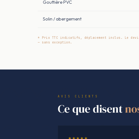
Gouttière PVC
Solin / abergement
* Prix TTC indicatifs, déplacement inclus. Le devi
— sans exception.
AVIS CLIENTS
Ce que disent
no
★★★★★