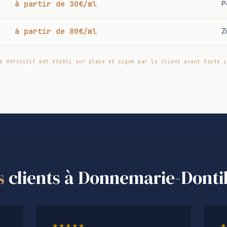
à partir de 30€/ml
P
à partir de 80€/ml
Z
s définitif est établi sur place et signé par le client avant toute i
s
clients à Donnemarie-Dontil
★★★★★
★