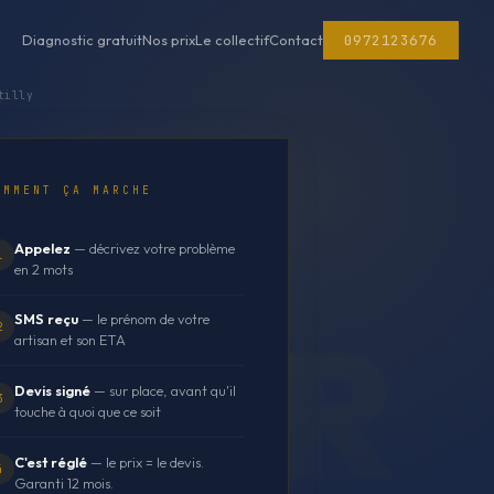
0972123676
Diagnostic gratuit
Nos prix
Le collectif
Contact
tilly
OMMENT ÇA MARCHE
Appelez
— décrivez votre problème
1
en 2 mots
SMS reçu
— le prénom de votre
2
artisan et son ETA
Devis signé
— sur place, avant qu'il
3
touche à quoi que ce soit
C'est réglé
— le prix = le devis.
4
Garanti 12 mois.