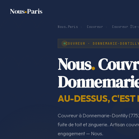
Nous
Paris
Nous.Paris
›
Couvreur
›
Couvreur Île-
COUVREUR · DONNEMARIE-DONTILL
Nous
.
Couvr
Donnemarie
AU-DESSUS, C'EST
Couvreur à Donnemarie-Dontilly (7752
fuite de toit et zinguerie. Artisan couvr
engagement — Nous.