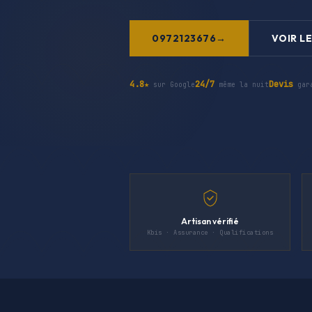
0972123676
VOIR LE
4.8★
24/7
Devis
sur Google
même la nuit
gar
Artisan vérifié
Kbis · Assurance · Qualifications