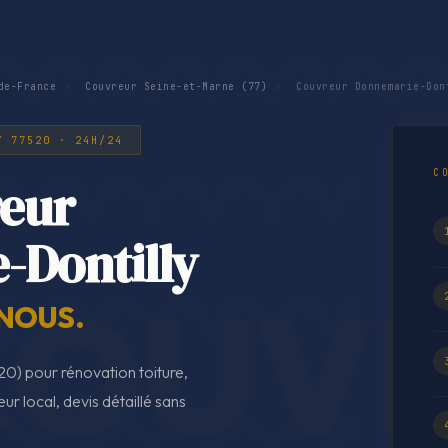
de-France
›
Couvreur Seine-et-Marne (77)
›
Couvreur Donnemarie-Don
Y 77520 · 24H/24
C
eur
-Dontilly
 NOUS.
0) pour rénovation toiture,
eur local, devis détaillé sans