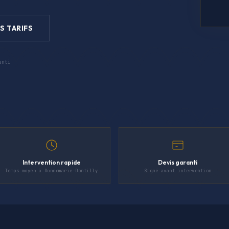
S TARIFS
anti
Intervention rapide
Devis garanti
Temps moyen à Donnemarie-Dontilly
Signé avant intervention