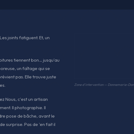
Les joints fatiguent. Et, un
itures tiennent bon… jusqu'au
 poreuse, un faîtage qui se
révient pas. Elle trouve juste
es.
Zone d'intervention — Donnemarie-Dont
z Nous, c'est un artisan
iment. Il photographie. Il
ndre pose de bâche, avant le
e surprise. Pas de 'en fait il