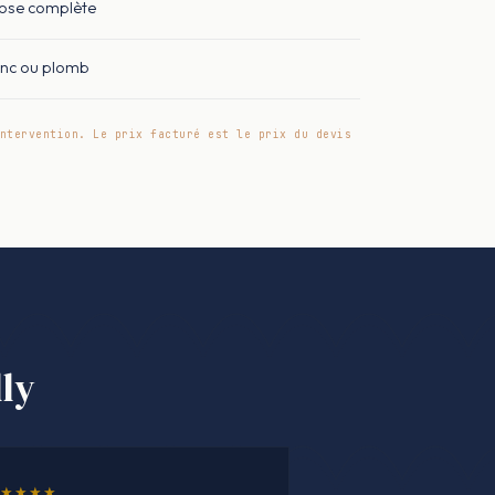
ose complète
inc ou plomb
ntervention. Le prix facturé est le prix du devis
ly
★★★★