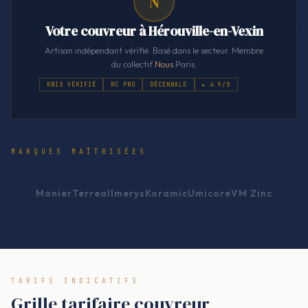
N
Votre couvreur à Hérouville-en-Vexin
Artisan indépendant vérifié. Basé dans le secteur. Membre
du collectif
Nous
.Paris.
KBIS VÉRIFIÉ
RC PRO
DÉCENNALE
★ 4.9/5
MARQUES MAÎTRISÉES
Monier
Terreal
Imerys
Koramic
Umicore
VM Zinc
TARIFS INDICATIFS
Grille tarifaire couvreur