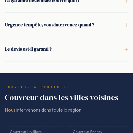
+
La garantie décennale couvre quoi ?
repérage des causes (tuiles, faîtage, solin, zinguerie), puis
La garantie décennale couvre, pendant 10 ans, les travaux de
devis détaillé. Les travaux de couverture démarrent après
couverture et de toiture susceptibles d'affecter la solidité de
signature, avec contrôle final de l'étanchéité.
+
Urgence tempête, vous intervenez quand ?
l'ouvrage ou de le rendre impropre à son usage. Cela
En cas de tempête, la priorité est d'éviter que l'eau n'entre :
concerne notamment l'étanchéité de la toiture, certains
bâchage sous 24 h lorsque l'accès et la sécurité le
éléments de zinguerie liés à la couverture, et les interventions
+
Le devis est-il garanti ?
permettent. Une fois la toiture stabilisée, le diagnostic est
de rénovation structurantes.
Oui. Le devis est écrit et signé avant toute intervention hors
documenté (photos) et les travaux définitifs de réparation ou
sécurisation d'urgence. Le montant facturé correspond au
de rénovation sont réalisés après devis signé.
devis signé, avec des postes clairs (réparation de toiture,
éléments de couverture, zinguerie, pose, évacuation). En cas
COUVREUR À PROXIMITÉ
d'imprévu visible uniquement après dépose, un avenant
Couvreur dans les villes voisines
séparé est proposé.
Nous
intervenons dans toute la région.
Couvreur Livilliers
Couvreur Ennery