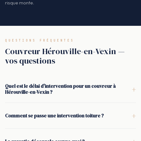
risque monte.
QUESTIONS FRÉQUENTES
Couvreur Hérouville-en-Vexin —
vos questions
Quel est le délai d'intervention pour un couvreur à
+
Hérouville-en-Vexin ?
Pour un couvreur à Hérouville-en-Vexin, le délai visé est un
devis sous 48 h après diagnostic. En urgence (fuite active), un
+
Comment se passe une intervention toiture ?
bâchage peut être réalisé dans la journée afin de protéger la
Si une fuite est en cours, la première étape est la mise hors
toiture, la charpente et l'isolation, puis les travaux définitifs
d'eau par bâchage. Ensuite : inspection de la toiture, photos,
sont planifiés sur devis signé.