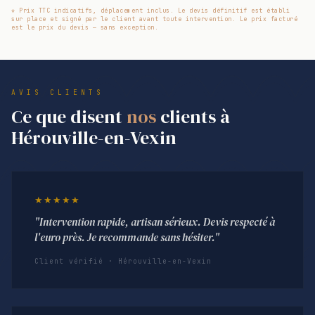
* Prix TTC indicatifs, déplacement inclus. Le devis définitif est établi
sur place et signé par le client avant toute intervention. Le prix facturé
est le prix du devis — sans exception.
AVIS CLIENTS
Ce que disent
nos
clients à
Hérouville-en-Vexin
★★★★★
"Intervention rapide, artisan sérieux. Devis respecté à
l'euro près. Je recommande sans hésiter."
Client vérifié · Hérouville-en-Vexin