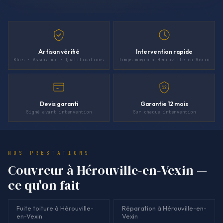
Artisan vérifié
Intervention rapide
Kbis · Assurance · Qualifications
Temps moyen à Hérouville-en-Vexin
12
Devis garanti
Garantie 12 mois
Signé avant intervention
Sur chaque intervention
NOS PRESTATIONS
Couvreur à Hérouville-en-Vexin —
ce qu'on fait
Fuite toiture à Hérouville-
Réparation à Hérouville-en-
en-Vexin
Vexin