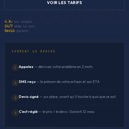
VOIR LES TARIFS
4.8★
sur Google
24/7
même la nuit
Devis
garanti
COMMENT ÇA MARCHE
Appelez
— décrivez votre problème en 2 mots
1
SMS reçu
— le prénom de votre artisan et son ETA
2
Devis signé
— sur place, avant qu'il touche à quoi que ce soit
3
C'est réglé
— le prix = le devis. Garanti 12 mois.
4