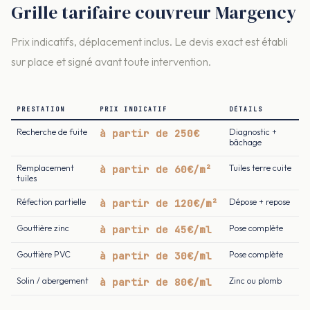
Grille tarifaire couvreur Margency
Prix indicatifs, déplacement inclus. Le devis exact est établi
sur place et signé avant toute intervention.
PRESTATION
PRIX INDICATIF
DÉTAILS
Recherche de fuite
à partir de 250€
Diagnostic +
bâchage
Remplacement
à partir de 60€/m²
Tuiles terre cuite
tuiles
Réfection partielle
à partir de 120€/m²
Dépose + repose
Gouttière zinc
à partir de 45€/ml
Pose complète
Gouttière PVC
à partir de 30€/ml
Pose complète
Solin / abergement
à partir de 80€/ml
Zinc ou plomb