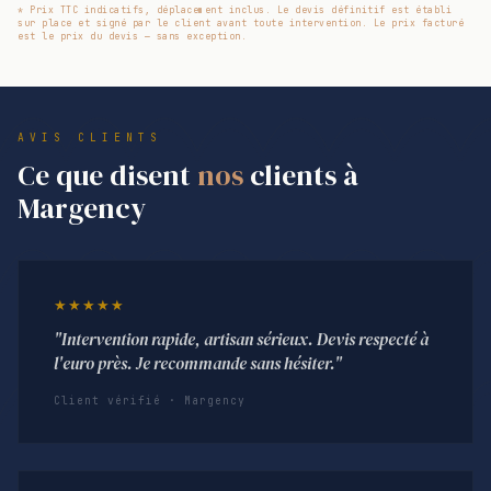
* Prix TTC indicatifs, déplacement inclus. Le devis définitif est établi
sur place et signé par le client avant toute intervention. Le prix facturé
est le prix du devis — sans exception.
AVIS CLIENTS
Ce que disent
nos
clients à
Margency
★★★★★
"Intervention rapide, artisan sérieux. Devis respecté à
l'euro près. Je recommande sans hésiter."
Client vérifié · Margency