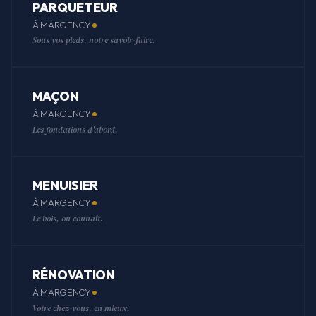
PARQUETEUR
À MARGENCY
Sous vos pieds, notre savoir-faire.
MAÇON
À MARGENCY
Les fondations d'abord.
MENUISIER
À MARGENCY
Le bois, on connaît.
RÉNOVATION
À MARGENCY
Votre chez-vous, en mieux.