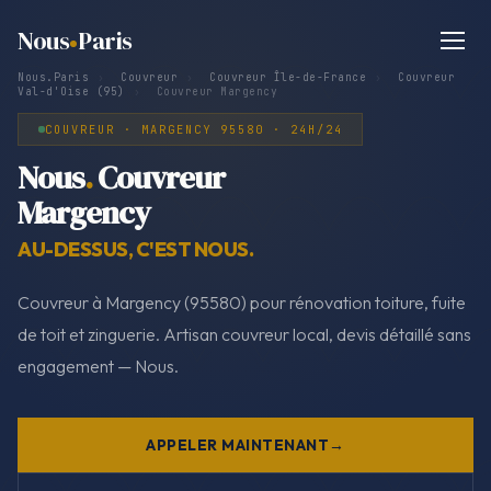
Nous
Paris
Nous.Paris
›
Couvreur
›
Couvreur Île-de-France
›
Couvreur
Val-d'Oise (95)
›
Couvreur Margency
COUVREUR · MARGENCY 95580 · 24H/24
Nous
.
Couvreur
Margency
AU-DESSUS, C'EST NOUS.
Couvreur à Margency (95580) pour rénovation toiture, fuite
de toit et zinguerie. Artisan couvreur local, devis détaillé sans
engagement — Nous.
APPELER MAINTENANT