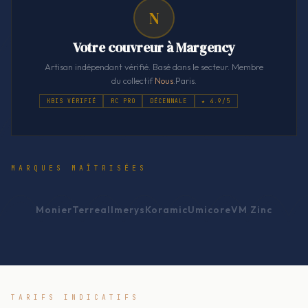
N
Votre couvreur à Margency
Artisan indépendant vérifié. Basé dans le secteur. Membre
du collectif
Nous
.Paris.
KBIS VÉRIFIÉ
RC PRO
DÉCENNALE
★ 4.9/5
MARQUES MAÎTRISÉES
Monier
Terreal
Imerys
Koramic
Umicore
VM Zinc
TARIFS INDICATIFS