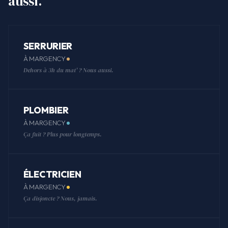
aussi.
SERRURIER
À MARGENCY
Dehors à 3h du mat' ? Nous aussi.
PLOMBIER
À MARGENCY
Ça fuit ? Plus pour longtemps.
ÉLECTRICIEN
À MARGENCY
Ça disjoncte ? Nous, jamais.