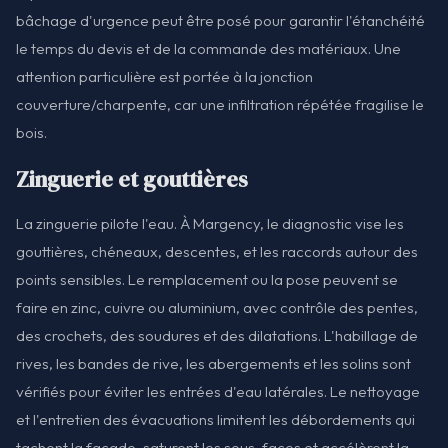
bâchage d'urgence peut être posé pour garantir l'étanchéité
le temps du devis et de la commande des matériaux. Une
attention particulière est portée à la jonction
couverture/charpente, car une infiltration répétée fragilise le
bois.
Zinguerie et gouttières
La zinguerie pilote l'eau. À Margency, le diagnostic vise les
gouttières, chéneaux, descentes, et les raccords autour des
points sensibles. Le remplacement ou la pose peuvent se
faire en zinc, cuivre ou aluminium, avec contrôle des pentes,
des crochets, des soudures et des dilatations. L'habillage de
rives, les bandes de rive, les abergements et les solins sont
vérifiés pour éviter les entrées d'eau latérales. Le nettoyage
et l'entretien des évacuations limitent les débordements qui
tachent la façade, saturent les sous-faces et accélèrent la