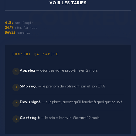
VOIR LES TARIFS
4.8★
sur Google
24/7
même la nuit
Devis
garanti
COMMENT ÇA MARCHE
Appelez
— décrivez votre problème en 2 mots
1
SMS reçu
— le prénom de votre artisan et son ETA
2
Devis signé
— sur place, avant qu'il touche à quoi que ce soit
3
C'est réglé
— le prix = le devis. Garanti 12 mois.
4