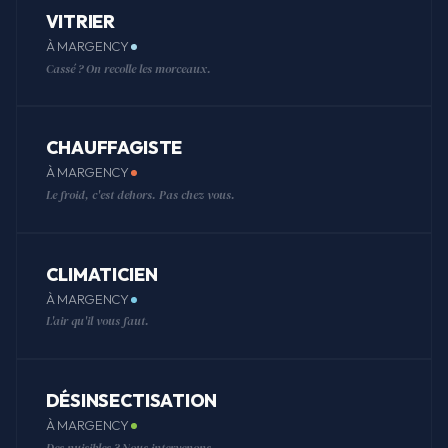
VITRIER
À MARGENCY
Cassé ? On recolle les morceaux.
CHAUFFAGISTE
À MARGENCY
Le froid, c'est dehors. Pas chez vous.
CLIMATICIEN
À MARGENCY
L'air qu'il vous faut.
DÉSINSECTISATION
À MARGENCY
Des nuisibles ? Nous intervenons.