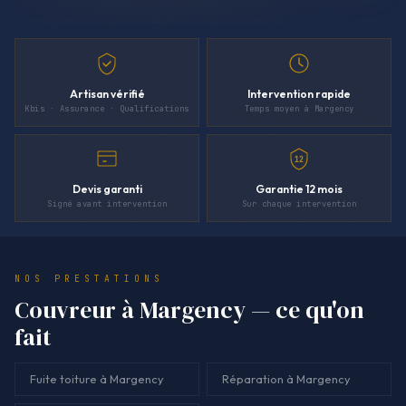
Artisan vérifié
Intervention rapide
Kbis · Assurance · Qualifications
Temps moyen à Margency
12
Devis garanti
Garantie 12 mois
Signé avant intervention
Sur chaque intervention
NOS PRESTATIONS
Couvreur à Margency — ce qu'on
fait
Fuite toiture à Margency
Réparation à Margency