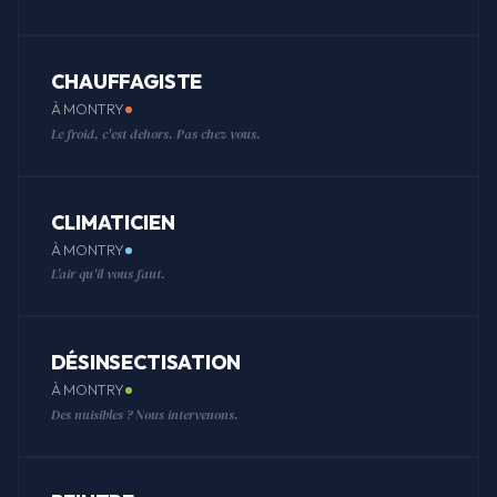
CHAUFFAGISTE
À MONTRY
Le froid, c'est dehors. Pas chez vous.
CLIMATICIEN
À MONTRY
L'air qu'il vous faut.
DÉSINSECTISATION
À MONTRY
Des nuisibles ? Nous intervenons.