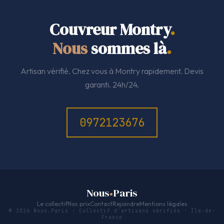
Couvreur Montry
.
Nous
sommes là
.
Artisan vérifié. Chez vous à Montry rapidement. Devis
garanti. 24h/24.
0972123676
Nous
Paris
Le collectif
Nos prix
Contact
Rejoindre
Mentions légales
© 2026 Nous.Paris · Collectif d'artisans vérifiés · Île-de-
France