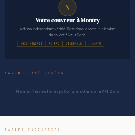
N
Votre couvreur à Montry
Artisan indépendant vérifié. Basé dans le secteur. Membre
du collectif
Nous
.Paris.
KBIS VÉRIFIÉ
RC PRO
DÉCENNALE
★ 4.9/5
MARQUES MAÎTRISÉES
Monier
Terreal
Imerys
Koramic
Umicore
VM Zinc
TARIFS INDICATIFS