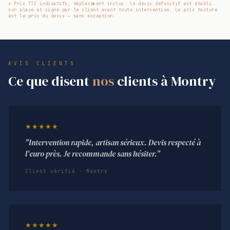
* Prix TTC indicatifs, déplacement inclus. Le devis définitif est établi
sur place et signé par le client avant toute intervention. Le prix facturé
est le prix du devis — sans exception.
AVIS CLIENTS
Ce que disent
nos
clients à Montry
★★★★★
"Intervention rapide, artisan sérieux. Devis respecté à
l'euro près. Je recommande sans hésiter."
Client vérifié · Montry
★★★★★