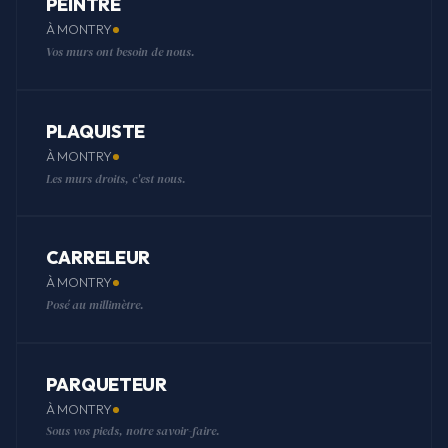
PEINTRE
À MONTRY
Vos murs ont besoin de nous.
PLAQUISTE
À MONTRY
Les murs droits, c'est nous.
CARRELEUR
À MONTRY
Posé au millimètre.
PARQUETEUR
À MONTRY
Sous vos pieds, notre savoir-faire.