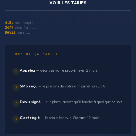
VOIR LES TARIFS
4.8★
sur Google
24/7
même la nuit
Devis
garanti
COMMENT ÇA MARCHE
Appelez
— décrivez votre problème en 2 mots
1
SMS reçu
— le prénom de votre artisan et son ETA
2
Devis signé
— sur place, avant qu'il touche à quoi que ce soit
3
C'est réglé
— le prix = le devis. Garanti 12 mois.
4