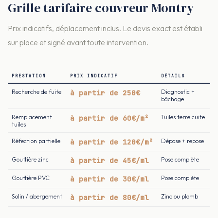
Grille tarifaire couvreur Montry
Prix indicatifs, déplacement inclus. Le devis exact est établi
sur place et signé avant toute intervention.
PRESTATION
PRIX INDICATIF
DÉTAILS
Recherche de fuite
à partir de 250€
Diagnostic +
bâchage
Remplacement
à partir de 60€/m²
Tuiles terre cuite
tuiles
Réfection partielle
à partir de 120€/m²
Dépose + repose
Gouttière zinc
à partir de 45€/ml
Pose complète
Gouttière PVC
à partir de 30€/ml
Pose complète
Solin / abergement
à partir de 80€/ml
Zinc ou plomb