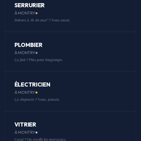
SERRURIER
À MONTRY
Dehors à 3h du mat' ? Nous aussi.
PLOMBIER
À MONTRY
Ça fuit ? Plus pour longtemps.
ÉLECTRICIEN
À MONTRY
Ça disjoncte ? Nous, jamais.
VITRIER
À MONTRY
Cassé ? On recolle les morceaux.