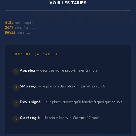
VOIR LES TARIFS
4.8★
sur Google
24/7
même la nuit
Devis
garanti
COMMENT ÇA MARCHE
Appelez
— décrivez votre problème en 2 mots
1
SMS reçu
— le prénom de votre artisan et son ETA
2
Devis signé
— sur place, avant qu'il touche à quoi que ce soit
3
C'est réglé
— le prix = le devis. Garanti 12 mois.
4