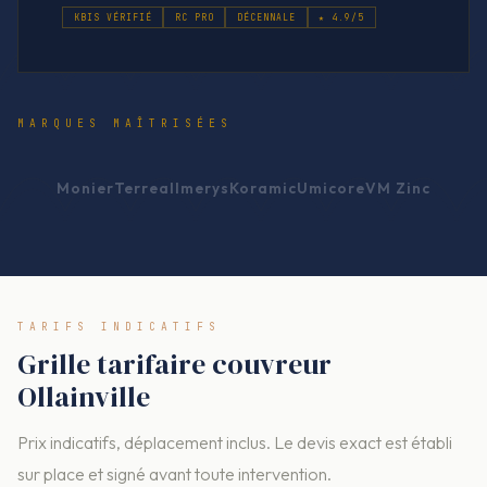
KBIS VÉRIFIÉ
RC PRO
DÉCENNALE
★ 4.9/5
MARQUES MAÎTRISÉES
Monier
Terreal
Imerys
Koramic
Umicore
VM Zinc
TARIFS INDICATIFS
Grille tarifaire couvreur
Ollainville
Prix indicatifs, déplacement inclus. Le devis exact est établi
sur place et signé avant toute intervention.