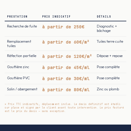
PRESTATION
PRIX INDICATIF
DÉTAILS
Recherche de fuite
à partir de 250€
Diagnostic +
bâchage
Remplacement
à partir de 60€/m²
Tuiles terre cuite
tuiles
Réfection partielle
à partir de 120€/m²
Dépose + repose
Gouttière zinc
à partir de 45€/ml
Pose complète
Gouttière PVC
à partir de 30€/ml
Pose complète
Solin / abergement
à partir de 80€/ml
Zinc ou plomb
* Prix TTC indicatifs, déplacement inclus. Le devis définitif est établi
sur place et signé par le client avant toute intervention. Le prix facturé
est le prix du devis — sans exception.