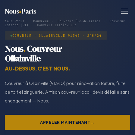
Nous
Paris
Nous.Paris
›
Couvreur
›
Couvreur Île-de-France
›
Couvreur
Essonne (91)
›
Couvreur Ollainville
COUVREUR · OLLAINVILLE 91340 · 24H/24
Nous
.
Couvreur
Ollainville
AU-DESSUS, C'EST NOUS.
Couvreur à Ollainville (91340) pour rénovation toiture, fuite
de toit et zinguerie. Artisan couvreur local, devis détaillé sans
engagement — Nous.
APPELER MAINTENANT