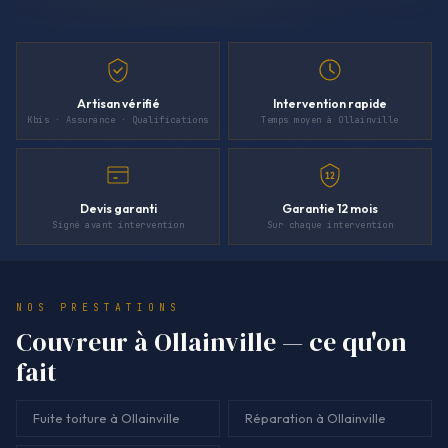
Artisan vérifié
Intervention rapide
Kbis · Assurance · Qualifications
Temps moyen à Ollainville
12
Devis garanti
Garantie 12 mois
Signé avant intervention
Sur chaque intervention
NOS PRESTATIONS
Couvreur à Ollainville — ce qu'on
fait
Fuite toiture à Ollainville
Réparation à Ollainville