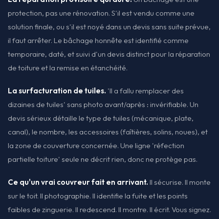
protection, pas une rénovation. S'il est vendu comme une
solution finale, ou s'il est noyé dans un devis sans suite prévue,
il faut arrêter. Le bâchage honnête est identifié comme
temporaire, daté, et suivi d'un devis distinct pour la réparation
de toiture et la remise en étanchéité.
La surfacturation de tuiles.
'Il a fallu remplacer des
dizaines de tuiles' sans photo avant/après : invérifiable. Un
devis sérieux détaille le type de tuiles (mécanique, plate,
canal), le nombre, les accessoires (faîtières, solins, noues), et
la zone de couverture concernée. Une ligne 'réfection
partielle toiture' seule ne décrit rien, donc ne protège pas.
Ce qu'un vrai couvreur fait en arrivant.
Il sécurise. Il monte
sur le toit. Il photographie. Il identifie la fuite et les points
faibles de zinguerie. Il redescend. Il montre. Il écrit. Vous signez.