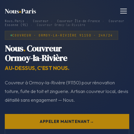
Nous
Paris
Nous.Paris
›
Couvreur
›
Couvreur Île-de-France
›
Couvreur
Essonne (91)
›
Couvreur Ormoy-la-Rivière
COUVREUR · ORMOY-LA-RIVIÈRE 91150 · 24H/24
Nous
.
Couvreur
Ormoy-la-Rivière
AU-DESSUS, C'EST NOUS.
Couvreur à Ormoy-la-Rivière (91150) pour rénovation
toiture, fuite de toit et zinguerie. Artisan couvreur local, devis
détaillé sans engagement — Nous.
APPELER MAINTENANT