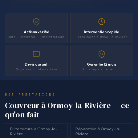
Artisan vérifié
Intervention rapide
Kbis · Assurance · Qualifications
Temps moyen à Ormoy-la-Rivière
12
Devis garanti
Garantie 12 mois
Signé avant intervention
Sur chaque intervention
NOS PRESTATIONS
Couvreur à Ormoy-la-Rivière — ce
qu'on fait
Fuite toiture à Ormoy-la-
Réparation à Ormoy-la-
Rivière
Rivière