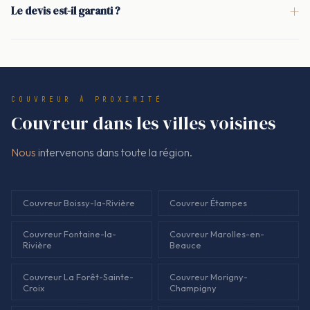
+
Le devis est-il garanti ?
gouttières) se font ensuite après diagnostic et devis écrit,
Oui. Le montant facturé correspond au devis signé avant
avec commande des matériaux adaptés.
travaux. S'il faut modifier la réparation de toiture ou la
rénovation de couverture, un avenant écrit est présenté et
validé avant d'aller plus loin.
COUVREUR À PROXIMITÉ
Couvreur dans les villes voisines
Nous
intervenons dans toute la région.
Couvreur Boissy-la-Rivière
Couvreur Étampes
Couvreur Fontaine-la-
Couvreur Marolles-en-
Rivière
Beauce
Couvreur La Forêt-Sainte-
Couvreur Morigny-
Croix
Champigny