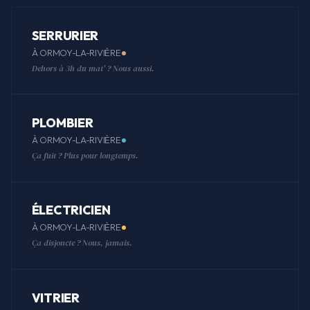
SERRURIER
À ORMOY-LA-RIVIÈRE
Dehors à 3h du mat' ? Nous aussi.
PLOMBIER
À ORMOY-LA-RIVIÈRE
Ça fuit ? Plus pour longtemps.
ÉLECTRICIEN
À ORMOY-LA-RIVIÈRE
Ça disjoncte ? Nous, jamais.
VITRIER