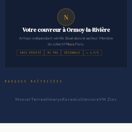
N
Votre couvreur à Ormoy-la-Rivière
Artisan indépendant vérifié. Basé dans le secteur. Membre
du collectif
Nous
.Paris.
KBIS VÉRIFIÉ
RC PRO
DÉCENNALE
★ 4.9/5
MARQUES MAÎTRISÉES
Monier
Terreal
Imerys
Koramic
Umicore
VM Zinc