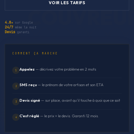
VOIR LES TARIFS
4.8★
sur Google
24/7
même la nuit
Devis
garanti
COMMENT ÇA MARCHE
Appelez
— décrivez votre problème en 2 mots
1
SMS reçu
— le prénom de votre artisan et son ETA
2
Devis signé
— sur place, avant qu'il touche à quoi que ce soit
3
C'est réglé
— le prix = le devis. Garanti 12 mois.
4