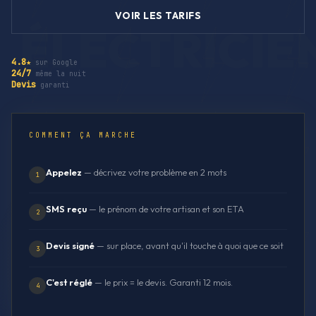
VOIR LES TARIFS
4.8★
sur Google
24/7
même la nuit
Devis
garanti
COMMENT ÇA MARCHE
Appelez
— décrivez votre problème en 2 mots
1
SMS reçu
— le prénom de votre artisan et son ETA
2
Devis signé
— sur place, avant qu'il touche à quoi que ce soit
3
C'est réglé
— le prix = le devis. Garanti 12 mois.
4