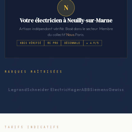
N
Votre électricien à Neuilly-sur-Marne
Artisan indépendant vérifié. Basé dans le secteur. Membre
du collectif
Nous
.Paris.
KBIS VÉRIFIÉ
RC PRO
DÉCENNALE
★ 4.9/5
MARQUES MAÎTRISÉES
Legrand
Schneider Electric
Hager
ABB
Siemens
Gewiss
TARIFS INDICATIFS