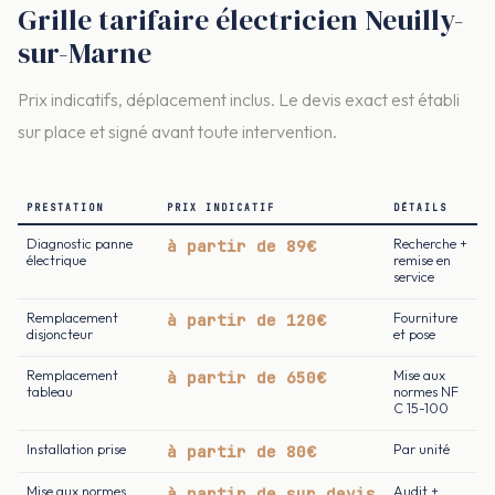
Grille tarifaire électricien Neuilly-
sur-Marne
Prix indicatifs, déplacement inclus. Le devis exact est établi
sur place et signé avant toute intervention.
PRESTATION
PRIX INDICATIF
DÉTAILS
Diagnostic panne
à partir de 89€
Recherche +
électrique
remise en
service
Remplacement
à partir de 120€
Fourniture
disjoncteur
et pose
Remplacement
à partir de 650€
Mise aux
tableau
normes NF
C 15-100
Installation prise
à partir de 80€
Par unité
Mise aux normes
à partir de sur devis
Audit +