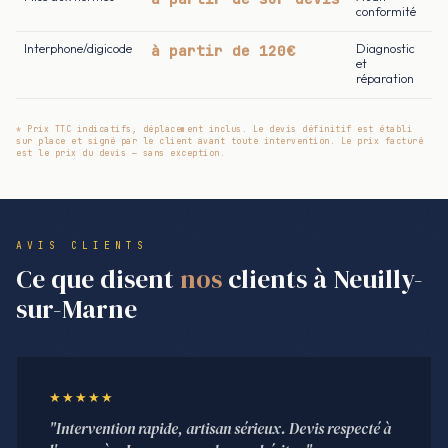
conformité
Interphone/digicode
à partir de 120€
Diagnostic
et
réparation
* Prix TTC indicatifs, déplacement inclus. Le devis définitif est établi
sur place et signé par le client avant toute intervention. Le prix facturé
est le prix du devis — sans exception.
AVIS CLIENTS
Ce que disent
nos
clients à Neuilly-
sur-Marne
★★★★★
"Intervention rapide, artisan sérieux. Devis respecté à