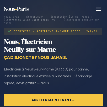
Nous
Paris
Nous.Paris
›
Électricien
›
Électricien Île-de-France
›
Électricien Seine-Saint-Denis (93)
›
Électricien Neuilly-sur-
Marne
ÉLECTRICIEN · NEUILLY-SUR-MARNE 93330 · 24H/24
Nous
.
Électricien
Neuilly-sur-Marne
ÇA DISJONCTE ? NOUS, JAMAIS.
Électricien à Neuilly-sur-Marne (93330) pour panne,
installation électrique et mise aux normes. Dépannage
rapide, devis gratuit — Nous.
APPELER MAINTENANT