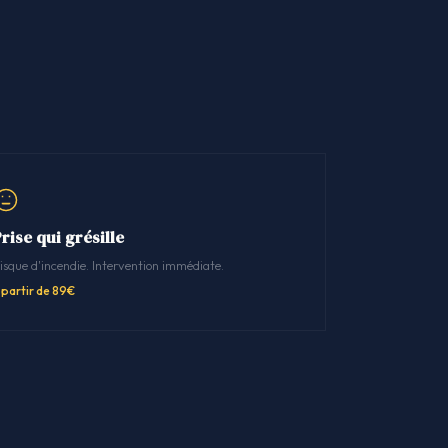
rise qui grésille
isque d'incendie. Intervention immédiate.
 partir de 89€