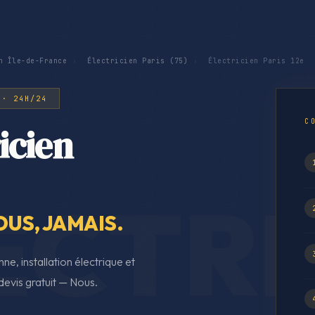
n Île-de-France
›
Électricien Paris (75)
›
Électricien Paris 12e
 · 24H/24
C
icien
OUS, JAMAIS.
ne, installation électrique et
evis gratuit — Nous.