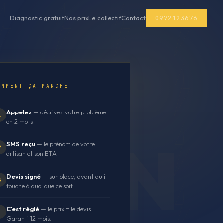
0972123676
Diagnostic gratuit
Nos prix
Le collectif
Contact
OMMENT ÇA MARCHE
Appelez
— décrivez votre problème
1
en 2 mots
SMS reçu
— le prénom de votre
2
artisan et son ETA
Devis signé
— sur place, avant qu'il
3
touche à quoi que ce soit
C'est réglé
— le prix = le devis.
4
Garanti 12 mois.