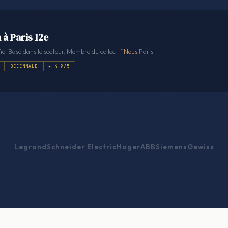
 à Paris 12e
ié. Basé dans le secteur. Membre du collectif
Nous
.Paris.
DÉCENNALE
★ 4.9/5
Legrand
Schneider Electric
Hager
ABB
Siemens
Gewiss