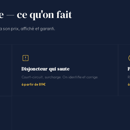
e — ce qu'on fait
 son prix, affiché et garanti.
Disjoncteur qui saute
P
Court-circuit, surcharge. On identifie et corrige.
R
à partir de 89€
à