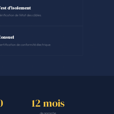
Test d'isolement
érification de l'état des câbles.
Consuel
ertification de conformité électrique.
0
12 mois
de garantie