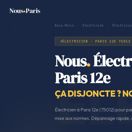
Nous
Paris
Nous.Paris
›
Électricien
›
Électricie
ÉLECTRICIEN · PARIS 12E 75012
Nous
.
Électr
Paris 12e
ÇA DISJONCTE ? N
Électricien à Paris 12e (75012) pour pan
mise aux normes. Dépannage rapide, d