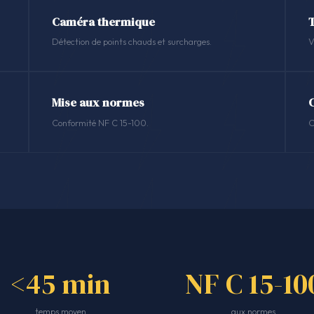
Caméra thermique
Détection de points chauds et surcharges.
V
Mise aux normes
Conformité NF C 15-100.
C
<45 min
NF C 15-10
temps moyen
aux normes