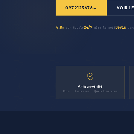
0972123676
VOIR LE
4.8★
24/7
Devis
sur Google
même la nuit
gar
Artisan vérifié
Kbis · Assurance · Qualifications