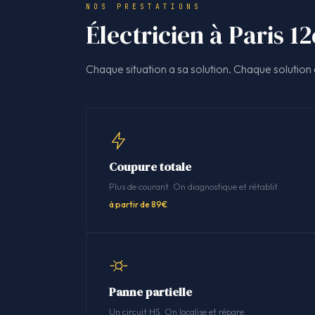
NOS PRESTATIONS
Électricien à Paris 12
Chaque situation a sa solution. Chaque solution a
Coupure totale
Plus de courant. On diagnostique et rétablit.
à partir de 89€
Panne partielle
Un circuit HS. On localise et répare.