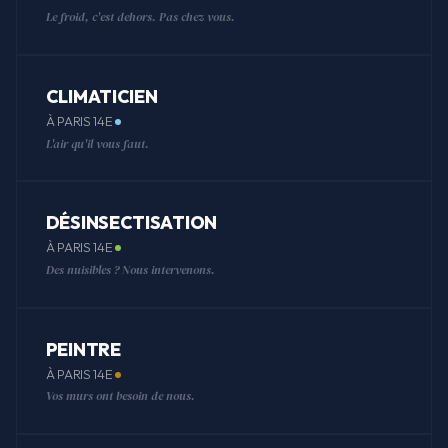
Le froid, c'est dehors. Pas chez vous.
CLIMATICIEN
À PARIS 14E
L'air qu'il vous faut.
DÉSINSECTISATION
À PARIS 14E
Des nuisibles ? Nous intervenons.
PEINTRE
À PARIS 14E
Vos murs ont besoin de nous.