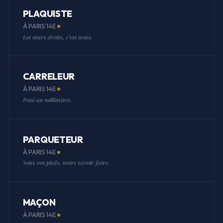
PLAQUISTE
À PARIS 14E
Les murs droits, c'est nous.
CARRELEUR
À PARIS 14E
Posé au millimètre.
PARQUETEUR
À PARIS 14E
Sous vos pieds, notre savoir-faire.
MAÇON
À PARIS 14E