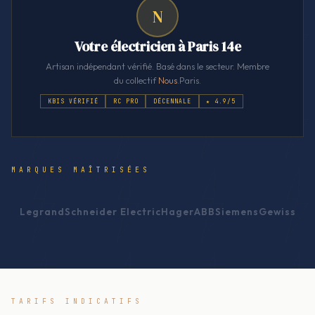
N
Votre électricien à Paris 14e
Artisan indépendant vérifié. Basé dans le secteur. Membre
du collectif
Nous
.Paris.
KBIS VÉRIFIÉ
RC PRO
DÉCENNALE
★ 4.9/5
MARQUES MAÎTRISÉES
Legrand
Schneider Electric
Hager
ABB
Siemens
Gewiss
TARIFS INDICATIFS