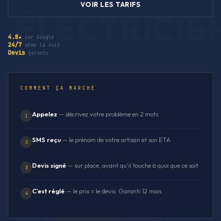
VOIR LES TARIFS
4.8★
sur Google
24/7
même la nuit
Devis
garanti
COMMENT ÇA MARCHE
Appelez
— décrivez votre problème en 2 mots
1
SMS reçu
— le prénom de votre artisan et son ETA
2
Devis signé
— sur place, avant qu'il touche à quoi que ce soit
3
C'est réglé
— le prix = le devis. Garanti 12 mois.
4