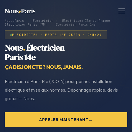
Nous
Paris
Nous.Paris
›
Électricien
›
Électricien Île-de-France
›
Électricien Paris (75)
›
Électricien Paris 14e
ÉLECTRICIEN · PARIS 14E 75014 · 24H/24
Nous
.
Électricien
Paris 14e
ÇA DISJONCTE ? NOUS, JAMAIS.
Électricien à Paris 14e (75014) pour panne, installation
électrique et mise aux normes. Dépannage rapide, devis
gratuit — Nous.
APPELER MAINTENANT