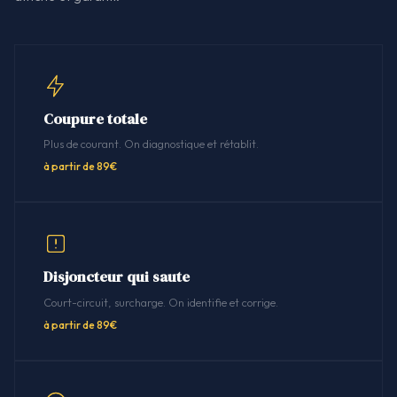
Coupure totale
Plus de courant. On diagnostique et rétablit.
à partir de 89€
Disjoncteur qui saute
Court-circuit, surcharge. On identifie et corrige.
à partir de 89€