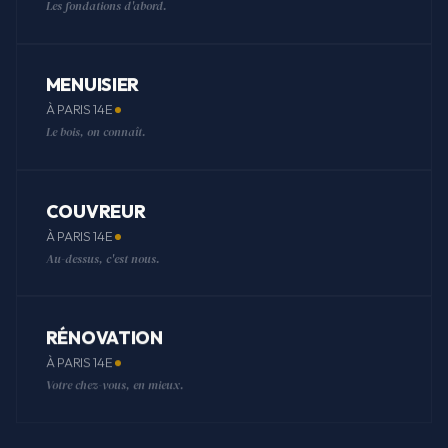
Les fondations d'abord.
MENUISIER
À PARIS 14E
Le bois, on connaît.
COUVREUR
À PARIS 14E
Au-dessus, c'est nous.
RÉNOVATION
À PARIS 14E
Votre chez-vous, en mieux.