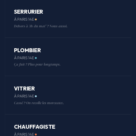
SERRURIER
À PARIS 14E
Dehors à 3h du mat' ? Nous aussi.
PLOMBIER
À PARIS 14E
Ça fuit ? Plus pour longtemps.
VITRIER
À PARIS 14E
Cassé ? On recolle les morceaux.
CHAUFFAGISTE
À PARIS 14E