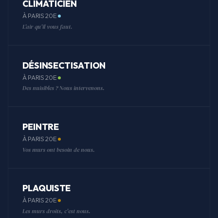
CLIMATICIEN
À PARIS 20E
L'air qu'il vous faut.
DÉSINSECTISATION
À PARIS 20E
Des nuisibles ? Nous intervenons.
PEINTRE
À PARIS 20E
Vos murs ont besoin de nous.
PLAQUISTE
À PARIS 20E
Les murs droits, c'est nous.