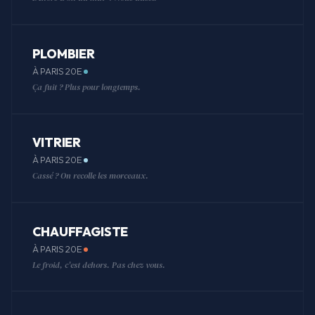
PLOMBIER
À PARIS 20E
Ça fuit ? Plus pour longtemps.
VITRIER
À PARIS 20E
Cassé ? On recolle les morceaux.
CHAUFFAGISTE
À PARIS 20E
Le froid, c'est dehors. Pas chez vous.