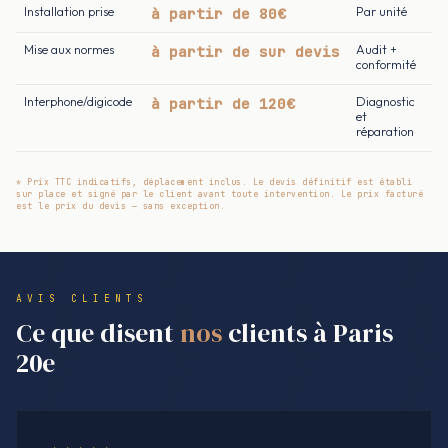
Installation prise
à partir de 80€
Par unité
Mise aux normes
à partir de sur devis
Audit +
conformité
Interphone/digicode
à partir de 120€
Diagnostic
et
réparation
* Prix TTC indicatifs, déplacement inclus. Le devis définitif est établi
sur place et signé par le client avant toute intervention. Le prix facturé
est le prix du devis — sans exception.
AVIS CLIENTS
Ce que disent
nos
clients à Paris
20e