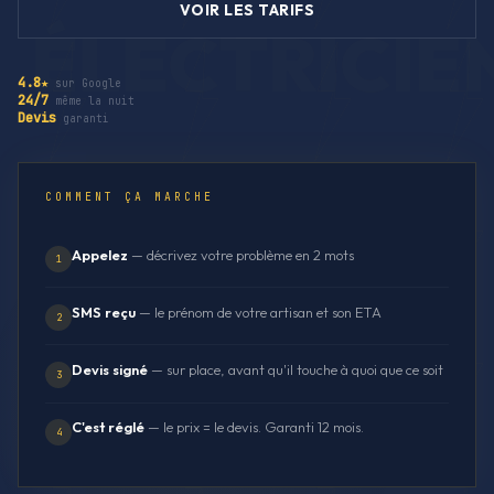
VOIR LES TARIFS
4.8★
sur Google
24/7
même la nuit
Devis
garanti
COMMENT ÇA MARCHE
Appelez
— décrivez votre problème en 2 mots
1
SMS reçu
— le prénom de votre artisan et son ETA
2
Devis signé
— sur place, avant qu'il touche à quoi que ce soit
3
C'est réglé
— le prix = le devis. Garanti 12 mois.
4