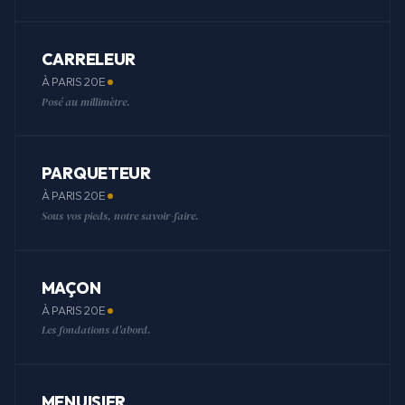
CARRELEUR
À PARIS 20E
Posé au millimètre.
PARQUETEUR
À PARIS 20E
Sous vos pieds, notre savoir-faire.
MAÇON
À PARIS 20E
Les fondations d'abord.
MENUISIER