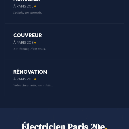
À PARIS 20E
Le bois, on connaît.
COUVREUR
À PARIS 20E
Au-dessus, c'est nous.
RÉNOVATION
À PARIS 20E
Votre chez-vous, en mieux.
Électricien Paris 20e
.