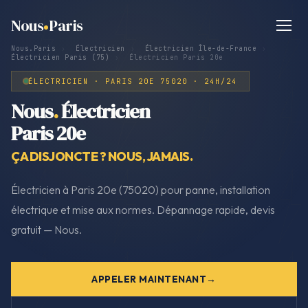
Nous
Paris
Nous.Paris
›
Électricien
›
Électricien Île-de-France
›
Électricien Paris (75)
›
Électricien Paris 20e
ÉLECTRICIEN · PARIS 20E 75020 · 24H/24
Nous
.
Électricien
Paris 20e
ÇA DISJONCTE ? NOUS, JAMAIS.
Électricien à Paris 20e (75020) pour panne, installation
électrique et mise aux normes. Dépannage rapide, devis
gratuit — Nous.
APPELER MAINTENANT