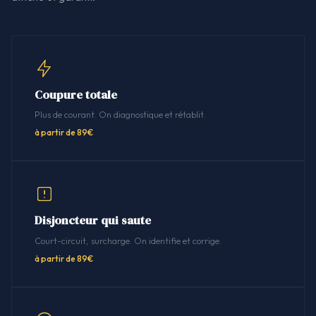
Coupure totale
Plus de courant. On diagnostique et rétablit.
à partir de 89€
Disjoncteur qui saute
Court-circuit, surcharge. On identifie et corrige.
à partir de 89€