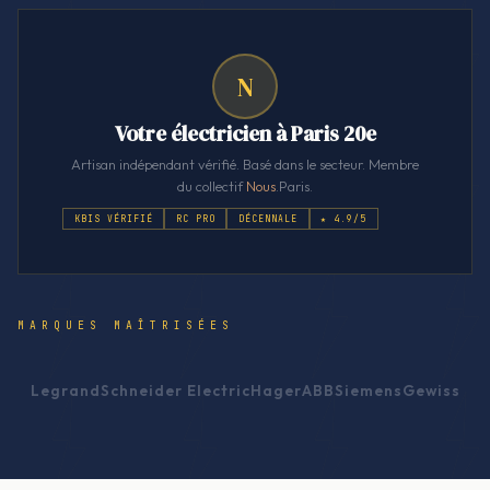
N
Votre électricien à Paris 20e
Artisan indépendant vérifié. Basé dans le secteur. Membre
du collectif
Nous
.Paris.
KBIS VÉRIFIÉ
RC PRO
DÉCENNALE
★ 4.9/5
MARQUES MAÎTRISÉES
Legrand
Schneider Electric
Hager
ABB
Siemens
Gewiss