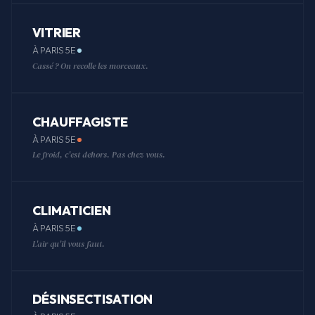
VITRIER
À PARIS 5E
Cassé ? On recolle les morceaux.
CHAUFFAGISTE
À PARIS 5E
Le froid, c'est dehors. Pas chez vous.
CLIMATICIEN
À PARIS 5E
L'air qu'il vous faut.
DÉSINSECTISATION