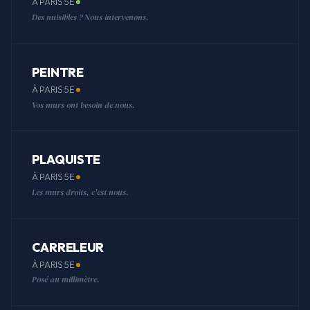
À PARIS 5E
Des nuisibles ? Nous intervenons.
PEINTRE
À PARIS 5E
Vos murs ont besoin de nous.
PLAQUISTE
À PARIS 5E
Les murs droits, c'est nous.
CARRELEUR
À PARIS 5E
Posé au millimètre.