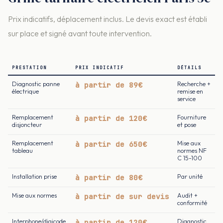
Prix indicatifs, déplacement inclus. Le devis exact est établi
sur place et signé avant toute intervention.
PRESTATION
PRIX INDICATIF
DÉTAILS
Diagnostic panne
à partir de 89€
Recherche +
électrique
remise en
service
Remplacement
à partir de 120€
Fourniture
disjoncteur
et pose
Remplacement
à partir de 650€
Mise aux
tableau
normes NF
C 15-100
Installation prise
à partir de 80€
Par unité
Mise aux normes
à partir de sur devis
Audit +
conformité
Interphone/digicode
à partir de 120€
Diagnostic