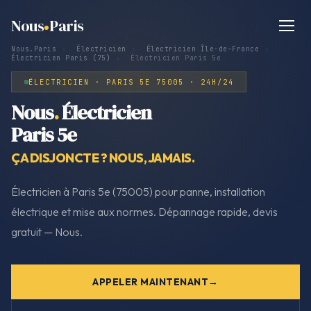
Nous
Paris
Nous.Paris
›
Électricien
›
Électricien Île-de-France
›
Électricien Paris (75)
›
Électricien Paris 5e
ÉLECTRICIEN · PARIS 5E 75005 · 24H/24
Nous
.
Électricien
Paris 5e
ÇA DISJONCTE ? NOUS, JAMAIS.
Électricien à Paris 5e (75005) pour panne, installation
électrique et mise aux normes. Dépannage rapide, devis
gratuit — Nous.
APPELER MAINTENANT