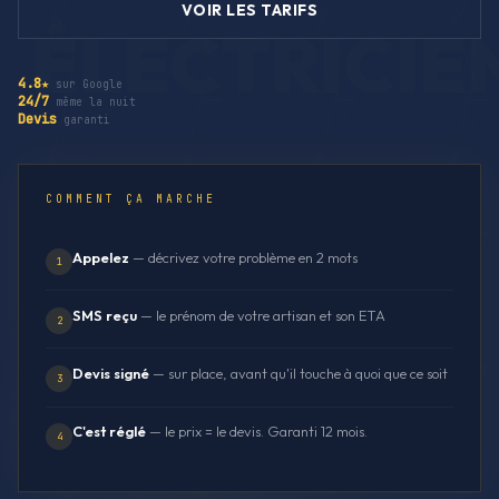
VOIR LES TARIFS
4.8★
sur Google
24/7
même la nuit
Devis
garanti
COMMENT ÇA MARCHE
Appelez
— décrivez votre problème en 2 mots
1
SMS reçu
— le prénom de votre artisan et son ETA
2
Devis signé
— sur place, avant qu'il touche à quoi que ce soit
3
C'est réglé
— le prix = le devis. Garanti 12 mois.
4