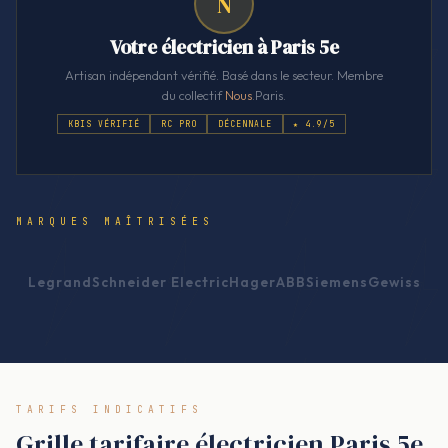
N
Votre électricien à Paris 5e
Artisan indépendant vérifié. Basé dans le secteur. Membre
du collectif
Nous
.Paris.
KBIS VÉRIFIÉ
RC PRO
DÉCENNALE
★ 4.9/5
MARQUES MAÎTRISÉES
Legrand
Schneider Electric
Hager
ABB
Siemens
Gewiss
TARIFS INDICATIFS
Grille tarifaire électricien Paris 5e