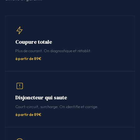
Coupure totale
Plus de courant. On diagnostique et rétablit.
à partir de 89€
Disjoncteur qui saute
Court-circuit, surcharge. On identifie et corrige.
à partir de 89€