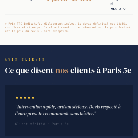
et
réparation
* Prix TTC indicatifs, déplacement inclus. Le devis définitif est établi
sur place et signé par le client avant toute intervention. Le prix facturé
est le prix du devis — sans exception.
AVIS CLIENTS
Ce que disent
nos
clients à Paris 5e
★★★★★
"Intervention rapide, artisan sérieux. Devis respecté à
l'euro près. Je recommande sans hésiter."
Client vérifié · Paris 5e