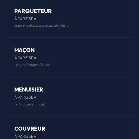
PARQUETEUR
À PARIS 5E
Sous vos pieds, notre savoir-faire.
MAÇON
À PARIS 5E
Les fondations d'abord.
MENUISIER
À PARIS 5E
Le bois, on connaît.
COUVREUR
À PARIS 5E