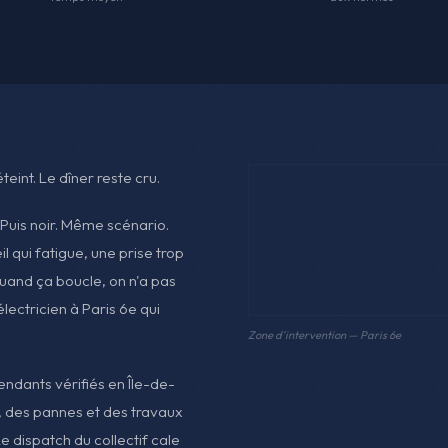
teint. Le dîner reste cru.
 Puis noir. Même scénario.
l qui fatigue, une prise trop
quand ça boucle, on n'a pas
lectricien à Paris 6e qui
Zone d'intervention — Paris 6e
pendants vérifiés en Île-de-
, des pannes et des travaux
e dispatch du collectif cale