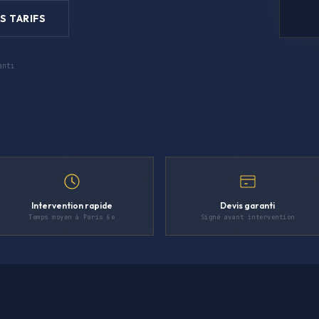
S TARIFS
anti
Intervention rapide
Devis garanti
Temps moyen à Paris 6e
Signé avant intervention