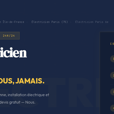
n Île-de-France
›
Électricien Paris (75)
›
Électricien Paris 6e
· 24H/24
C
icien
OUS, JAMAIS.
ne, installation électrique et
evis gratuit — Nous.