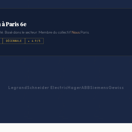
 à Paris 6e
ié. Basé dans le secteur. Membre du collectif
Nous
.Paris.
DÉCENNALE
★ 4.9/5
Legrand
Schneider Electric
Hager
ABB
Siemens
Gewiss