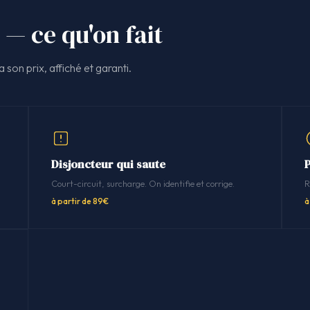
 — ce qu'on fait
 son prix, affiché et garanti.
Disjoncteur qui saute
P
Court-circuit, surcharge. On identifie et corrige.
R
à partir de 89€
à