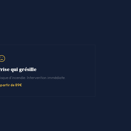
rise qui grésille
isque d'incendie. Intervention immédiate.
 partir de 89€