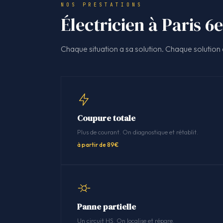
NOS PRESTATIONS
Électricien à Paris 6e
Chaque situation a sa solution. Chaque solution a
Coupure totale
Plus de courant. On diagnostique et rétablit.
à partir de 89€
Panne partielle
Un circuit HS. On localise et répare.