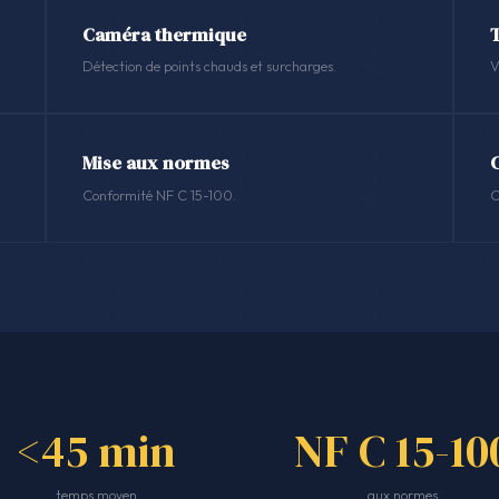
Caméra thermique
Détection de points chauds et surcharges.
V
Mise aux normes
Conformité NF C 15-100.
C
<45 min
NF C 15-10
temps moyen
aux normes