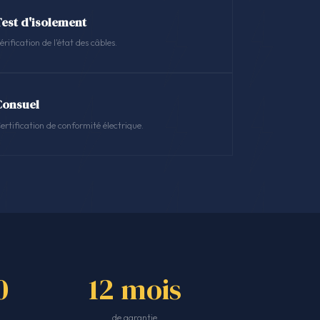
Test d'isolement
érification de l'état des câbles.
Consuel
ertification de conformité électrique.
0
12 mois
de garantie