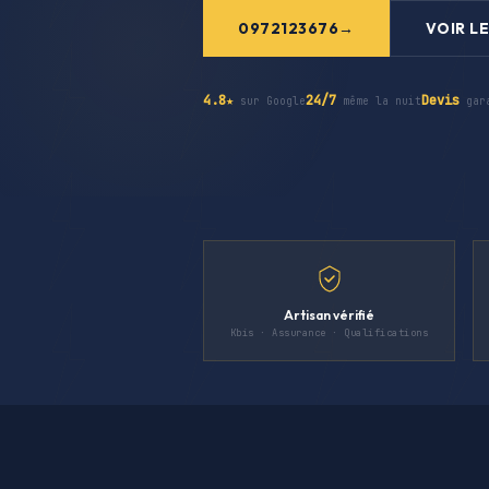
0972123676
VOIR LE
4.8★
24/7
Devis
sur Google
même la nuit
gar
Artisan vérifié
Kbis · Assurance · Qualifications