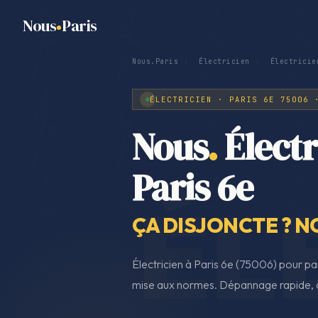
Nous
Paris
Nous.Paris
›
Électricien
›
Électricie
ÉLECTRICIEN · PARIS 6E 75006 
Nous
.
Électr
Paris 6e
ÇA DISJONCTE ? N
Électricien à Paris 6e (75006) pour pan
mise aux normes. Dépannage rapide, d