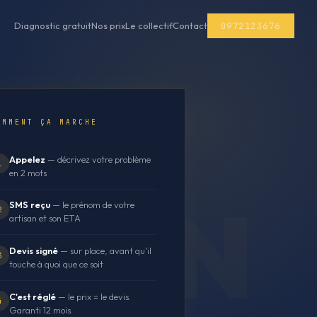
0972123676
Diagnostic gratuit
Nos prix
Le collectif
Contact
OMMENT ÇA MARCHE
Appelez
— décrivez votre problème
1
en 2 mots
SMS reçu
— le prénom de votre
2
artisan et son ETA
Devis signé
— sur place, avant qu'il
3
touche à quoi que ce soit
C'est réglé
— le prix = le devis.
4
Garanti 12 mois.