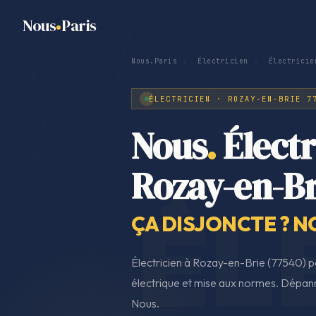
Nous
Paris
Nous.Paris
›
Électricien
›
Électricie
ÉLECTRICIEN · ROZAY-EN-BRIE 7
Nous
.
Électr
Rozay-en-Br
ÇA DISJONCTE ? N
Électricien à Rozay-en-Brie (77540) po
électrique et mise aux normes. Dépann
Nous.