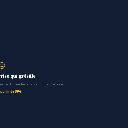
rise qui grésille
isque d'incendie. Intervention immédiate.
 partir de 89€