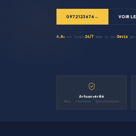
0972123676
VOIR LE
4.8★
24/7
Devis
sur Google
même la nuit
gar
Artisan vérifié
Kbis · Assurance · Qualifications