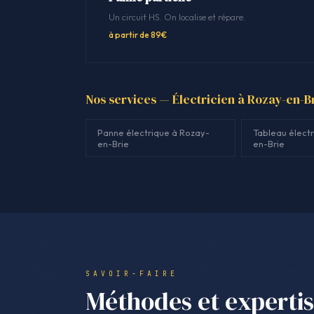
Un circuit HS. On localise et répare.
à partir de 89€
Nos services — Électricien à Rozay-en-B
Panne électrique à Rozay-
Tableau élect
en-Brie
en-Brie
SAVOIR-FAIRE
Méthodes et experti