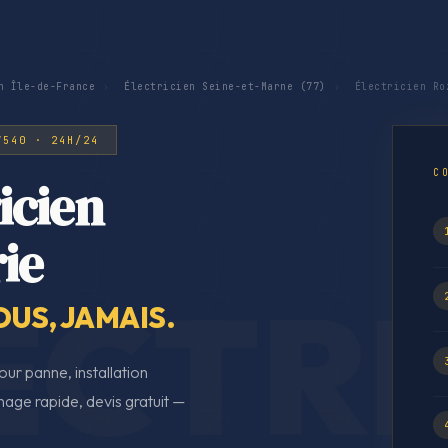
n Île-de-France
›
Électricien Seine-et-Marne (77)
›
Électricien Ro
7540 · 24H/24
C
icien
ie
OUS, JAMAIS.
ur panne, installation
age rapide, devis gratuit —