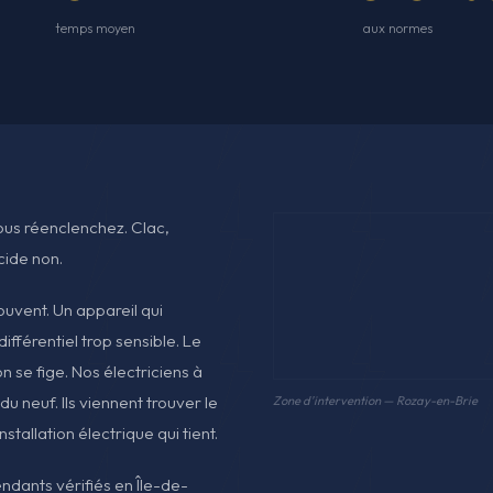
temps moyen
aux normes
Vous réenclenchez. Clac,
cide non.
ouvent. Un appareil qui
ifférentiel trop sensible. Le
n se fige. Nos électriciens à
 neuf. Ils viennent trouver le
Zone d'intervention — Rozay-en-Brie
nstallation électrique qui tient.
endants vérifiés en Île-de-