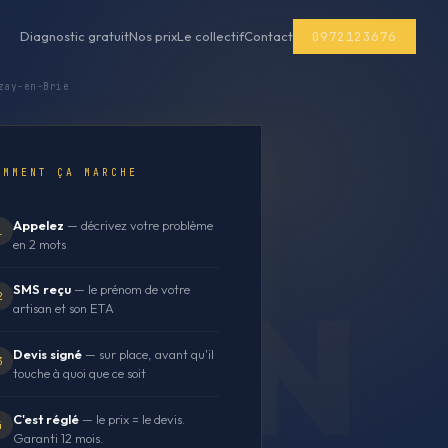
0972123676
Diagnostic gratuit
Nos prix
Le collectif
Contact
zay-en-Brie
OMMENT ÇA MARCHE
Appelez
— décrivez votre problème
1
en 2 mots
SMS reçu
— le prénom de votre
2
artisan et son ETA
Devis signé
— sur place, avant qu'il
3
touche à quoi que ce soit
C'est réglé
— le prix = le devis.
4
Garanti 12 mois.