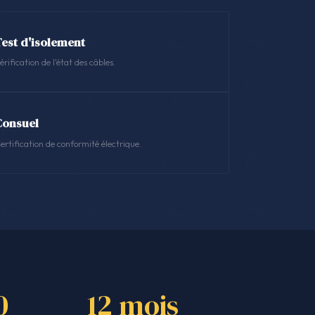
Test d'isolement
érification de l'état des câbles.
Consuel
ertification de conformité électrique.
0
12 mois