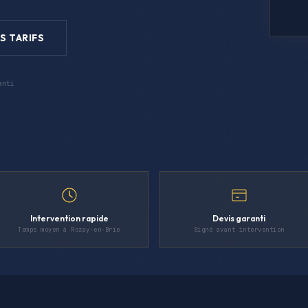
S TARIFS
anti
Intervention rapide
Devis garanti
Temps moyen à Rozay-en-Brie
Signé avant intervention