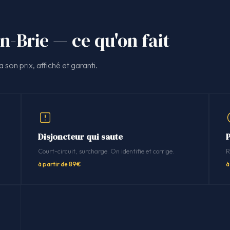
n-Brie — ce qu'on fait
 son prix, affiché et garanti.
Disjoncteur qui saute
P
Court-circuit, surcharge. On identifie et corrige.
R
à partir de 89€
à