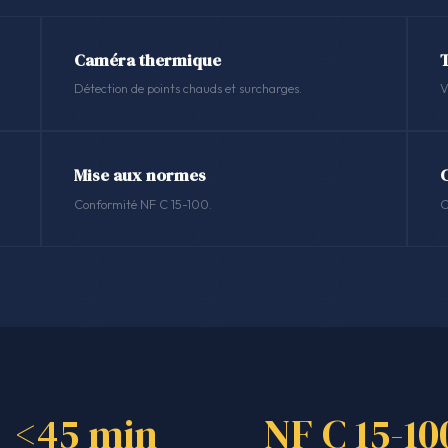
Caméra thermique
Détection de points chauds et surcharges.
V
Mise aux normes
Conformité NF C 15-100.
C
<45 min
NF C 15-10