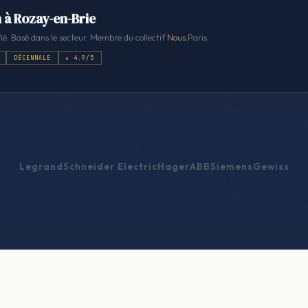
n à Rozay-en-Brie
ié. Basé dans le secteur. Membre du collectif
Nous
.Paris.
DÉCENNALE
★ 4.9/5
Legrand
Schneider Electric
Hager
ABB
Siemens
Gewiss