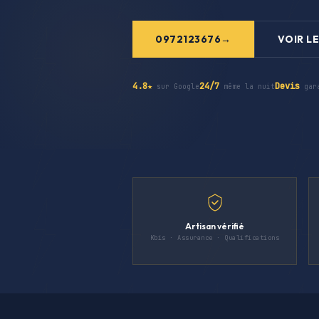
0972123676
VOIR LE
4.8★
24/7
Devis
sur Google
même la nuit
gar
Artisan vérifié
Kbis · Assurance · Qualifications