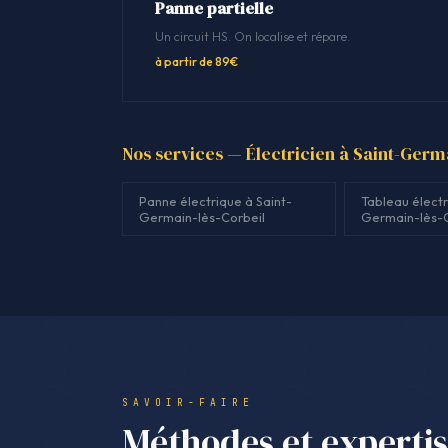
Panne partielle
Un circuit HS. On localise et répare.
à partir de 89€
Nos services — Électricien à Saint-Germ
Panne électrique à Saint-
Tableau électr
Germain-lès-Corbeil
Germain-lès-C
SAVOIR-FAIRE
Méthodes et experti