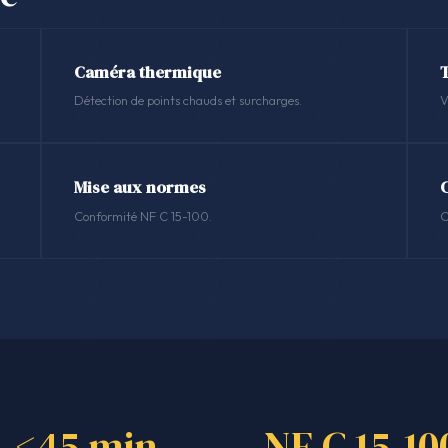
Caméra thermique
Détection de points chauds et surcharges.
V
Mise aux normes
Conformité NF C 15-100.
C
<45 min
NF C 15-10