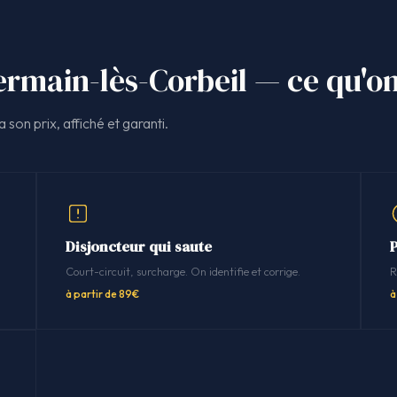
ermain-lès-Corbeil — ce qu'on
 son prix, affiché et garanti.
Disjoncteur qui saute
P
Court-circuit, surcharge. On identifie et corrige.
R
à partir de 89€
à