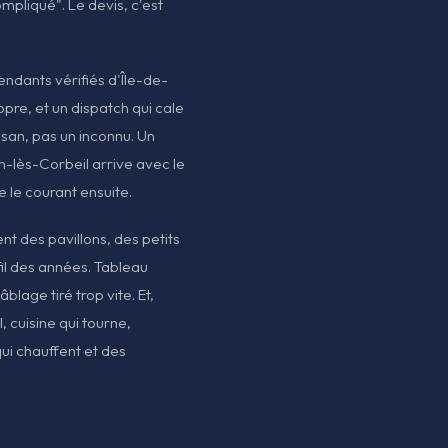
ompliqué". Le devis, c'est
pendants vérifiés d'Île-de-
opre, et un dispatch qui cale
isan, pas un inconnu. Un
n-lès-Corbeil arrive avec le
e le courant ensuite.
t des pavillons, des petits
fil des années. Tableau
blage tiré trop vite. Et,
, cuisine qui tourne,
 qui chauffent et des