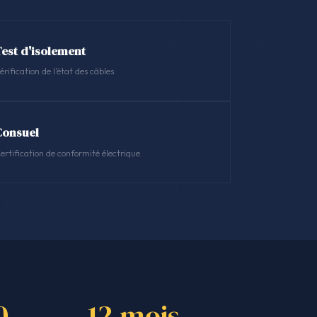
Test d'isolement
érification de l'état des câbles.
Consuel
ertification de conformité électrique.
0
12 mois