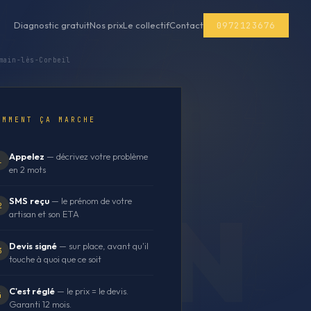
0972123676
Diagnostic gratuit
Nos prix
Le collectif
Contact
main-lès-Corbeil
OMMENT ÇA MARCHE
Appelez
— décrivez votre problème
1
en 2 mots
SMS reçu
— le prénom de votre
2
artisan et son ETA
Devis signé
— sur place, avant qu'il
3
touche à quoi que ce soit
C'est réglé
— le prix = le devis.
4
Garanti 12 mois.