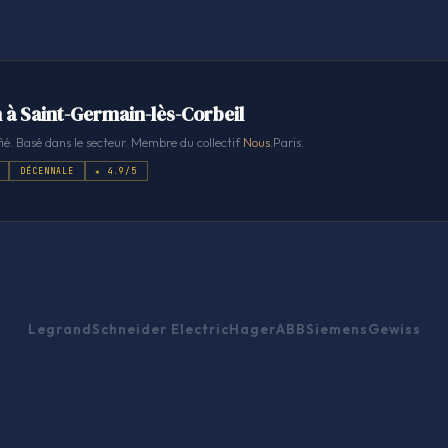
n à Saint-Germain-lès-Corbeil
ié. Basé dans le secteur. Membre du collectif
Nous
.Paris.
DÉCENNALE
★ 4.9/5
Legrand
Schneider Electric
Hager
ABB
Siemens
Gewiss