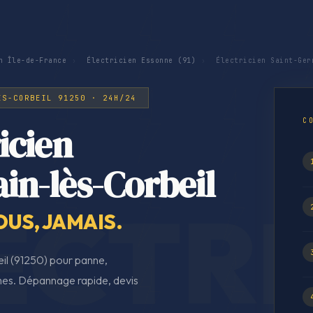
n Île-de-France
›
Électricien Essonne (91)
›
Électricien Saint-Ger
ÈS-CORBEIL 91250 · 24H/24
C
icien
in-lès-Corbeil
OUS, JAMAIS.
il (91250) pour panne,
rmes. Dépannage rapide, devis