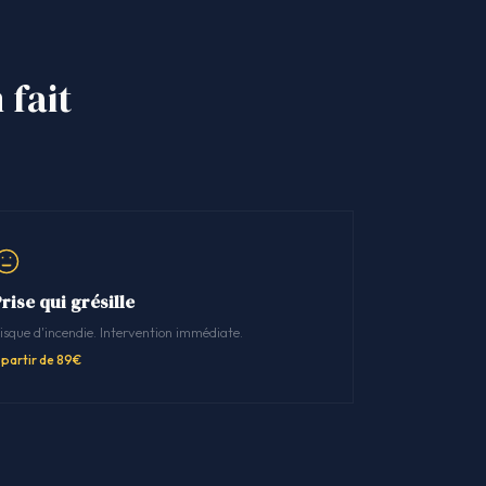
 fait
rise qui grésille
isque d'incendie. Intervention immédiate.
 partir de 89€