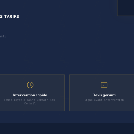
S TARIFS
anti
Intervention rapide
Devis garanti
Temps moyen à Saint-Germain-lès-
Signé avant intervention
Corbeil