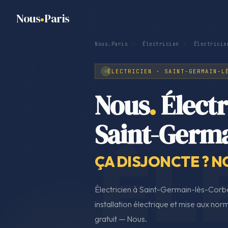
Nous
Paris
Nous.Paris
›
Électricien
›
Électricie
ÉLECTRICIEN · SAINT-GERMAIN-L
Nous
.
Électr
Saint-Germa
ÇA DISJONCTE ? N
Électricien à Saint-Germain-lès-Corbe
installation électrique et mise aux no
gratuit — Nous.