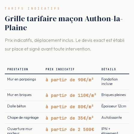
TARIFS INDICATIFS
Grille tarifaire maçon Authon-la-
Plaine
Prix indicatifs, déplacement inclus. Le devis exact est établi
sur place et signé avant toute intervention.
PRESTATION
PRIX INDICATIF
DÉTAILS
Mur en parpaings
à partir de 90€/m²
Fondation
incluse
Mur en briques
à partir de 110€/m²
Briques pleines
Dalle béton
à partir de 80€/m²
Épaisseur 12cm
Chape de ragréage
à partir de 35€/m²
Autolissante
Ouverture mur
à partir de 2 500€
IPN +
porteur
étaiement