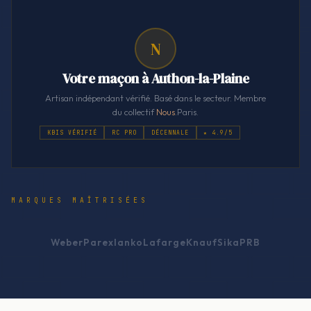
N
Votre maçon à Authon-la-Plaine
Artisan indépendant vérifié. Basé dans le secteur. Membre
du collectif
Nous
.Paris.
KBIS VÉRIFIÉ
RC PRO
DÉCENNALE
★ 4.9/5
MARQUES MAÎTRISÉES
Weber
Parexlanko
Lafarge
Knauf
Sika
PRB