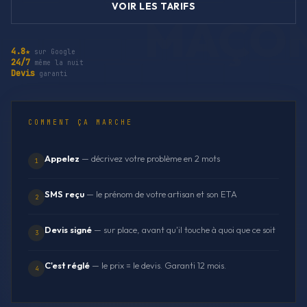
VOIR LES TARIFS
4.8★
sur Google
24/7
même la nuit
Devis
garanti
COMMENT ÇA MARCHE
Appelez
— décrivez votre problème en 2 mots
1
SMS reçu
— le prénom de votre artisan et son ETA
2
Devis signé
— sur place, avant qu'il touche à quoi que ce soit
3
C'est réglé
— le prix = le devis. Garanti 12 mois.
4