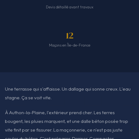
Devis détaillé avant travaux
12
Maçons en Île-de-France
Une terrasse qui s'affaisse. Un dallage qui sonne creux. L'eau
stagne. Ça se voit vite.
À Authon-la-Plaine, l'extérieur prend cher. Les terres
bougent, les pluies marquent, et une dalle béton posée trop
vite finit par se fissurer. La maçonnerie, ce n'est pas juste
couler du béton. C'est préparer. Drainer. Compacter.