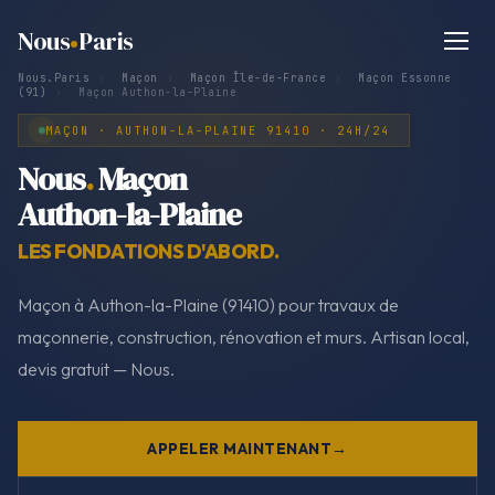
Nous
Paris
Nous.Paris
›
Maçon
›
Maçon Île-de-France
›
Maçon Essonne
(91)
›
Maçon Authon-la-Plaine
MAÇON · AUTHON-LA-PLAINE 91410 · 24H/24
Nous
.
Maçon
Authon-la-Plaine
LES FONDATIONS D'ABORD.
Maçon à Authon-la-Plaine (91410) pour travaux de
maçonnerie, construction, rénovation et murs. Artisan local,
devis gratuit — Nous.
APPELER MAINTENANT