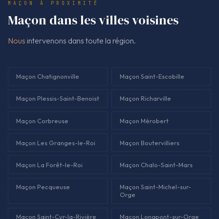
MAÇON À PROXIMITÉ
quantités, matériaux, et nature exacte des travaux ajoutés.
Maçon dans les villes voisines
Nous
intervenons dans toute la région.
Maçon Chatignonville
Maçon Saint-Escobille
Maçon Plessis-Saint-Benoist
Maçon Richarville
Maçon Corbreuse
Maçon Mérobert
Maçon Les Granges-le-Roi
Maçon Boutervilliers
Maçon La Forêt-le-Roi
Maçon Chalo-Saint-Mars
Maçon Pecqueuse
Maçon Saint-Michel-sur-
Orge
Maçon Saint-Cyr-la-Rivière
Maçon Longpont-sur-Orge