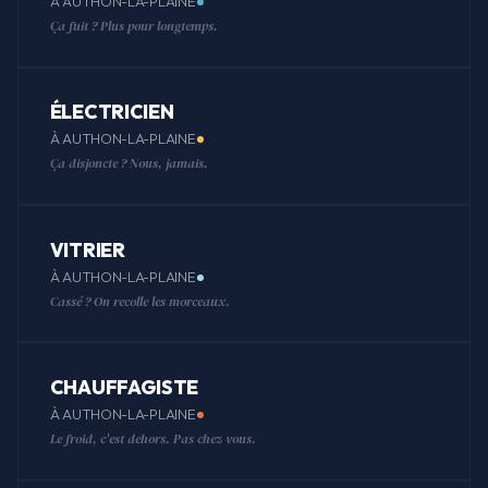
À AUTHON-LA-PLAINE
Ça fuit ? Plus pour longtemps.
ÉLECTRICIEN
À AUTHON-LA-PLAINE
Ça disjoncte ? Nous, jamais.
VITRIER
À AUTHON-LA-PLAINE
Cassé ? On recolle les morceaux.
CHAUFFAGISTE
À AUTHON-LA-PLAINE
Le froid, c'est dehors. Pas chez vous.