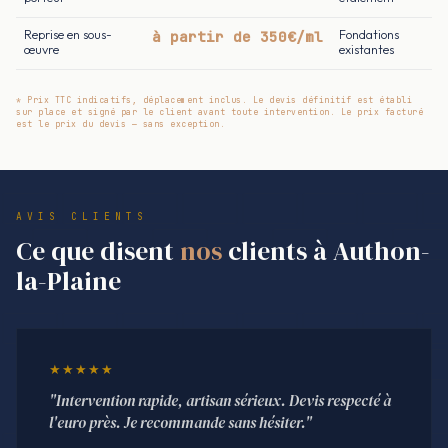
Reprise en sous-
à partir de 350€/ml
Fondations
œuvre
existantes
* Prix TTC indicatifs, déplacement inclus. Le devis définitif est établi
sur place et signé par le client avant toute intervention. Le prix facturé
est le prix du devis — sans exception.
AVIS CLIENTS
Ce que disent
nos
clients à Authon-
la-Plaine
★★★★★
"Intervention rapide, artisan sérieux. Devis respecté à
l'euro près. Je recommande sans hésiter."