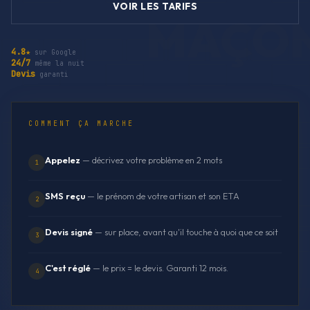
VOIR LES TARIFS
4.8★
sur Google
24/7
même la nuit
Devis
garanti
COMMENT ÇA MARCHE
Appelez
— décrivez votre problème en 2 mots
1
SMS reçu
— le prénom de votre artisan et son ETA
2
Devis signé
— sur place, avant qu'il touche à quoi que ce soit
3
C'est réglé
— le prix = le devis. Garanti 12 mois.
4