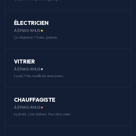
ÉLECTRICIEN
À ÉPIAIS-RHUS
Ça disjoncte ? Nous, jamais.
VITRIER
À ÉPIAIS-RHUS
Cassé ? On recolle les morceaux.
CHAUFFAGISTE
À ÉPIAIS-RHUS
Le froid, c'est dehors. Pas chez vous.