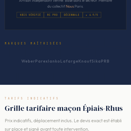
Artisan indépendant vérifié. Basé dans le secteur. Membre
du collectif
Nous
.Paris.
KBIS VÉRIFIÉ
RC PRO
DÉCENNALE
★ 4.9/5
MARQUES MAÎTRISÉES
Weber
Parexlanko
Lafarge
Knauf
Sika
PRB
TARIFS INDICATIFS
Grille tarifaire maçon Épiais-Rhus
Prix indicatifs, déplacement inclus. Le devis exact est établi
sur place et signé avant toute intervention.