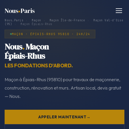
Nous
Paris
Nous.Paris
›
Maçon
›
Maçon Île-de-France
›
Maçon Val-d'Oise
(95)
›
Maçon Épiais-Rhus
MAÇON · ÉPIAIS-RHUS 95810 · 24H/24
Nous
.
Maçon
Épiais-Rhus
LES FONDATIONS D'ABORD.
Maçon à Épiais-Rhus (95810) pour travaux de maçonnerie,
construction, rénovation et murs. Artisan local, devis gratuit
— Nous.
APPELER MAINTENANT