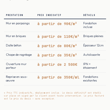
PRESTATION
PRIX INDICATIF
DÉTAILS
Mur en parpaings
à partir de 90€/m²
Fondation
incluse
Mur en briques
à partir de 110€/m²
Briques pleines
Dalle béton
à partir de 80€/m²
Épaisseur 12cm
Chape de ragréage
à partir de 35€/m²
Autolissante
Ouverture mur
à partir de 2 500€
IPN +
porteur
étaiement
Reprise en sous-
à partir de 350€/ml
Fondations
œuvre
existantes
* Prix TTC indicatifs, déplacement inclus. Le devis définitif est établi
sur place et signé par le client avant toute intervention. Le prix facturé
est le prix du devis — sans exception.