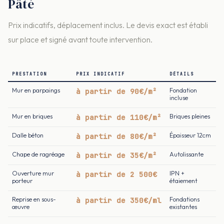
Pâté
Prix indicatifs, déplacement inclus. Le devis exact est établi
sur place et signé avant toute intervention.
PRESTATION
PRIX INDICATIF
DÉTAILS
Mur en parpaings
à partir de 90€/m²
Fondation
incluse
Mur en briques
à partir de 110€/m²
Briques pleines
Dalle béton
à partir de 80€/m²
Épaisseur 12cm
Chape de ragréage
à partir de 35€/m²
Autolissante
Ouverture mur
à partir de 2 500€
IPN +
porteur
étaiement
Reprise en sous-
à partir de 350€/ml
Fondations
œuvre
existantes