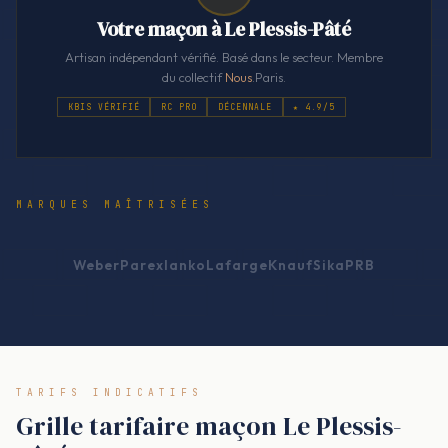
Votre maçon à Le Plessis-Pâté
Artisan indépendant vérifié. Basé dans le secteur. Membre
du collectif
Nous
.Paris.
KBIS VÉRIFIÉ
RC PRO
DÉCENNALE
★ 4.9/5
MARQUES MAÎTRISÉES
Weber
Parexlanko
Lafarge
Knauf
Sika
PRB
TARIFS INDICATIFS
Grille tarifaire maçon Le Plessis-