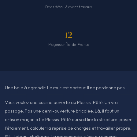
Devis détaillé avant travaux
12
Maçons en Île-de-France
Une baie à agrandir. Le mur est porteur. Il ne pardonne pas.
Vous voulez une cuisine ouverte au Plessis-Pâté. Un vrai
passage. Pas une demi-ouverture bricolée. Là, il faut un
artisan maçon à Le Plessis-Pâté qui sait lire la structure, poser
l’étaiement, calculer la reprise de charges et travailler propre.
IPN, linteau, chaînage. La maçonnerie, c’est du concret.