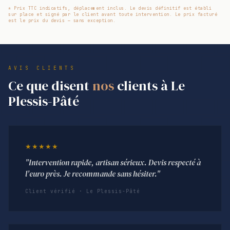
* Prix TTC indicatifs, déplacement inclus. Le devis définitif est établi
sur place et signé par le client avant toute intervention. Le prix facturé
est le prix du devis — sans exception.
AVIS CLIENTS
Ce que disent
nos
clients à Le
Plessis-Pâté
★★★★★
"Intervention rapide, artisan sérieux. Devis respecté à
l'euro près. Je recommande sans hésiter."
Client vérifié · Le Plessis-Pâté