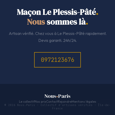
Maçon Le Plessis-Pâté
.
Nous
sommes là
.
Artisan vérifié. Chez vous à Le Plessis-Pâté rapidement.
Devis garanti. 24h/24.
0972123676
Nous
Paris
Le collectif
Nos prix
Contact
Rejoindre
Mentions légales
© 2026 Nous.Paris · Collectif d'artisans vérifiés · Île-de-
France