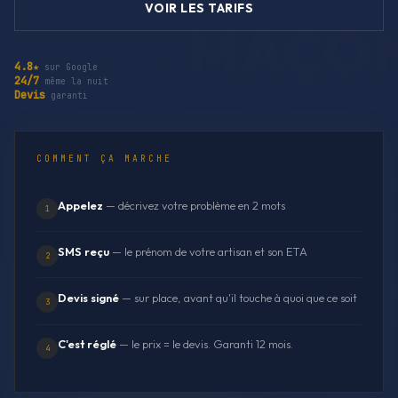
VOIR LES TARIFS
4.8★
sur Google
24/7
même la nuit
Devis
garanti
COMMENT ÇA MARCHE
Appelez
— décrivez votre problème en 2 mots
1
SMS reçu
— le prénom de votre artisan et son ETA
2
Devis signé
— sur place, avant qu'il touche à quoi que ce soit
3
C'est réglé
— le prix = le devis. Garanti 12 mois.
4