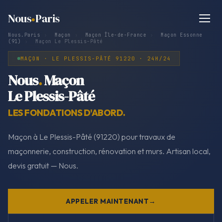
Nous
Paris
Nous.Paris
›
Maçon
›
Maçon Île-de-France
›
Maçon Essonne
(91)
›
Maçon Le Plessis-Pâté
MAÇON · LE PLESSIS-PÂTÉ 91220 · 24H/24
Nous
.
Maçon
Le Plessis-Pâté
LES FONDATIONS D'ABORD.
Maçon à Le Plessis-Pâté (91220) pour travaux de
maçonnerie, construction, rénovation et murs. Artisan local,
devis gratuit — Nous.
APPELER MAINTENANT