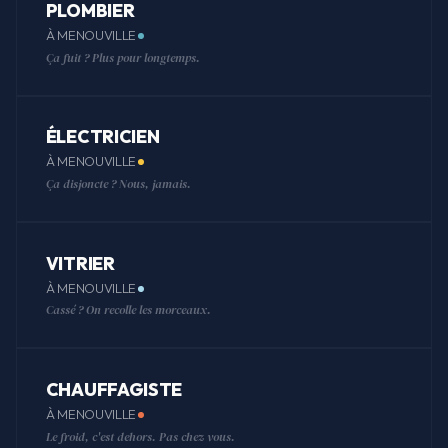
PLOMBIER
À MENOUVILLE
Ça fuit ? Plus pour longtemps.
ÉLECTRICIEN
À MENOUVILLE
Ça disjoncte ? Nous, jamais.
VITRIER
À MENOUVILLE
Cassé ? On recolle les morceaux.
CHAUFFAGISTE
À MENOUVILLE
Le froid, c'est dehors. Pas chez vous.