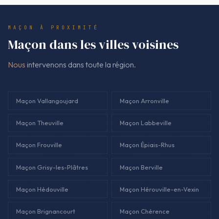
Le montant facturé doit correspondre au devis, sauf avenant
écrit validé avant toute modification de chantier.
MAÇON À PROXIMITÉ
Maçon dans les villes voisines
Nous
intervenons dans toute la région.
Maçon Vallangoujard
Maçon Arronville
Maçon Theuville
Maçon Labbeville
Maçon Frouville
Maçon Épiais-Rhus
Maçon Grisy-les-Plâtres
Maçon Berville
Maçon Hédouville
Maçon Hérouville-en-Vexin
Maçon Brignancourt
Maçon Chérence