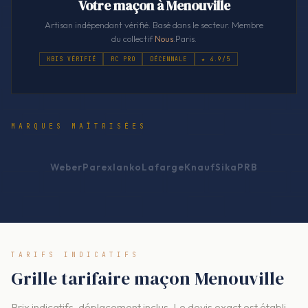
Votre maçon à Menouville
Artisan indépendant vérifié. Basé dans le secteur. Membre
du collectif
Nous
.Paris.
KBIS VÉRIFIÉ
RC PRO
DÉCENNALE
★ 4.9/5
MARQUES MAÎTRISÉES
Weber
Parexlanko
Lafarge
Knauf
Sika
PRB
TARIFS INDICATIFS
Grille tarifaire maçon Menouville
Prix indicatifs, déplacement inclus. Le devis exact est établi