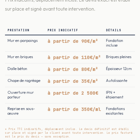
sur place et signé avant toute intervention.
PRESTATION
PRIX INDICATIF
DÉTAILS
Mur en parpaings
à partir de 90€/m²
Fondation
incluse
Mur en briques
à partir de 110€/m²
Briques pleines
Dalle béton
à partir de 80€/m²
Épaisseur 12cm
Chape de ragréage
à partir de 35€/m²
Autolissante
Ouverture mur
à partir de 2 500€
IPN +
porteur
étaiement
Reprise en sous-
à partir de 350€/ml
Fondations
œuvre
existantes
* Prix TTC indicatifs, déplacement inclus. Le devis définitif est établi
sur place et signé par le client avant toute intervention. Le prix facturé
est le prix du devis — sans exception.