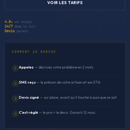
VOIR LES TARIFS
4.8★
sur Google
24/7
même la nuit
Devis
garanti
COMMENT ÇA MARCHE
Appelez
— décrivez votre problème en 2 mots
1
SMS reçu
— le prénom de votre artisan et son ETA
2
Devis signé
— sur place, avant qu'il touche à quoi que ce soit
3
C'est réglé
— le prix = le devis. Garanti 12 mois.
4