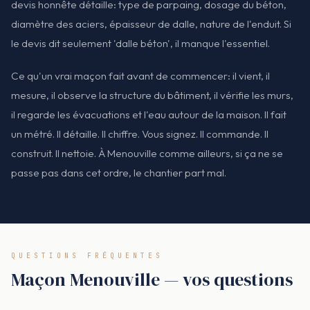
devis honnête détaille: type de parpaing, dosage du béton,
diamètre des aciers, épaisseur de dalle, nature de l'enduit. Si
le devis dit seulement 'dalle béton', il manque l'essentiel.
Ce qu'un vrai maçon fait avant de commencer: il vient, il
mesure, il observe la structure du bâtiment, il vérifie les murs,
il regarde les évacuations et l'eau autour de la maison. Il fait
un métré. Il détaille. Il chiffre. Vous signez. Il commande. Il
construit. Il nettoie. À Menouville comme ailleurs, si ça ne se
passe pas dans cet ordre, le chantier part mal.
QUESTIONS FRÉQUENTES
Maçon Menouville — vos questions