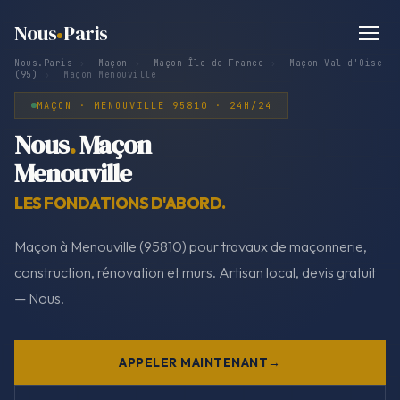
Nous
Paris
Nous.Paris
›
Maçon
›
Maçon Île-de-France
›
Maçon Val-d'Oise
(95)
›
Maçon Menouville
MAÇON · MENOUVILLE 95810 · 24H/24
Nous
.
Maçon
Menouville
LES FONDATIONS D'ABORD.
Maçon à Menouville (95810) pour travaux de maçonnerie,
construction, rénovation et murs. Artisan local, devis gratuit
— Nous.
APPELER MAINTENANT