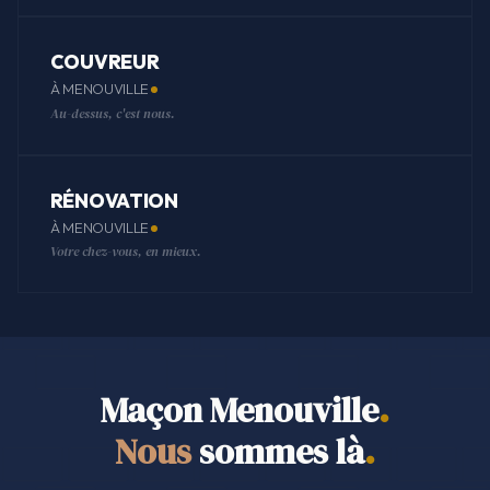
COUVREUR
À MENOUVILLE
Au-dessus, c'est nous.
RÉNOVATION
À MENOUVILLE
Votre chez-vous, en mieux.
Maçon Menouville
.
Nous
sommes là
.