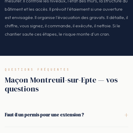
mesurer. Il contrôle les niveaux, l'état des murs, la structure du
bâtiment et les accès. Il prévoit l'étaiement si une ouverture
est envisagée. Il organise l'évacuation des gravats. Il détaille, il
chiffre, vous signez, il commande, il exécute, il nettoie. Si le
chantier saute ces étapes, le risque monte d'un cran.
QUESTIONS FRÉQUENTES
Maçon Montreuil-sur-Epte — vos
questions
+
Faut-il un permis pour une extension ?
Selon la surface créée et les règles locales, une extension
relève soit d'une déclaration préalable, soit d'un permis de