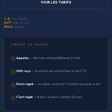
VOIR LES TARIFS
4.8★
sur Google
24/7
même la nuit
Devis
garanti
COMMENT ÇA MARCHE
Appelez
— décrivez votre problème en 2 mots
1
SMS reçu
— le prénom de votre artisan et son ETA
2
Devis signé
— sur place, avant qu'il touche à quoi que ce soit
3
C'est réglé
— le prix = le devis. Garanti 12 mois.
4