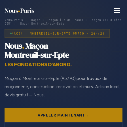
Nous
Paris
Nous.Paris
›
Maçon
›
Maçon Île-de-France
›
Maçon Val-d'Oise
(95)
›
Maçon Montreuil-sur-Epte
MAÇON · MONTREUIL-SUR-EPTE 95770 · 24H/24
Nous
.
Maçon
Montreuil-sur-Epte
LES FONDATIONS D'ABORD.
Maçon à Montreuil-sur-Epte (95770) pour travaux de
maçonnerie, construction, rénovation et murs. Artisan local,
devis gratuit — Nous.
APPELER MAINTENANT