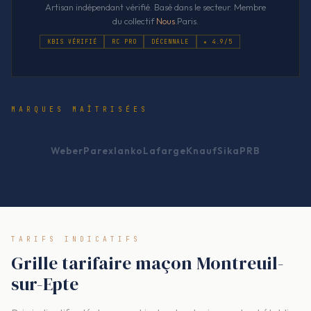
Artisan indépendant vérifié. Basé dans le secteur. Membre
du collectif
Nous
.Paris.
KBIS VÉRIFIÉ
RC PRO
DÉCENNALE
★ 4.9/5
MARQUES MAÎTRISÉES
Weber
Parexlanko
Lafarge
Knauf
Sika
PRB
TARIFS INDICATIFS
Grille tarifaire maçon Montreuil-
sur-Epte