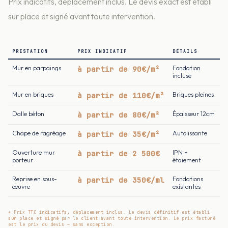
Prix indicatifs, déplacement inclus. Le devis exact est établi
sur place et signé avant toute intervention.
PRESTATION
PRIX INDICATIF
DÉTAILS
Mur en parpaings
à partir de 90€/m²
Fondation
incluse
Mur en briques
à partir de 110€/m²
Briques pleines
Dalle béton
à partir de 80€/m²
Épaisseur 12cm
Chape de ragréage
à partir de 35€/m²
Autolissante
Ouverture mur
à partir de 2 500€
IPN +
porteur
étaiement
Reprise en sous-
à partir de 350€/ml
Fondations
œuvre
existantes
* Prix TTC indicatifs, déplacement inclus. Le devis définitif est établi
sur place et signé par le client avant toute intervention. Le prix facturé
est le prix du devis — sans exception.