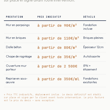
PRESTATION
PRIX INDICATIF
DÉTAILS
Mur en parpaings
à partir de 90€/m²
Fondation
incluse
Mur en briques
à partir de 110€/m²
Briques pleines
Dalle béton
à partir de 80€/m²
Épaisseur 12cm
Chape de ragréage
à partir de 35€/m²
Autolissante
Ouverture mur
à partir de 2 500€
IPN +
porteur
étaiement
Reprise en sous-
à partir de 350€/ml
Fondations
œuvre
existantes
* Prix TTC indicatifs, déplacement inclus. Le devis définitif est établi
sur place et signé par le client avant toute intervention. Le prix facturé
est le prix du devis — sans exception.