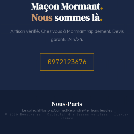
Maçon Mormant
.
Nous
sommes là
.
Artisan vérifié. Chez vous à Mormant rapidement. Devis
garanti. 24h/24.
0972123676
Nous
Paris
Le collectif
Nos prix
Contact
Rejoindre
Mentions légales
© 2026 Nous.Paris · Collectif d'artisans vérifiés · Île-de-
France