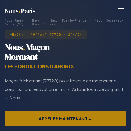
Nous
Paris
Nous.Paris
›
Maçon
›
Maçon Île-de-France
›
Maçon Seine-et-
Marne (77)
›
Maçon Mormant
MAÇON · MORMANT 77720 · 24H/24
Nous
.
Maçon
Mormant
LES FONDATIONS D'ABORD.
Maçon à Mormant (77720) pour travaux de maçonnerie,
construction, rénovation et murs. Artisan local, devis gratuit
— Nous.
APPELER MAINTENANT