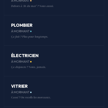
À MORMANT
Dehors à 3h du mat' ? Nous aussi.
PLOMBIER
À MORMANT
Ça fuit ? Plus pour longtemps.
ÉLECTRICIEN
À MORMANT
Ça disjoncte ? Nous, jamais.
VITRIER
À MORMANT
Cassé ? On recolle les morceaux.