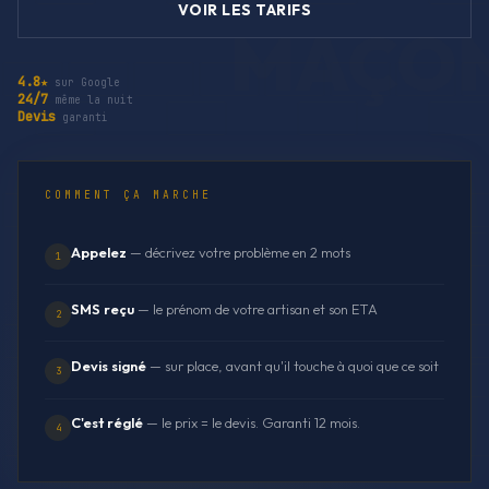
VOIR LES TARIFS
4.8★
sur Google
24/7
même la nuit
Devis
garanti
COMMENT ÇA MARCHE
Appelez
— décrivez votre problème en 2 mots
1
SMS reçu
— le prénom de votre artisan et son ETA
2
Devis signé
— sur place, avant qu'il touche à quoi que ce soit
3
C'est réglé
— le prix = le devis. Garanti 12 mois.
4