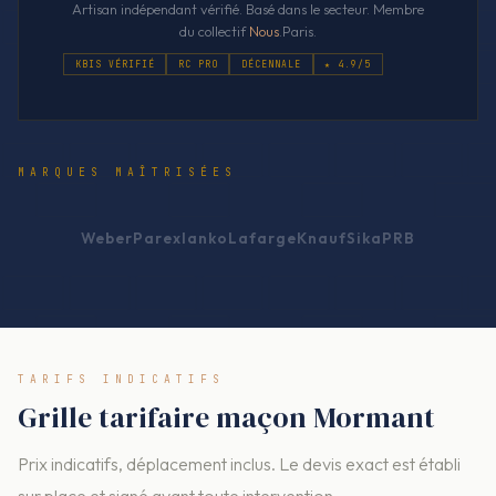
Artisan indépendant vérifié. Basé dans le secteur. Membre
du collectif
Nous
.Paris.
KBIS VÉRIFIÉ
RC PRO
DÉCENNALE
★ 4.9/5
MARQUES MAÎTRISÉES
Weber
Parexlanko
Lafarge
Knauf
Sika
PRB
TARIFS INDICATIFS
Grille tarifaire maçon Mormant
Prix indicatifs, déplacement inclus. Le devis exact est établi
sur place et signé avant toute intervention.