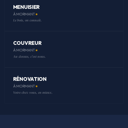
MENUISIER
À MORMANT
Le bois, on connaît.
COUVREUR
À MORMANT
Au-dessus, c'est nous.
RÉNOVATION
À MORMANT
Votre chez-vous, en mieux.