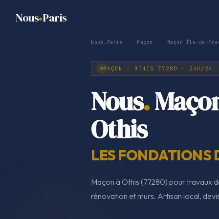
Nous
Paris
Nous.Paris
›
Maçon
›
Maçon Île-de-Fra
MAÇON · OTHIS 77280 · 24H/24
Nous
.
Maço
Othis
LES FONDATIONS 
Maçon à Othis (77280) pour travaux d
rénovation et murs. Artisan local, devi