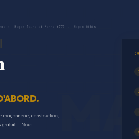
nce
›
Maçon Seine-et-Marne (77)
›
Maçon Othis
C
n
D'ABORD.
e maçonnerie, construction,
s gratuit — Nous.