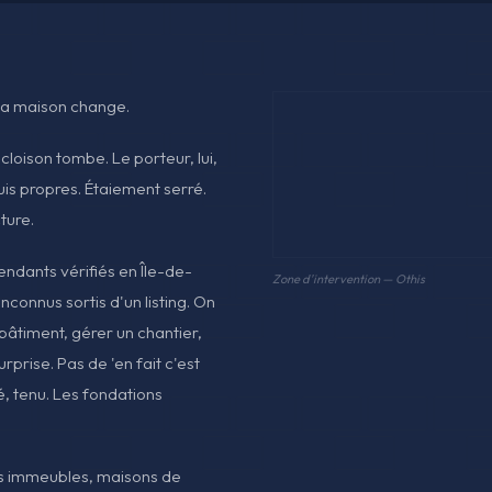
 la maison change.
cloison tombe. Le porteur, lui,
is propres. Étaiement serré.
ture.
pendants vérifiés en Île-de-
Zone d'intervention — Othis
connus sortis d'un listing. On
n bâtiment, gérer un chantier,
urprise. Pas de 'en fait c'est
né, tenu. Les fondations
its immeubles, maisons de