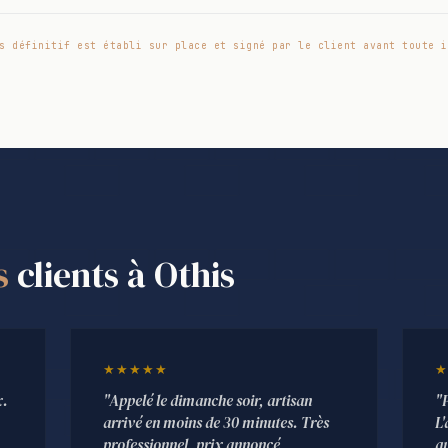
s définitif est établi sur place et signé par le client avant toute i
s
clients à Othis
★★★★★
★
x.
"Appelé le dimanche soir, artisan
"
arrivé en moins de 30 minutes. Très
L'
professionnel, prix annoncé
qu