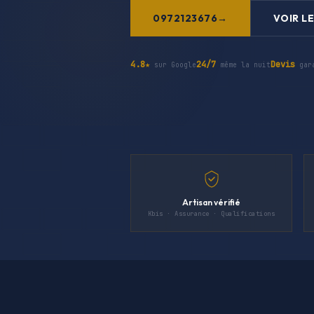
0972123676
VOIR LE
4.8★
24/7
Devis
sur Google
même la nuit
gar
Artisan vérifié
Kbis · Assurance · Qualifications