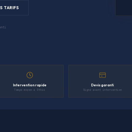
S TARIFS
anti
Intervention rapide
Devis garanti
Temps moyen à Othis
Signé avant intervention