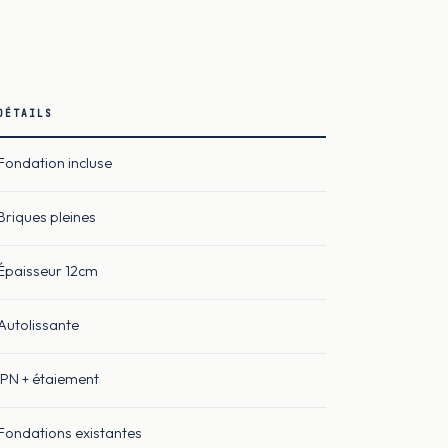
DÉTAILS
Fondation incluse
Briques pleines
Épaisseur 12cm
Autolissante
IPN + étaiement
Fondations existantes