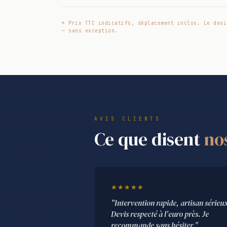
* Prix TTC indicatifs, déplacement inclus. Le devi
— sans exception.
AVIS CLIENTS
Ce que disent
no
★★★★★
"Intervention rapide, artisan sérieu
Devis respecté à l'euro près. Je
recommande sans hésiter."