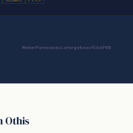
DÉCENNALE
★ 4.9/5
Weber
Parexlanko
Lafarge
Knauf
Sika
PRB
n Othis