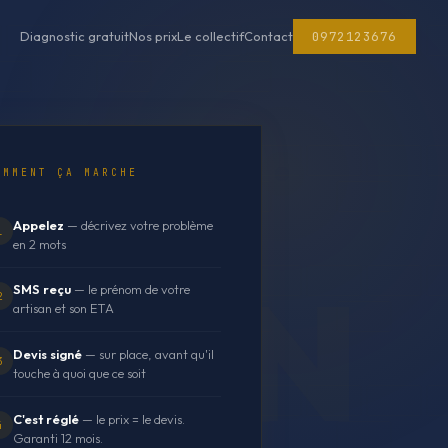
0972123676
Diagnostic gratuit
Nos prix
Le collectif
Contact
OMMENT ÇA MARCHE
Appelez
— décrivez votre problème
1
en 2 mots
SMS reçu
— le prénom de votre
2
artisan et son ETA
Devis signé
— sur place, avant qu'il
3
touche à quoi que ce soit
C'est réglé
— le prix = le devis.
4
Garanti 12 mois.