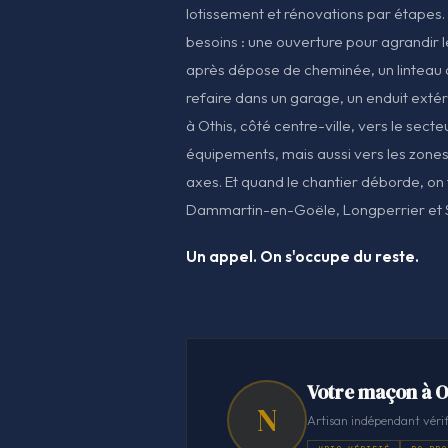
lotissement et rénovations par étapes
besoins : une ouverture pour agrandir l
après dépose de cheminée, un linteau à
refaire dans un garage, un enduit extéri
à Othis, côté centre-ville, vers le secte
équipements, mais aussi vers les zones 
axes. Et quand le chantier déborde, on t
Dammartin-en-Goële, Longperrier et 
Un appel. On s'occupe du reste.
Votre maçon à O
N
Artisan indépendant vérif