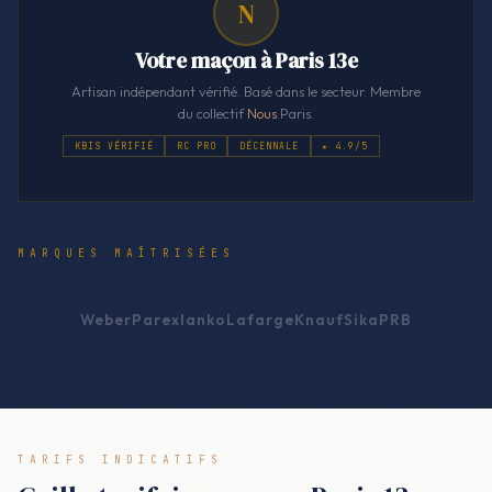
N
Votre maçon à Paris 13e
Artisan indépendant vérifié. Basé dans le secteur. Membre
du collectif
Nous
.Paris.
KBIS VÉRIFIÉ
RC PRO
DÉCENNALE
★ 4.9/5
MARQUES MAÎTRISÉES
Weber
Parexlanko
Lafarge
Knauf
Sika
PRB
TARIFS INDICATIFS