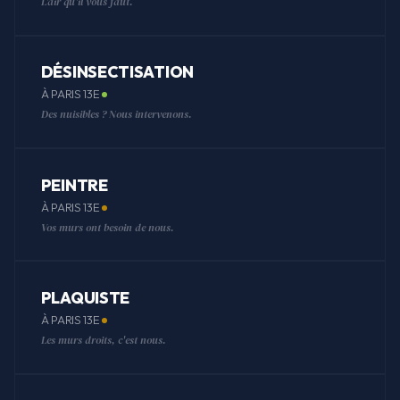
L'air qu'il vous faut.
DÉSINSECTISATION
À PARIS 13E
Des nuisibles ? Nous intervenons.
PEINTRE
À PARIS 13E
Vos murs ont besoin de nous.
PLAQUISTE
À PARIS 13E
Les murs droits, c'est nous.