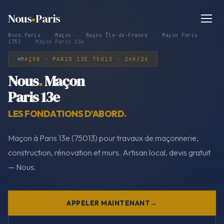
Nous
Paris
Nous.Paris
›
Maçon
›
Maçon Île-de-France
›
Maçon Paris
(75)
›
Maçon Paris 13e
MAÇON · PARIS 13E 75013 · 24H/24
Nous
.
Maçon
Paris 13e
LES FONDATIONS D'ABORD.
Maçon à Paris 13e (75013) pour travaux de maçonnerie,
construction, rénovation et murs. Artisan local, devis gratuit
— Nous.
APPELER MAINTENANT