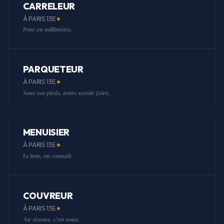
CARRELEUR
À PARIS 13E
Posé au millimètre.
PARQUETEUR
À PARIS 13E
Sous vos pieds, notre savoir-faire.
MENUISIER
À PARIS 13E
Le bois, on connaît.
COUVREUR
À PARIS 13E
Au-dessus, c'est nous.