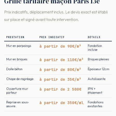
Grille tarifaire maçon Paris 13e
Prix indicatifs, déplacement inclus. Le devis exact est établi
sur place et signé avant toute intervention.
PRESTATION
PRIX INDICATIF
DÉTAILS
Mur en parpaings
à partir de 90€/m²
Fondation
incluse
Mur en briques
à partir de 110€/m²
Briques pleines
Dalle béton
à partir de 80€/m²
Épaisseur 12cm
Chape de ragréage
à partir de 35€/m²
Autolissante
Ouverture mur
à partir de 2 500€
IPN +
porteur
étaiement
Reprise en sous-
à partir de 350€/ml
Fondations
œuvre
existantes