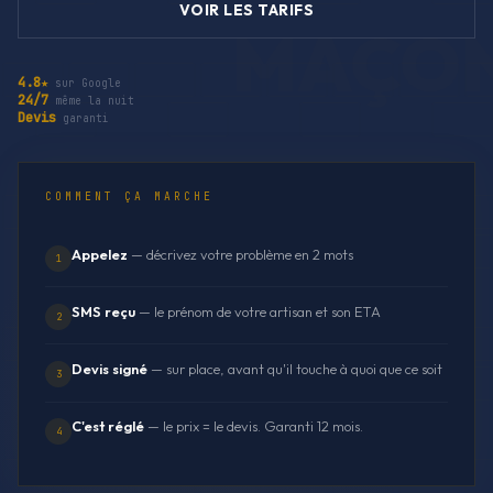
VOIR LES TARIFS
4.8★
sur Google
24/7
même la nuit
Devis
garanti
COMMENT ÇA MARCHE
Appelez
— décrivez votre problème en 2 mots
1
SMS reçu
— le prénom de votre artisan et son ETA
2
Devis signé
— sur place, avant qu'il touche à quoi que ce soit
3
C'est réglé
— le prix = le devis. Garanti 12 mois.
4