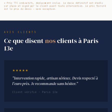
* Prix TTC indicatifs, déplacement inclus. Le devis définitif est établi
sur place et signé par le client avant toute intervention. Le prix facturé
est le prix du devis — sans exception.
AVIS CLIENTS
Ce que disent
nos
clients à Paris
13e
★★★★★
"Intervention rapide, artisan sérieux. Devis respecté à
l'euro près. Je recommande sans hésiter."
Client vérifié · Paris 13e