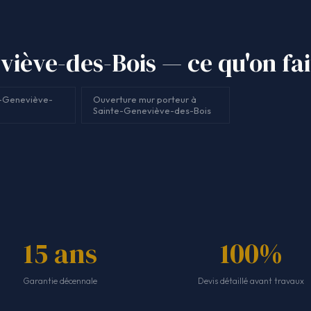
iève-des-Bois — ce qu'on fai
e-Geneviève-
Ouverture mur porteur à
Sainte-Geneviève-des-Bois
15 ans
100%
Garantie décennale
Devis détaillé avant travaux