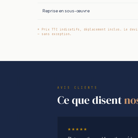
Reprise en sous-œuvre
* Prix TTC indicatifs, déplacement inclus. Le devi
— sans exception.
AVIS CLIENTS
Ce que disent
no
★★★★★