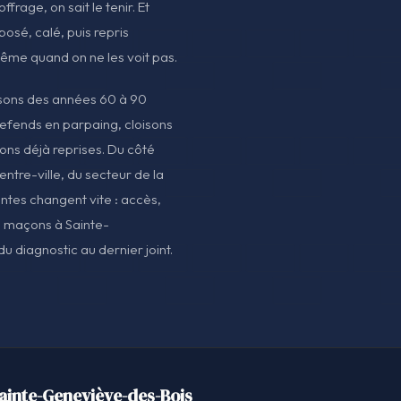
ffrage, on sait le tenir. Et
 posé, calé, puis repris
ême quand on ne les voit pas.
sons des années 60 à 90
refends en parpaing, cloisons
ions déjà reprises. Du côté
ntre-ville, du secteur de la
intes changent vite : accès,
s maçons à Sainte-
u diagnostic au dernier joint.
ainte-Geneviève-des-Bois