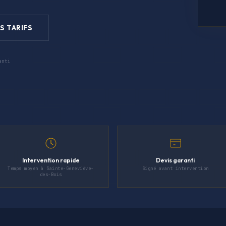
S TARIFS
anti
Intervention rapide
Devis garanti
Temps moyen à Sainte-Geneviève-
Signé avant intervention
des-Bois