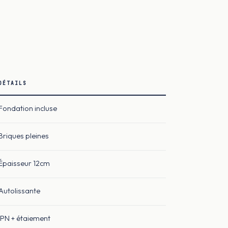
DÉTAILS
Fondation incluse
Briques pleines
Épaisseur 12cm
Autolissante
IPN + étaiement