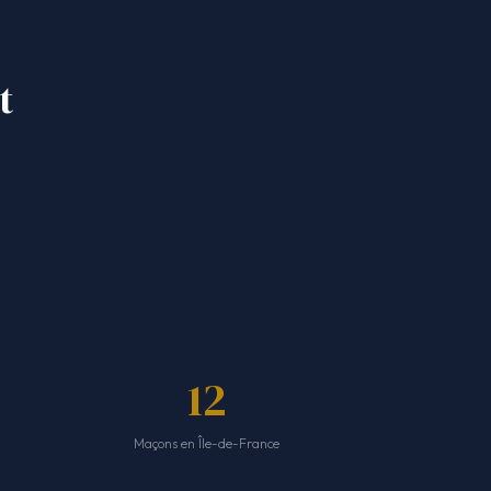
t
12
Maçons en Île-de-France