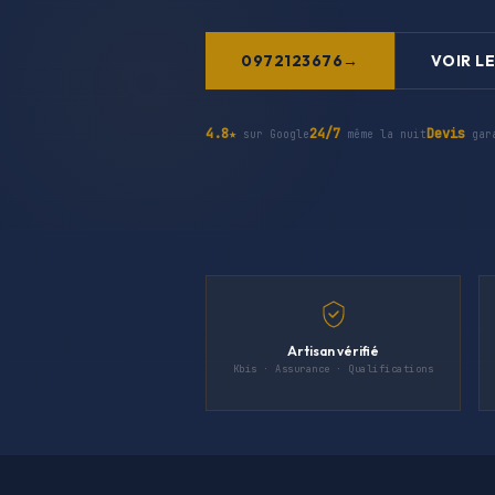
0972123676
VOIR LE
4.8★
24/7
Devis
sur Google
même la nuit
gar
Artisan vérifié
Kbis · Assurance · Qualifications