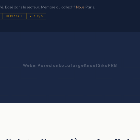
ié. Basé dans le secteur. Membre du collectif
Nous
.Paris.
DÉCENNALE
★ 4.9/5
Weber
Parexlanko
Lafarge
Knauf
Sika
PRB