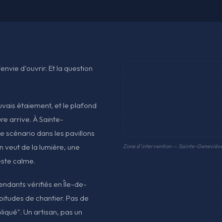
envie d'ouvrir. Et la question
vais étaiement, et le plafond
sure arrive. À Sainte-
 scénario dans les pavillons
 veut de la lumière, une
Zone d'intervention — Sainte-Genevièv
reste calme.
pendants vérifiés en Île-de-
bitudes de chantier. Pas de
liqué". Un artisan, pas un