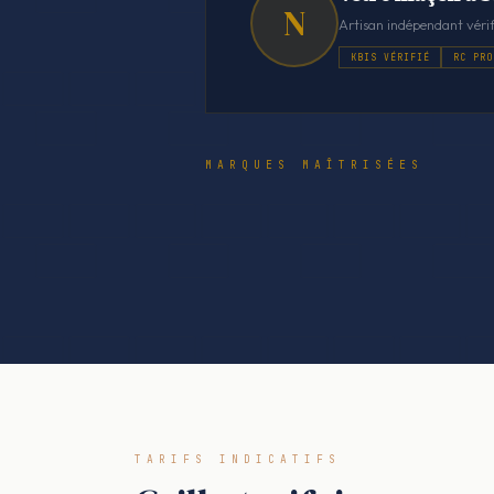
N
Artisan indépendant vérif
KBIS VÉRIFIÉ
RC PRO
MARQUES MAÎTRISÉES
TARIFS INDICATIFS