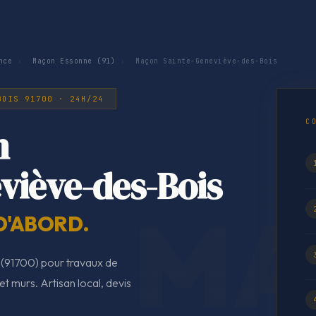
nce
›
Maçon Essonne (91)
›
Maçon Sainte-Geneviève-des-Bois
BOIS 91700 · 24H/24
C
n
viève-des-Bois
D'ABORD.
(91700) pour travaux de
t murs. Artisan local, devis