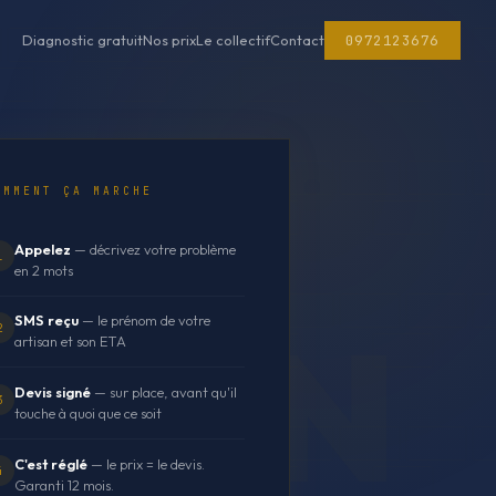
0972123676
Diagnostic gratuit
Nos prix
Le collectif
Contact
OMMENT ÇA MARCHE
Appelez
— décrivez votre problème
1
en 2 mots
SMS reçu
— le prénom de votre
2
artisan et son ETA
Devis signé
— sur place, avant qu'il
3
touche à quoi que ce soit
C'est réglé
— le prix = le devis.
4
Garanti 12 mois.