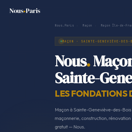
Nous
Paris
Nous.Paris
›
Maçon
›
Maçon Île-de-Fra
MAÇON · SAINTE-GENEVIÈVE-DES-
Nous
.
Maço
Sainte-Gene
LES FONDATIONS 
Maçon à Sainte-Geneviève-des-Bois 
maçonnerie, construction, rénovation e
gratuit — Nous.