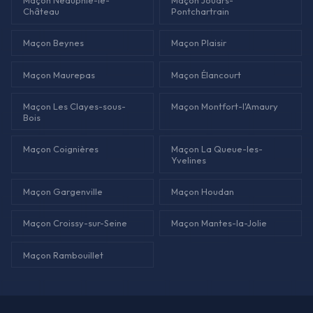
Maçon Neauphle-le-
Maçon Jouars-
Château
Pontchartrain
Maçon Beynes
Maçon Plaisir
Maçon Maurepas
Maçon Élancourt
Maçon Les Clayes-sous-
Maçon Montfort-l'Amaury
Bois
Maçon Coignières
Maçon La Queue-les-
Yvelines
Maçon Gargenville
Maçon Houdan
Maçon Croissy-sur-Seine
Maçon Mantes-la-Jolie
Maçon Rambouillet