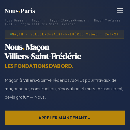
Nous
Paris
Nous.Paris
›
Maçon
›
Maçon Île-de-France
›
Maçon Yvelines
(78)
›
Maçon Villiers-Saint-Frédéric
MAÇON · VILLIERS-SAINT-FRÉDÉRIC 78640 · 24H/24
Nous
.
Maçon
Villiers-Saint-Frédéric
LES FONDATIONS D'ABORD.
Maçon à Villiers-Saint-Frédéric (78640) pour travaux de
maçonnerie, construction, rénovation et murs. Artisan local,
devis gratuit — Nous.
APPELER MAINTENANT