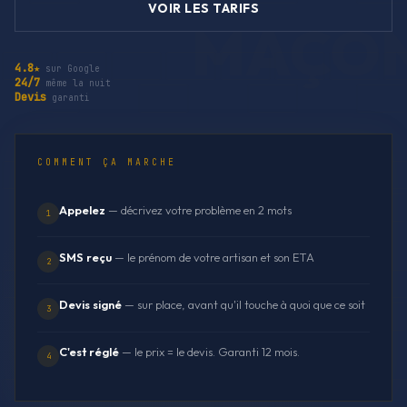
VOIR LES TARIFS
4.8★
sur Google
24/7
même la nuit
Devis
garanti
COMMENT ÇA MARCHE
Appelez
— décrivez votre problème en 2 mots
1
SMS reçu
— le prénom de votre artisan et son ETA
2
Devis signé
— sur place, avant qu'il touche à quoi que ce soit
3
C'est réglé
— le prix = le devis. Garanti 12 mois.
4