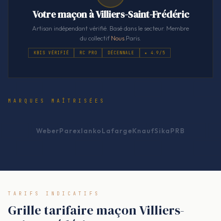
Votre maçon à Villiers-Saint-Frédéric
Artisan indépendant vérifié. Basé dans le secteur. Membre
du collectif
Nous
.Paris.
KBIS VÉRIFIÉ
RC PRO
DÉCENNALE
★ 4.9/5
MARQUES MAÎTRISÉES
Weber
Parexlanko
Lafarge
Knauf
Sika
PRB
TARIFS INDICATIFS
Grille tarifaire maçon Villiers-