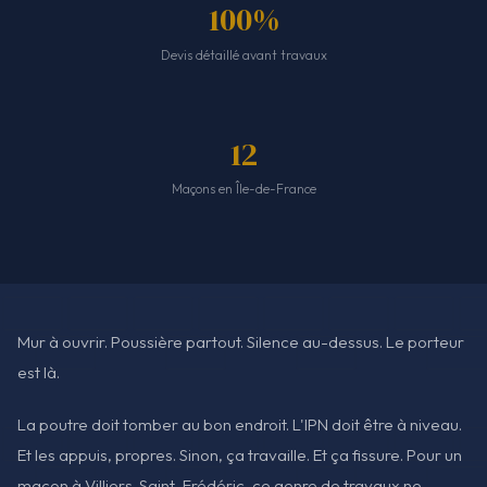
100%
Devis détaillé avant travaux
12
Maçons en Île-de-France
Mur à ouvrir. Poussière partout. Silence au-dessus. Le porteur
est là.
La poutre doit tomber au bon endroit. L'IPN doit être à niveau.
Et les appuis, propres. Sinon, ça travaille. Et ça fissure. Pour un
maçon à Villiers-Saint-Frédéric, ce genre de travaux ne