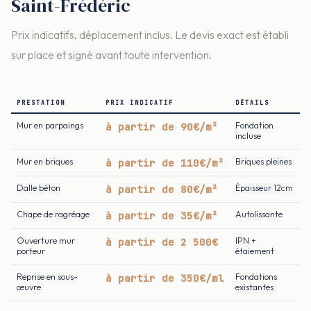
Saint-Frédéric
Prix indicatifs, déplacement inclus. Le devis exact est établi
sur place et signé avant toute intervention.
PRESTATION
PRIX INDICATIF
DÉTAILS
Mur en parpaings
à partir de 90€/m²
Fondation
incluse
Mur en briques
à partir de 110€/m²
Briques pleines
Dalle béton
à partir de 80€/m²
Épaisseur 12cm
Chape de ragréage
à partir de 35€/m²
Autolissante
Ouverture mur
à partir de 2 500€
IPN +
porteur
étaiement
Reprise en sous-
à partir de 350€/ml
Fondations
œuvre
existantes