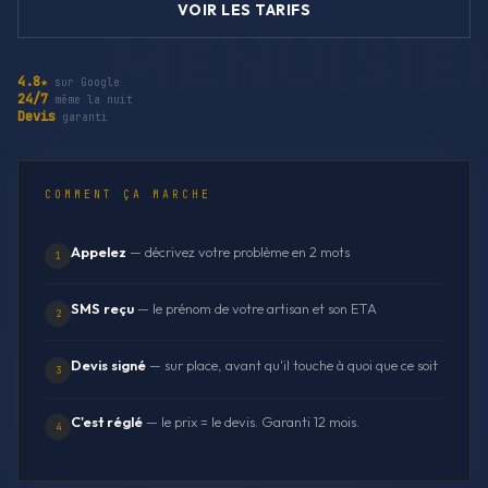
VOIR LES TARIFS
4.8★
sur Google
24/7
même la nuit
Devis
garanti
COMMENT ÇA MARCHE
Appelez
— décrivez votre problème en 2 mots
1
SMS reçu
— le prénom de votre artisan et son ETA
2
Devis signé
— sur place, avant qu'il touche à quoi que ce soit
3
C'est réglé
— le prix = le devis. Garanti 12 mois.
4