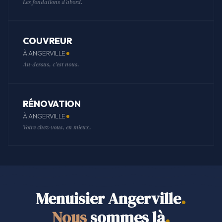
Les fondations d'abord.
COUVREUR
À ANGERVILLE
Au-dessus, c'est nous.
RÉNOVATION
À ANGERVILLE
Votre chez-vous, en mieux.
Menuisier Angerville
.
Nous
sommes là
.