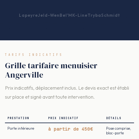
Lapeyre
Jeld-Wen
Bel'M
K-Line
Tryba
Schmidt
TARIFS INDICATIFS
Grille tarifaire menuisier
Angerville
Prix indicatifs, déplacement inclus. Le devis exact est établi
sur place et signé avant toute intervention.
PRESTATION
PRIX INDICATIF
DÉTAILS
Porte intérieure
à partir de 450€
Pose comprise,
bloc-porte