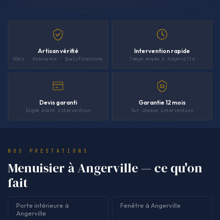
Artisan vérifié
Intervention rapide
Kbis · Assurance · Qualifications
Temps moyen à Angerville
12
Devis garanti
Garantie 12 mois
Signé avant intervention
Sur chaque intervention
NOS PRESTATIONS
Menuisier à Angerville — ce qu'on
fait
Porte intérieure à
Fenêtre à Angerville
Angerville