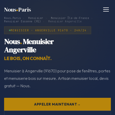
Nous
Paris
Nous.Paris
›
Menuisier
›
Menuisier Île-de-France
›
Menuisier Essonne (91)
›
Menuisier Angerville
MENUISIER · ANGERVILLE 91670 · 24H/24
Nous
.
Menuisier
Angerville
LE BOIS, ON CONNAÎT.
Menuisier à Angerville (91670) pour pose de fenêtres, portes
et menuiserie bois sur mesure. Artisan menuisier local, devis
gratuit — Nous.
APPELER MAINTENANT