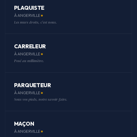
PLAQUISTE
À ANGERVILLE
Les murs droits, c'est nous.
CARRELEUR
À ANGERVILLE
Posé au millimètre.
PARQUETEUR
À ANGERVILLE
Sous vos pieds, notre savoir-faire.
MAÇON
À ANGERVILLE