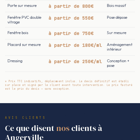
Porte sur mesure
à partir de 800€
Bois massif
Fenêtre PVC double
à partir de 550€
Pose dépose
vitrage
Fenêtre bois
à partir de 750€
Sur mesure
Placard sur mesure
à partir de 180€/ml
Aménagement
intérieur
Dressing
à partir de 250€/ml
Conception +
pose
* Prix TTC indicatifs, déplacement inclus. Le devis définitif est établi
sur place et signé par le client avant toute intervention. Le prix facturé
est le prix du devis — sans exception.
AVIS CLIENTS
Ce que disent
nos
clients à
Angerville