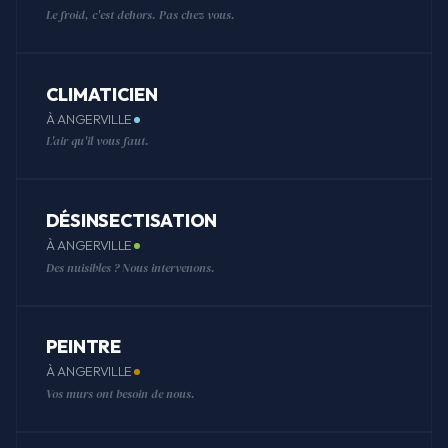
Le froid, c'est dehors. Pas chez vous.
CLIMATICIEN
À ANGERVILLE
L'air qu'il vous faut.
DÉSINSECTISATION
À ANGERVILLE
Des nuisibles ? Nous intervenons.
PEINTRE
À ANGERVILLE
Vos murs ont besoin de nous.