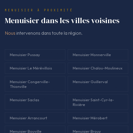
aluminium), la pose, la dépose, les finitions et la quincaillerie.
MENUISIER À PROXIMITÉ
C'est ce niveau de détail qui évite les 'ajouts' en cours de
Menuisier dans les villes voisines
route.
Nous
intervenons dans toute la région.
Menuisier Pussay
Menuisier Monnerville
Menuisier Le Mérévillois
Menuisier Chalou-Moulineux
Menuisier Congerville-
Menuisier Guillerval
Thionville
Menuisier Saclas
Menuisier Saint-Cyr-la-
Rivière
Menuisier Arrancourt
Menuisier Mérobert
Menuisier Bouville
Menuisier Brouy