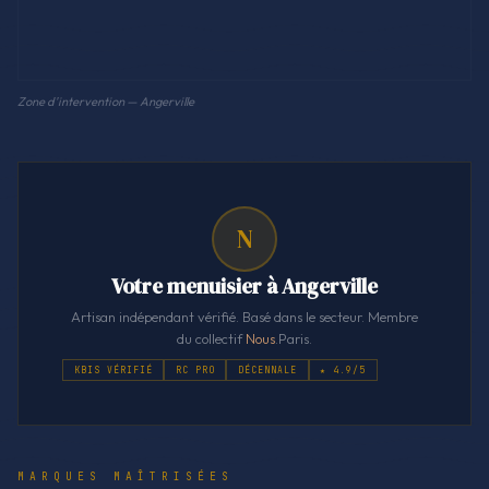
Zone d'intervention — Angerville
N
Votre menuisier à Angerville
Artisan indépendant vérifié. Basé dans le secteur. Membre
du collectif
Nous
.Paris.
KBIS VÉRIFIÉ
RC PRO
DÉCENNALE
★ 4.9/5
MARQUES MAÎTRISÉES