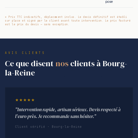
pose
* Prix TTC indicatifs, déplacement inclus. Le devis définitif est établi
sur place et signé par le client avant toute intervention. Le prix facturé
est le prix du devis — sans exception.
AVIS CLIENTS
Ce que disent
nos
clients à Bourg-
la-Reine
★★★★★
"Intervention rapide, artisan sérieux. Devis respecté à
l'euro près. Je recommande sans hésiter."
Client vérifié · Bourg-la-Reine