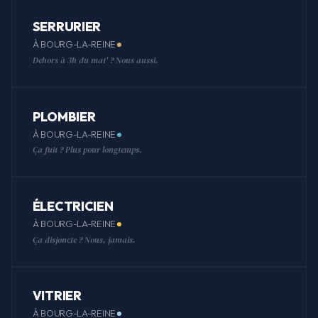
SERRURIER
À BOURG-LA-REINE
Dehors à 3h du mat' ? Nous aussi.
PLOMBIER
À BOURG-LA-REINE
Ça fuit ? Plus pour longtemps.
ÉLECTRICIEN
À BOURG-LA-REINE
Ça disjoncte ? Nous, jamais.
VITRIER
À BOURG-LA-REINE