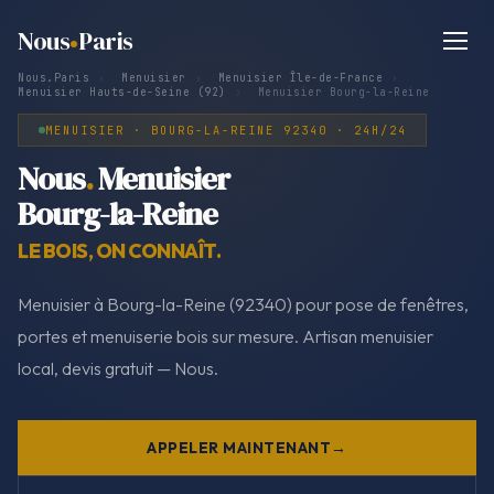
Nous
Paris
Nous.Paris
›
Menuisier
›
Menuisier Île-de-France
›
Menuisier Hauts-de-Seine (92)
›
Menuisier Bourg-la-Reine
MENUISIER · BOURG-LA-REINE 92340 · 24H/24
Nous
.
Menuisier
Bourg-la-Reine
LE BOIS, ON CONNAÎT.
Menuisier à Bourg-la-Reine (92340) pour pose de fenêtres,
portes et menuiserie bois sur mesure. Artisan menuisier
local, devis gratuit — Nous.
APPELER MAINTENANT