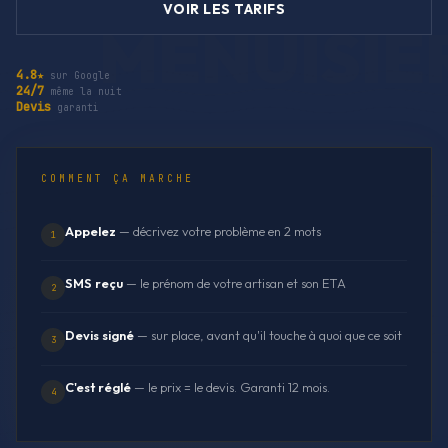
VOIR LES TARIFS
4.8★
sur Google
24/7
même la nuit
Devis
garanti
COMMENT ÇA MARCHE
Appelez
— décrivez votre problème en 2 mots
1
SMS reçu
— le prénom de votre artisan et son ETA
2
Devis signé
— sur place, avant qu'il touche à quoi que ce soit
3
C'est réglé
— le prix = le devis. Garanti 12 mois.
4