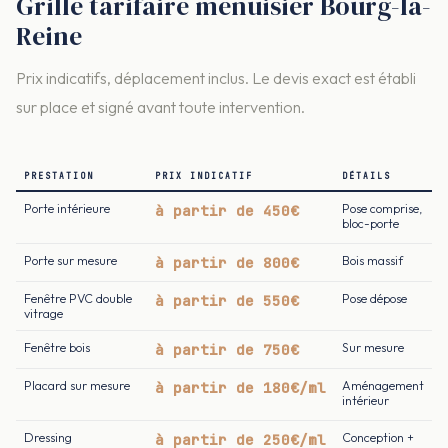
Grille tarifaire menuisier Bourg-la-
Reine
Prix indicatifs, déplacement inclus. Le devis exact est établi
sur place et signé avant toute intervention.
PRESTATION
PRIX INDICATIF
DÉTAILS
Porte intérieure
à partir de 450€
Pose comprise,
bloc-porte
Porte sur mesure
à partir de 800€
Bois massif
Fenêtre PVC double
à partir de 550€
Pose dépose
vitrage
Fenêtre bois
à partir de 750€
Sur mesure
Placard sur mesure
à partir de 180€/ml
Aménagement
intérieur
Dressing
à partir de 250€/ml
Conception +