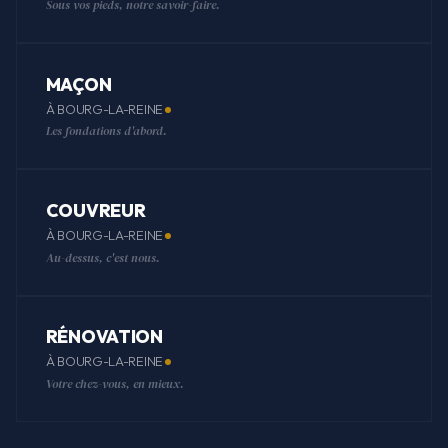
Sous vos pieds, notre savoir-faire.
MAÇON
À BOURG-LA-REINE
Les fondations d'abord.
COUVREUR
À BOURG-LA-REINE
Au-dessus, c'est nous.
RÉNOVATION
À BOURG-LA-REINE
Votre chez-vous, en mieux.