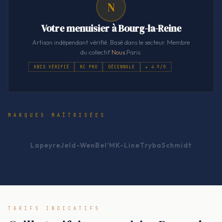
N
Votre menuisier à Bourg-la-Reine
Artisan indépendant vérifié. Basé dans le secteur. Membre
du collectif
Nous
.Paris.
KBIS VÉRIFIÉ
RC PRO
DÉCENNALE
★ 4.9/5
MARQUES MAÎTRISÉES
Lapeyre
Jeld-Wen
Bel'M
K-Line
Tryba
Schmidt
TARIFS INDICATIFS