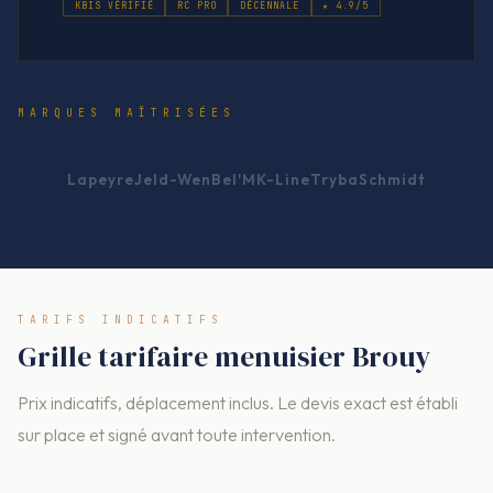
KBIS VÉRIFIÉ
RC PRO
DÉCENNALE
★ 4.9/5
MARQUES MAÎTRISÉES
Lapeyre
Jeld-Wen
Bel'M
K-Line
Tryba
Schmidt
TARIFS INDICATIFS
Grille tarifaire menuisier Brouy
Prix indicatifs, déplacement inclus. Le devis exact est établi
sur place et signé avant toute intervention.