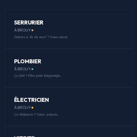
SERRURIER
À BROUY
Dehors à 3h du mat' ? Nous aussi.
PLOMBIER
À BROUY
Ça fuit ? Plus pour longtemps.
ÉLECTRICIEN
À BROUY
Ça disjoncte ? Nous, jamais.