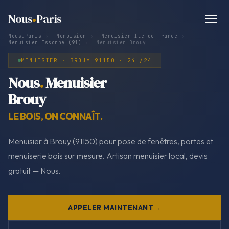
Nous
Paris
Nous.Paris
›
Menuisier
›
Menuisier Île-de-France
›
Menuisier Essonne (91)
›
Menuisier Brouy
MENUISIER · BROUY 91150 · 24H/24
Nous
.
Menuisier
Brouy
LE BOIS, ON CONNAÎT.
Menuisier à Brouy (91150) pour pose de fenêtres, portes et
menuiserie bois sur mesure. Artisan menuisier local, devis
gratuit — Nous.
APPELER MAINTENANT