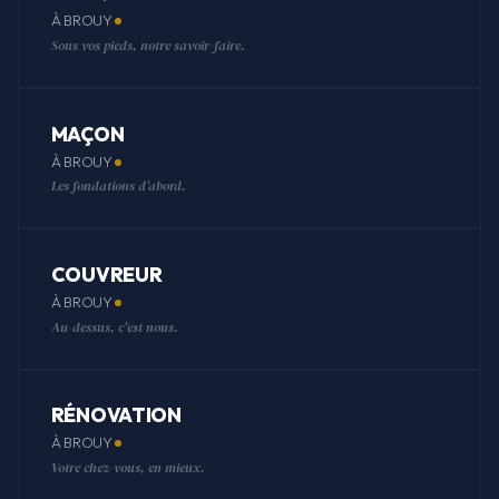
À BROUY
Sous vos pieds, notre savoir-faire.
MAÇON
À BROUY
Les fondations d'abord.
COUVREUR
À BROUY
Au-dessus, c'est nous.
RÉNOVATION
À BROUY
Votre chez-vous, en mieux.