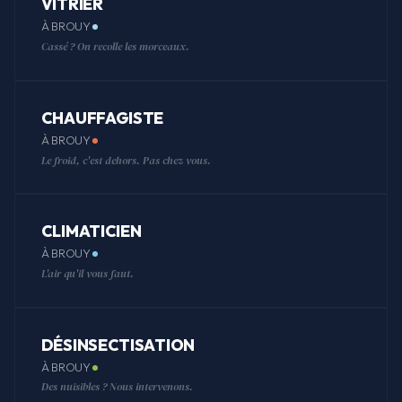
VITRIER
À BROUY
Cassé ? On recolle les morceaux.
CHAUFFAGISTE
À BROUY
Le froid, c'est dehors. Pas chez vous.
CLIMATICIEN
À BROUY
L'air qu'il vous faut.
DÉSINSECTISATION
À BROUY
Des nuisibles ? Nous intervenons.