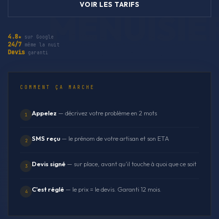
VOIR LES TARIFS
4.8★
sur Google
24/7
même la nuit
Devis
garanti
COMMENT ÇA MARCHE
Appelez
— décrivez votre problème en 2 mots
1
SMS reçu
— le prénom de votre artisan et son ETA
2
Devis signé
— sur place, avant qu'il touche à quoi que ce soit
3
C'est réglé
— le prix = le devis. Garanti 12 mois.
4