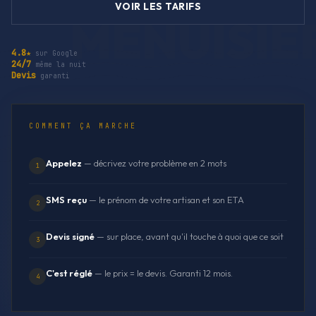
VOIR LES TARIFS
4.8★
sur Google
24/7
même la nuit
Devis
garanti
COMMENT ÇA MARCHE
Appelez
— décrivez votre problème en 2 mots
1
SMS reçu
— le prénom de votre artisan et son ETA
2
Devis signé
— sur place, avant qu'il touche à quoi que ce soit
3
C'est réglé
— le prix = le devis. Garanti 12 mois.
4