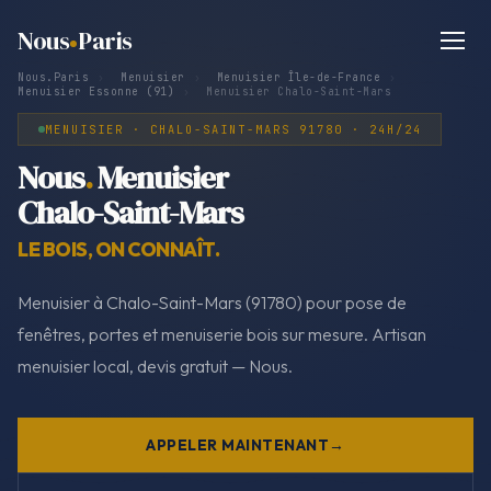
Nous
Paris
Nous.Paris
›
Menuisier
›
Menuisier Île-de-France
›
Menuisier Essonne (91)
›
Menuisier Chalo-Saint-Mars
MENUISIER · CHALO-SAINT-MARS 91780 · 24H/24
Nous
.
Menuisier
Chalo-Saint-Mars
LE BOIS, ON CONNAÎT.
Menuisier à Chalo-Saint-Mars (91780) pour pose de
fenêtres, portes et menuiserie bois sur mesure. Artisan
menuisier local, devis gratuit — Nous.
APPELER MAINTENANT