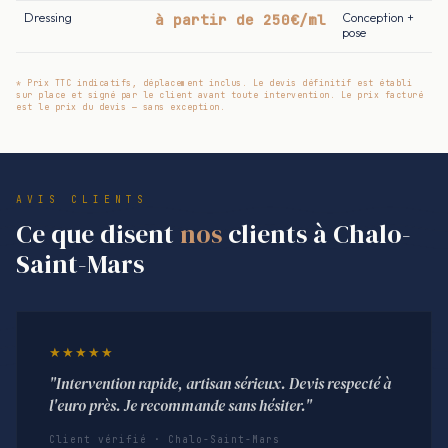
Dressing
à partir de 250€/ml
Conception +
pose
* Prix TTC indicatifs, déplacement inclus. Le devis définitif est établi
sur place et signé par le client avant toute intervention. Le prix facturé
est le prix du devis — sans exception.
AVIS CLIENTS
Ce que disent
nos
clients à Chalo-
Saint-Mars
★★★★★
"Intervention rapide, artisan sérieux. Devis respecté à
l'euro près. Je recommande sans hésiter."
Client vérifié · Chalo-Saint-Mars