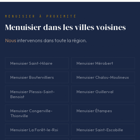
correspond au devis validé, sauf demande de modification
formalisée et acceptée avant exécution.
MENUISIER À PROXIMITÉ
Menuisier dans les villes voisines
Nous
intervenons dans toute la région.
Menuisier Saint-Hilaire
Menuisier Mérobert
Menuisier Boutervilliers
Menuisier Chalou-Moulineux
Menuisier Plessis-Saint-
Menuisier Guillerval
Benoist
Menuisier Congerville-
Menuisier Étampes
Thionville
Menuisier La Forêt-le-Roi
Menuisier Saint-Escobille