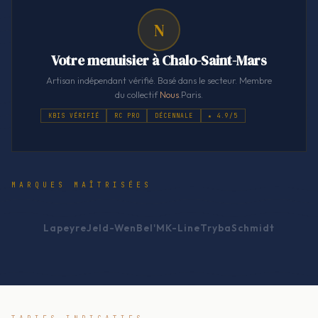
N
Votre menuisier à Chalo-Saint-Mars
Artisan indépendant vérifié. Basé dans le secteur. Membre
du collectif
Nous
.Paris.
KBIS VÉRIFIÉ
RC PRO
DÉCENNALE
★ 4.9/5
MARQUES MAÎTRISÉES
Lapeyre
Jeld-Wen
Bel'M
K-Line
Tryba
Schmidt