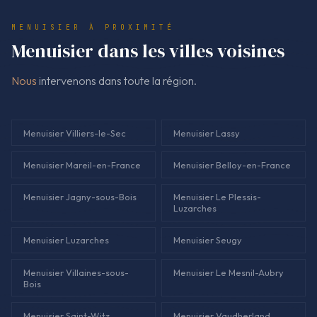
pour des travaux de menuiserie propres, notamment pour
MENUISIER À PROXIMITÉ
fenêtres, portes, volets et agencement.
Menuisier dans les villes voisines
Nous
intervenons dans toute la région.
Menuisier Villiers-le-Sec
Menuisier Lassy
Menuisier Mareil-en-France
Menuisier Belloy-en-France
Menuisier Jagny-sous-Bois
Menuisier Le Plessis-
Luzarches
Menuisier Luzarches
Menuisier Seugy
Menuisier Villaines-sous-
Menuisier Le Mesnil-Aubry
Bois
Menuisier Saint-Witz
Menuisier Vaudherland