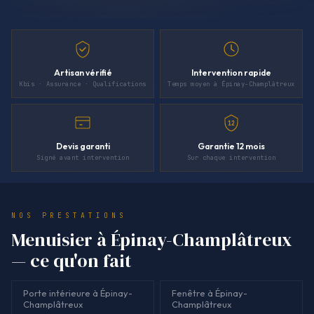
Artisan vérifié
Intervention rapide
Kbis · Assurance · Qualifications
Temps moyen à Épinay-Champlâtreux
12
Devis garanti
Garantie 12 mois
Signé avant intervention
Sur chaque intervention
NOS PRESTATIONS
Menuisier à Épinay-Champlâtreux
— ce qu'on fait
Porte intérieure à Épinay-
Fenêtre à Épinay-
Champlâtreux
Champlâtreux