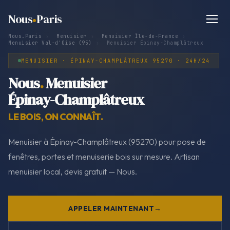
Nous
Paris
Nous.Paris
›
Menuisier
›
Menuisier Île-de-France
›
Menuisier Val-d'Oise (95)
›
Menuisier Épinay-Champlâtreux
MENUISIER · ÉPINAY-CHAMPLÂTREUX 95270 · 24H/24
Nous
.
Menuisier
Épinay-Champlâtreux
LE BOIS, ON CONNAÎT.
Menuisier à Épinay-Champlâtreux (95270) pour pose de
fenêtres, portes et menuiserie bois sur mesure. Artisan
menuisier local, devis gratuit — Nous.
APPELER MAINTENANT