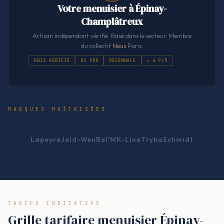
Votre menuisier à Épinay-
Champlâtreux
Artisan indépendant vérifié. Basé dans le secteur. Membre
du collectif
Nous
.Paris.
KBIS VÉRIFIÉ
RC PRO
DÉCENNALE
★ 4.9/5
MARQUES MAÎTRISÉES
Lapeyre
Jeld-Wen
Bel'M
K-Line
Tryba
Schmidt
TARIFS INDICATIFS
Grille tarifaire menuisier Épinay-