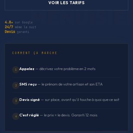
VOIR LES TARIFS
4.8★
sur Google
24/7
même la nuit
Devis
garanti
COMMENT ÇA MARCHE
Appelez
— décrivez votre problème en 2 mots
1
SMS reçu
— le prénom de votre artisan et son ETA
2
Devis signé
— sur place, avant qu'il touche à quoi que ce soit
3
C'est réglé
— le prix = le devis. Garanti 12 mois.
4