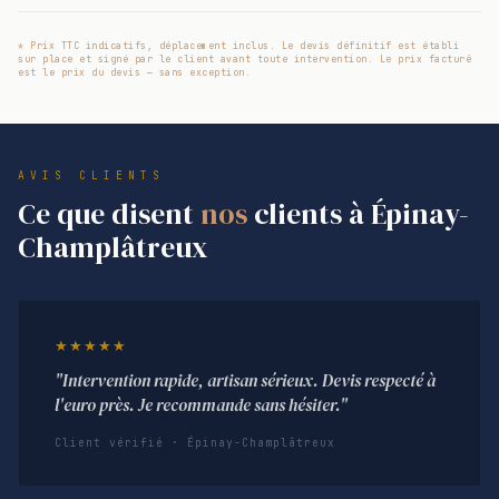
* Prix TTC indicatifs, déplacement inclus. Le devis définitif est établi
sur place et signé par le client avant toute intervention. Le prix facturé
est le prix du devis — sans exception.
AVIS CLIENTS
Ce que disent
nos
clients à Épinay-
Champlâtreux
★★★★★
"Intervention rapide, artisan sérieux. Devis respecté à
l'euro près. Je recommande sans hésiter."
Client vérifié · Épinay-Champlâtreux