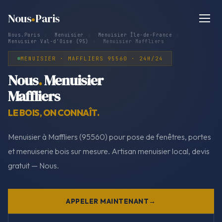
Nous
Paris
Nous.Paris
›
Menuisier
›
Menuisier Île-de-France
›
Menuisier Val-d'Oise (95)
›
Menuisier Maffliers
MENUISIER · MAFFLIERS 95560 · 24H/24
Nous
.
Menuisier
Maffliers
LE BOIS, ON CONNAÎT.
Menuisier à Maffliers (95560) pour pose de fenêtres, portes
et menuiserie bois sur mesure. Artisan menuisier local, devis
gratuit — Nous.
APPELER MAINTENANT