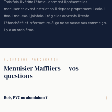
Trois fois. Il vérifie l'état du dormant. Il présente les
menuiseries avant installation. Il dépose proprement. Il cale. Il
fixe. Il mousse. Il jointoie. Il règle les ouvrants. Il teste
l'étanchéité et la fermeture. Si ça ne se passe pas comme ça,
il y a un problème.
QUESTIONS FRÉQUENTES
Menuisier Maffliers — vos
questions
+
Bois, PVC ou aluminium ?
Ça dépend de l'usage, du budget et des contraintes de