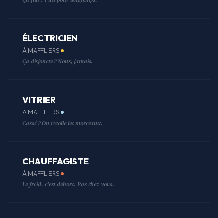
ÉLECTRICIEN
À MAFFLIERS
Ça disjoncte ? Nous, jamais.
VITRIER
À MAFFLIERS
Cassé ? On recolle les morceaux.
CHAUFFAGISTE
À MAFFLIERS
Le froid, c'est dehors. Pas chez vous.