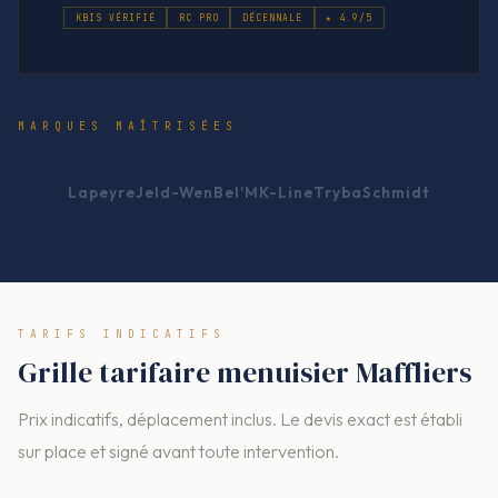
KBIS VÉRIFIÉ
RC PRO
DÉCENNALE
★ 4.9/5
MARQUES MAÎTRISÉES
Lapeyre
Jeld-Wen
Bel'M
K-Line
Tryba
Schmidt
TARIFS INDICATIFS
Grille tarifaire menuisier Maffliers
Prix indicatifs, déplacement inclus. Le devis exact est établi
sur place et signé avant toute intervention.