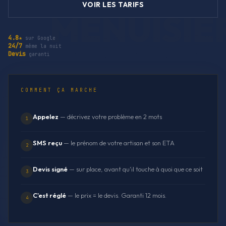
VOIR LES TARIFS
4.8★
sur Google
24/7
même la nuit
Devis
garanti
COMMENT ÇA MARCHE
Appelez
— décrivez votre problème en 2 mots
1
SMS reçu
— le prénom de votre artisan et son ETA
2
Devis signé
— sur place, avant qu'il touche à quoi que ce soit
3
C'est réglé
— le prix = le devis. Garanti 12 mois.
4