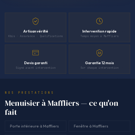
Artisan vérifié
Intervention rapide
Kbis · Assurance · Qualifications
Temps moyen à Maffliers
12
Devis garanti
Garantie 12 mois
Signé avant intervention
Sur chaque intervention
NOS PRESTATIONS
Menuisier à Maffliers — ce qu'on
fait
Porte intérieure à Maffliers
Fenêtre à Maffliers