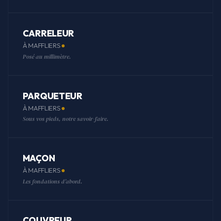
CARRELEUR
À MAFFLIERS
Posé au millimètre.
PARQUETEUR
À MAFFLIERS
Sous vos pieds, notre savoir-faire.
MAÇON
À MAFFLIERS
Les fondations d'abord.
COUVREUR