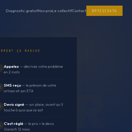
0972123676
Diagnostic gratuit
Nos prix
Le collectif
Contact
OMMENT ÇA MARCHE
Appelez
— décrivez votre problème
1
en 2 mots
SMS reçu
— le prénom de votre
2
artisan et son ETA
Devis signé
— sur place, avant qu'il
3
touche à quoi que ce soit
C'est réglé
— le prix = le devis.
4
Garanti 12 mois.