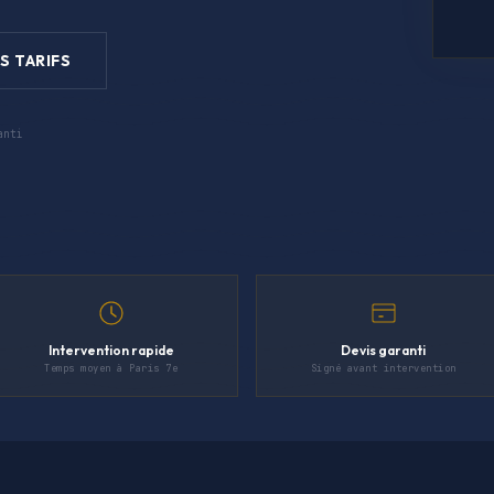
S TARIFS
anti
Intervention rapide
Devis garanti
Temps moyen à Paris 7e
Signé avant intervention