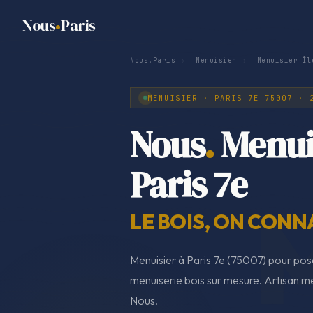
Nous
Paris
Nous.Paris
›
Menuisier
›
Menuisier Îl
MENUISIER · PARIS 7E 75007 · 
Nous
.
Menui
Paris 7e
LE BOIS, ON CONNA
Menuisier à Paris 7e (75007) pour pos
menuiserie bois sur mesure. Artisan men
Nous.