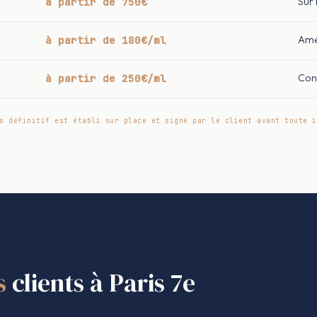
à partir de 750€
Sur
à partir de 180€/ml
Amé
à partir de 250€/ml
Con
s définitif est établi sur place et signé par le client avant toute i
s
clients à Paris 7e