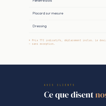
Fenêtre bois
Placard sur mesure
Dressing
* Prix TTC indicatifs, déplacement inclus. Le devi
— sans exception.
AVIS CLIENTS
Ce que disent
no