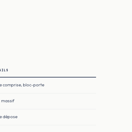
AILS
e comprise, bloc-porte
s massif
e dépose