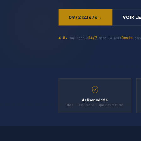
0972123676
VOIR LE
4.8★
24/7
Devis
sur Google
même la nuit
gar
Artisan vérifié
Kbis · Assurance · Qualifications