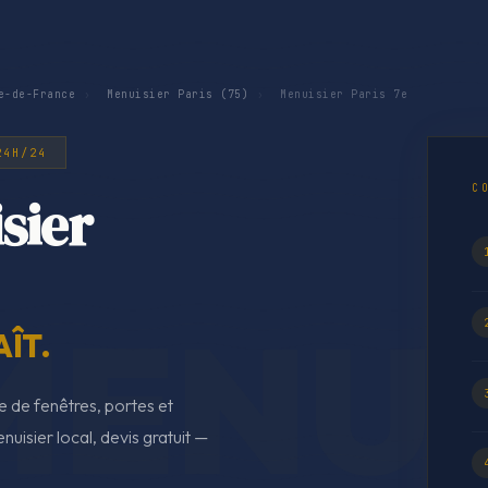
e-de-France
›
Menuisier Paris (75)
›
Menuisier Paris 7e
24H/24
C
sier
ÎT.
e de fenêtres, portes et
uisier local, devis gratuit —