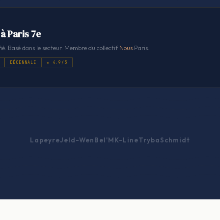
à Paris 7e
ié. Basé dans le secteur. Membre du collectif
Nous
.Paris.
DÉCENNALE
★ 4.9/5
Lapeyre
Jeld-Wen
Bel'M
K-Line
Tryba
Schmidt