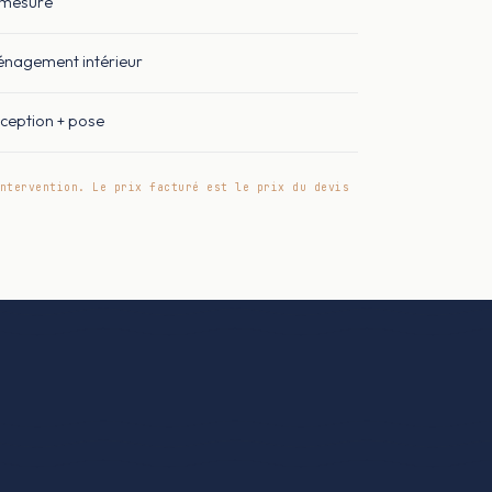
 mesure
nagement intérieur
ception + pose
ntervention. Le prix facturé est le prix du devis