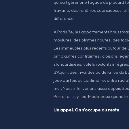
qui sait gérer une façade de placard to
travaille, des fenêtres capricieuses, et le
différence.
À Paris 7e, les appartements haussma
moulures, des plinthes hautes, des tab
Les immeubles plus récents autour d
ont d'autres contraintes : cloisons légè
standardisées, volets roulants intégré
d'Aquin, des Invalides ou de la rue du 
joue parfois au centimètre, entre radia
mur. Nous intervenons aussi depuis Bou
Perret et Issy-les-Moulineaux quand le
Un appel. On s'occupe du reste.