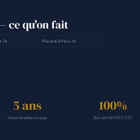
— ce qu'on fait
s 7e
Placard à Paris 7e
5 ans
100%
Garantie pièces et pose
Bois certifié PEFC/FSC