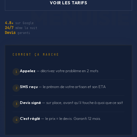
VOIR LES TARIFS
4.8★
sur Google
24/7
même la nuit
Devis
garanti
COMMENT ÇA MARCHE
Appelez
— décrivez votre problème en 2 mots
1
SMS reçu
— le prénom de votre artisan et son ETA
2
Devis signé
— sur place, avant qu'il touche à quoi que ce soit
3
C'est réglé
— le prix = le devis. Garanti 12 mois.
4