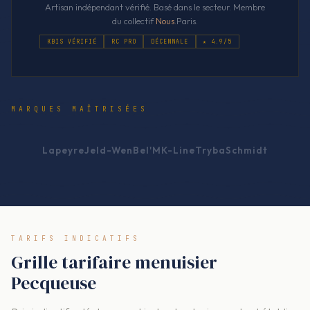
Artisan indépendant vérifié. Basé dans le secteur. Membre
du collectif
Nous
.Paris.
KBIS VÉRIFIÉ
RC PRO
DÉCENNALE
★ 4.9/5
MARQUES MAÎTRISÉES
Lapeyre
Jeld-Wen
Bel'M
K-Line
Tryba
Schmidt
TARIFS INDICATIFS
Grille tarifaire menuisier
Pecqueuse