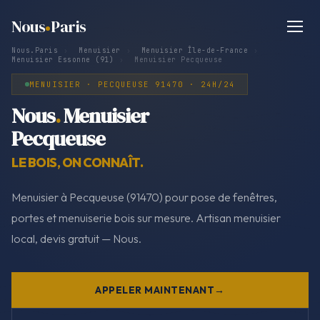
Nous
Paris
Nous.Paris
›
Menuisier
›
Menuisier Île-de-France
›
Menuisier Essonne (91)
›
Menuisier Pecqueuse
MENUISIER · PECQUEUSE 91470 · 24H/24
Nous
.
Menuisier
Pecqueuse
LE BOIS, ON CONNAÎT.
Menuisier à Pecqueuse (91470) pour pose de fenêtres,
portes et menuiserie bois sur mesure. Artisan menuisier
local, devis gratuit — Nous.
APPELER MAINTENANT