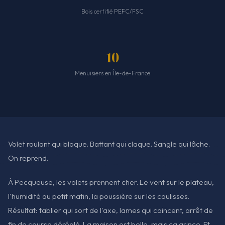
Bois certifié PEFC/FSC
10
Menuisiers en Île-de-France
Volet roulant qui bloque. Battant qui claque. Sangle qui lâche.
On reprend.
À Pecqueuse, les volets prennent cher. Le vent sur le plateau,
l'humidité au petit matin, la poussière sur les coulisses.
Résultat: tablier qui sort de l'axe, lames qui coincent, arrêt de
fin de course déréglé. La maison est belle, mais ça grince. Et