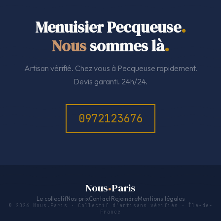
Menuisier Pecqueuse
.
Nous
sommes là
.
Artisan vérifié. Chez vous à Pecqueuse rapidement.
Devis garanti. 24h/24.
0972123676
Nous
Paris
Le collectif
Nos prix
Contact
Rejoindre
Mentions légales
© 2026 Nous.Paris · Collectif d'artisans vérifiés · Île-de-
France