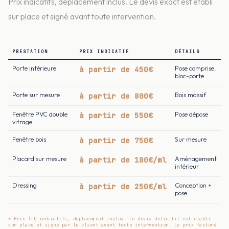
Prix indicatifs, déplacement inclus. Le devis exact est établi
sur place et signé avant toute intervention.
PRESTATION
PRIX INDICATIF
DÉTAILS
Porte intérieure
à partir de 450€
Pose comprise,
bloc-porte
Porte sur mesure
à partir de 800€
Bois massif
Fenêtre PVC double
à partir de 550€
Pose dépose
vitrage
Fenêtre bois
à partir de 750€
Sur mesure
Placard sur mesure
à partir de 180€/ml
Aménagement
intérieur
Dressing
à partir de 250€/ml
Conception +
pose
* Prix TTC indicatifs, déplacement inclus. Le devis définitif est établi
sur place et signé par le client avant toute intervention. Le prix facturé