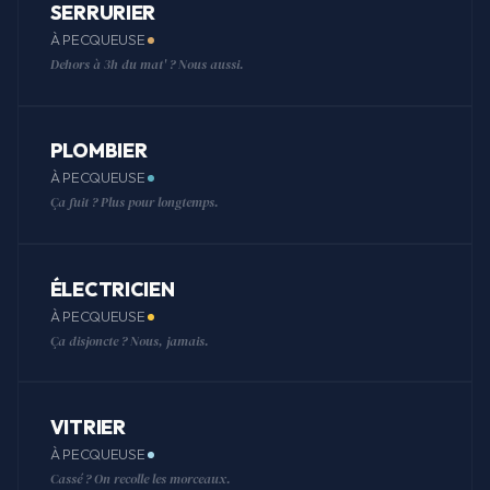
SERRURIER
À PECQUEUSE
Dehors à 3h du mat' ? Nous aussi.
PLOMBIER
À PECQUEUSE
Ça fuit ? Plus pour longtemps.
ÉLECTRICIEN
À PECQUEUSE
Ça disjoncte ? Nous, jamais.
VITRIER
À PECQUEUSE
Cassé ? On recolle les morceaux.