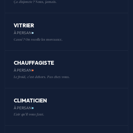
Ça disjoncte ? Nous, jamais.
VITRIER
À PERSAN
Cassé ? On recolle les morceaux.
CHAUFFAGISTE
À PERSAN
Le froid, c'est dehors. Pas chez vous.
CLIMATICIEN
À PERSAN
L'air qu'il vous faut.