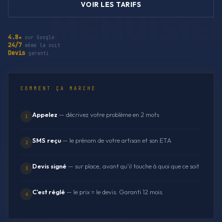
VOIR LES TARIFS
4.8★
sur Google
24/7
même la nuit
Devis
garanti
COMMENT ÇA MARCHE
Appelez
— décrivez votre problème en 2 mots
1
SMS reçu
— le prénom de votre artisan et son ETA
2
Devis signé
— sur place, avant qu'il touche à quoi que ce soit
3
C'est réglé
— le prix = le devis. Garanti 12 mois.
4