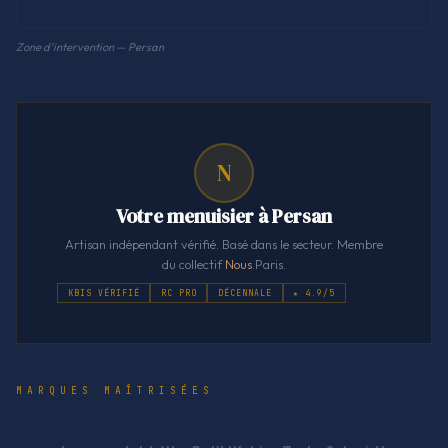
Zone d'intervention — Persan
N
Votre menuisier à Persan
Artisan indépendant vérifié. Basé dans le secteur. Membre
du collectif
Nous
.Paris.
KBIS VÉRIFIÉ
RC PRO
DÉCENNALE
★ 4.9/5
MARQUES MAÎTRISÉES