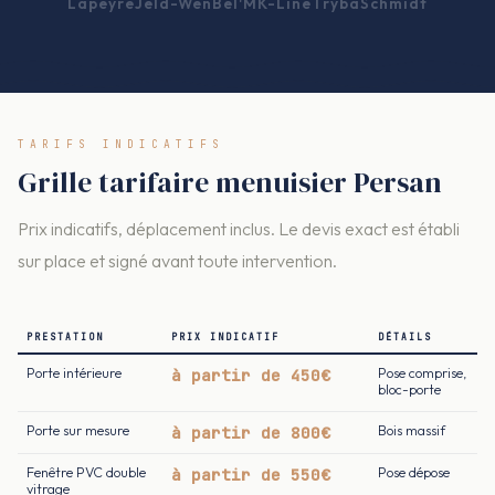
Lapeyre
Jeld-Wen
Bel'M
K-Line
Tryba
Schmidt
TARIFS INDICATIFS
Grille tarifaire menuisier Persan
Prix indicatifs, déplacement inclus. Le devis exact est établi
sur place et signé avant toute intervention.
PRESTATION
PRIX INDICATIF
DÉTAILS
Porte intérieure
à partir de 450€
Pose comprise,
bloc-porte
Porte sur mesure
à partir de 800€
Bois massif
Fenêtre PVC double
à partir de 550€
Pose dépose
vitrage