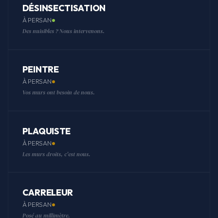
DÉSINSECTISATION
À PERSAN
Des nuisibles ? Nous intervenons.
PEINTRE
À PERSAN
Vos murs ont besoin de nous.
PLAQUISTE
À PERSAN
Les murs droits, c'est nous.
CARRELEUR
À PERSAN
Posé au millimètre.