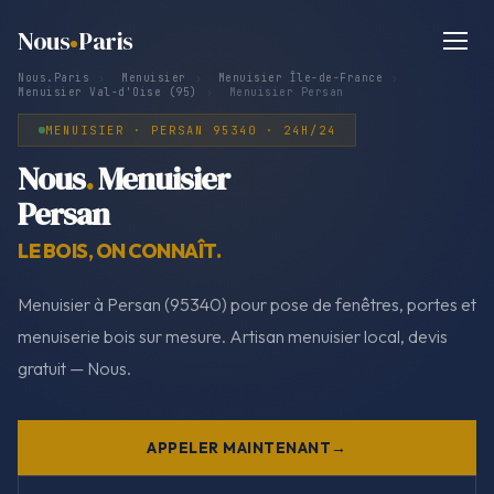
Nous
Paris
Nous.Paris
›
Menuisier
›
Menuisier Île-de-France
›
Menuisier Val-d'Oise (95)
›
Menuisier Persan
MENUISIER · PERSAN 95340 · 24H/24
Nous
.
Menuisier
Persan
LE BOIS, ON CONNAÎT.
Menuisier à Persan (95340) pour pose de fenêtres, portes et
menuiserie bois sur mesure. Artisan menuisier local, devis
gratuit — Nous.
APPELER MAINTENANT