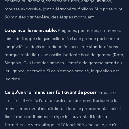
contrôle du dormant, traitement si bois, calage, fixation,
mousse expansive, joint d'étanchéité, finitions. Si la pose dure
30 minutes par fenêtre, des étapes manquent.
La quincaillerie invisible.
Poignées, paumelles, crémones,
joints de frappe : la quincaillerie fait une grande partie de la
longévité. Un devis qui indique "quincaillerie standard" sans
marque reste flou. Une oscillo-battante haut de gamme (Roto,
Siegenia, GU) tient des années. L'entrée de gamme prend du
jeu, grince, accroche. Si ce n'est pas précisé, la question est
légitime.
Ce qu'un vrai menuisier fait avant de poser.
Il mesure.
Trois fois. Il vérifie l'état du bâti et du dormant. Il présente les
menuiseries avant installation. Il dépose proprement. Il cale. Il
fixe. Il mousse. Il jointoie. Il règle les ouvrants. Il teste la
fermeture, le verrouillage, et l'étanchéité. Une pose, ce n'est