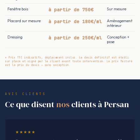
Fenêtre bois
à partir de 750€
Sur mesure
Placard sur mesure
à partir de 180€/ml
Aménagement
intérieur
Dressing
à partir de 250€/ml
Conception +
pose
* Prix TTC indicatifs, déplacement inclus. Le devis définitif est établi
sur place et signé par le client avant toute intervention. Le prix facturé
est le prix du devis — sans exception.
AVIS CLIENTS
Ce que disent
nos
clients à Persan
★★★★★