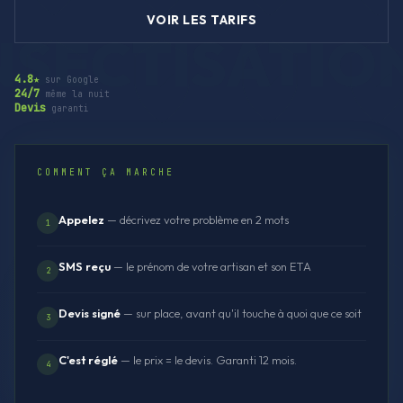
VOIR LES TARIFS
4.8★
sur Google
24/7
même la nuit
Devis
garanti
COMMENT ÇA MARCHE
Appelez
— décrivez votre problème en 2 mots
1
SMS reçu
— le prénom de votre artisan et son ETA
2
Devis signé
— sur place, avant qu'il touche à quoi que ce soit
3
C'est réglé
— le prix = le devis. Garanti 12 mois.
4