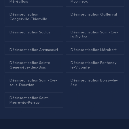
Mérévillois
Moulineux
Désinsectisation
Désinsectisation Guillerval
Congerville-Thionville
Désinsectisation Saclas
Désinsectisation Saint-Cyr-
la-Rivière
Désinsectisation Arrancourt
Désinsectisation Mérobert
Désinsectisation Sainte-
Désinsectisation Fontenay-
Geneviève-des-Bois
le-Vicomte
Désinsectisation Saint-Cyr-
Désinsectisation Boissy-le-
sous-Dourdan
Sec
Désinsectisation Saint-
Pierre-du-Perray