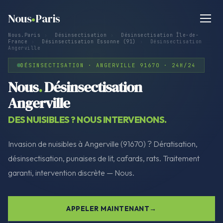
Nous
Paris
Nous.Paris
›
Désinsectisation
›
Désinsectisation Île-de-
France
›
Désinsectisation Essonne (91)
›
Désinsectisation
Angerville
DÉSINSECTISATION · ANGERVILLE 91670 · 24H/24
Nous
.
Désinsectisation
Angerville
DES NUISIBLES ? NOUS INTERVENONS.
Invasion de nuisibles à Angerville (91670) ? Dératisation,
désinsectisation, punaises de lit, cafards, rats. Traitement
garanti, intervention discrète — Nous.
APPELER MAINTENANT