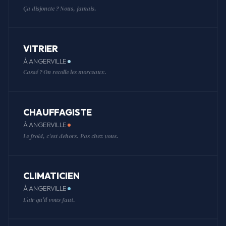
Ça disjoncte ? Nous, jamais.
VITRIER
À ANGERVILLE
Cassé ? On recolle les morceaux.
CHAUFFAGISTE
À ANGERVILLE
Le froid, c'est dehors. Pas chez vous.
CLIMATICIEN
À ANGERVILLE
L'air qu'il vous faut.