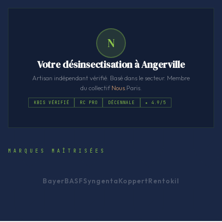
N
Votre désinsectisation à Angerville
Artisan indépendant vérifié. Basé dans le secteur. Membre
du collectif
Nous
.Paris.
KBIS VÉRIFIÉ
RC PRO
DÉCENNALE
★ 4.9/5
MARQUES MAÎTRISÉES
Bayer
BASF
Syngenta
Koppert
Rentokil