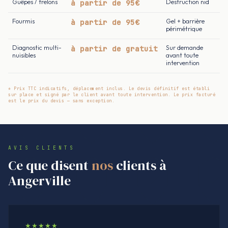
Guêpes / frelons
à partir de 95€
Destruction nid
Fourmis
à partir de 95€
Gel + barrière
périmétrique
Diagnostic multi-
à partir de gratuit
Sur demande
nuisibles
avant toute
intervention
* Prix TTC indicatifs, déplacement inclus. Le devis définitif est établi
sur place et signé par le client avant toute intervention. Le prix facturé
est le prix du devis — sans exception.
AVIS CLIENTS
Ce que disent
nos
clients à
Angerville
★★★★★