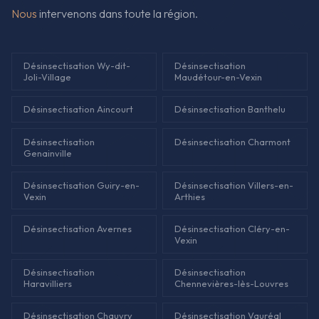
Nous
intervenons dans toute la région.
Désinsectisation Wy-dit-
Désinsectisation
Joli-Village
Maudétour-en-Vexin
Désinsectisation Aincourt
Désinsectisation Banthelu
Désinsectisation
Désinsectisation Charmont
Genainville
Désinsectisation Guiry-en-
Désinsectisation Villers-en-
Vexin
Arthies
Désinsectisation Avernes
Désinsectisation Cléry-en-
Vexin
Désinsectisation
Désinsectisation
Haravilliers
Chennevières-lès-Louvres
Désinsectisation Chauvry
Désinsectisation Vauréal