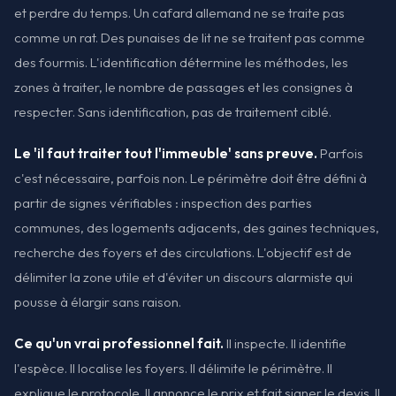
et perdre du temps. Un cafard allemand ne se traite pas
comme un rat. Des punaises de lit ne se traitent pas comme
des fourmis. L'identification détermine les méthodes, les
zones à traiter, le nombre de passages et les consignes à
respecter. Sans identification, pas de traitement ciblé.
Le 'il faut traiter tout l'immeuble' sans preuve.
Parfois
c'est nécessaire, parfois non. Le périmètre doit être défini à
partir de signes vérifiables : inspection des parties
communes, des logements adjacents, des gaines techniques,
recherche des foyers et des circulations. L'objectif est de
délimiter la zone utile et d'éviter un discours alarmiste qui
pousse à élargir sans raison.
Ce qu'un vrai professionnel fait.
Il inspecte. Il identifie
l'espèce. Il localise les foyers. Il délimite le périmètre. Il
explique le protocole. Il annonce le prix et fait signer le devis. Il