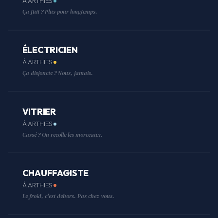
À ARTHIES
Ça fuit ? Plus pour longtemps.
ÉLECTRICIEN
À ARTHIES
Ça disjoncte ? Nous, jamais.
VITRIER
À ARTHIES
Cassé ? On recolle les morceaux.
CHAUFFAGISTE
À ARTHIES
Le froid, c'est dehors. Pas chez vous.