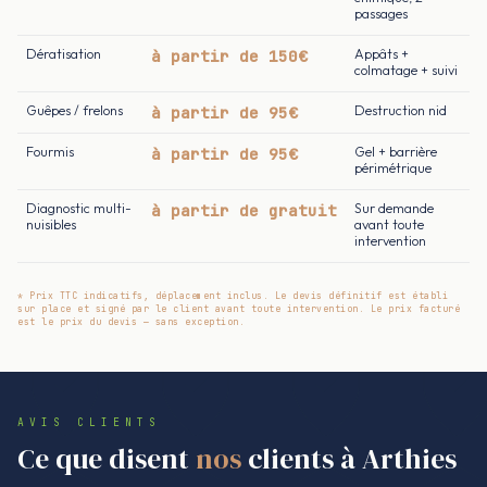
passages
Dératisation
à partir de 150€
Appâts +
colmatage + suivi
Guêpes / frelons
à partir de 95€
Destruction nid
Fourmis
à partir de 95€
Gel + barrière
périmétrique
Diagnostic multi-
à partir de gratuit
Sur demande
nuisibles
avant toute
intervention
* Prix TTC indicatifs, déplacement inclus. Le devis définitif est établi
sur place et signé par le client avant toute intervention. Le prix facturé
est le prix du devis — sans exception.
AVIS CLIENTS
Ce que disent
nos
clients à Arthies