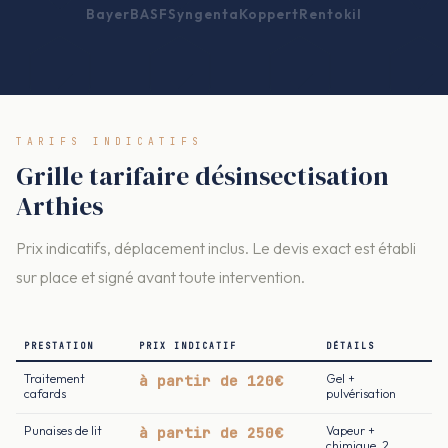
Bayer
BASF
Syngenta
Koppert
Rentokil
TARIFS INDICATIFS
Grille tarifaire désinsectisation
Arthies
Prix indicatifs, déplacement inclus. Le devis exact est établi
sur place et signé avant toute intervention.
PRESTATION
PRIX INDICATIF
DÉTAILS
Traitement
à partir de 120€
Gel +
cafards
pulvérisation
Punaises de lit
à partir de 250€
Vapeur +
chimique, 2