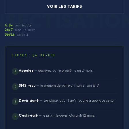
VOIR LES TARIFS
4.8★
sur Google
24/7
même la nuit
Devis
garanti
COMMENT ÇA MARCHE
Appelez
— décrivez votre problème en 2 mots
1
SMS reçu
— le prénom de votre artisan et son ETA
2
Devis signé
— sur place, avant qu'il touche à quoi que ce soit
3
C'est réglé
— le prix = le devis. Garanti 12 mois.
4