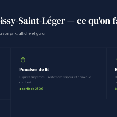
issy-Saint-Léger — ce qu'on f
 son prix, affiché et garanti.
Punaises de lit
R
n
Piqûres suspectes. Traitement vapeur et chimique
B
combiné.
c
à partir de 250€
à