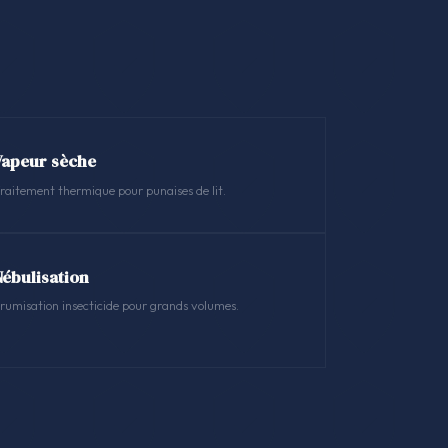
Vapeur sèche
raitement thermique pour punaises de lit.
Nébulisation
rumisation insecticide pour grands volumes.