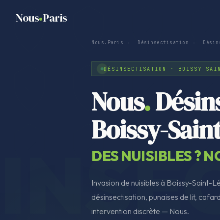
Nous
Paris
Nous.Paris
›
Désinsectisation
›
Désin
DÉSINSECTISATION · BOISSY-SAI
Nous
.
Désins
Boissy-Sain
DES NUISIBLES ? 
Invasion de nuisibles à Boissy-Saint-L
désinsectisation, punaises de lit, cafard
intervention discrète — Nous.