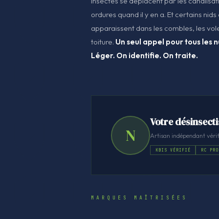
insectes se déplacent par les canalisatio
ordures quand il y en a. Et certains nid
apparaissent dans les combles, les vol
toiture.
Un seul appel pour tous les n
Léger. On identifie. On traite.
Votre désinsecti
N
Artisan indépendant vérif
KBIS VÉRIFIÉ
RC PRO
MARQUES MAÎTRISÉES