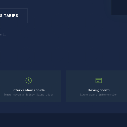
S TARIFS
anti
Intervention rapide
Devis garanti
Temps moyen à Boissy-Saint-Léger
Signé avant intervention