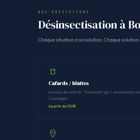
NOS PRESTATIONS
Désinsectisation à Bo
Chaque situation a sa solution. Chaque solution a
Cafards / blattes
Invasion de cafards. Traitement gel + pulvérisation e
2 passages.
à partir de 120€