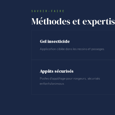
SAVOIR-FAIRE
Méthodes et experti
Gel insecticide
Application ciblée dans les recoins et passages.
Appâts sécurisés
Postes d'appâtage pour rongeurs, sécurisés
enfants/animaux.