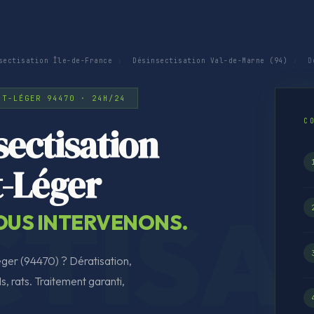
sectisation Île-de-France
›
Désinsectisation Val-de-Marne (94)
›
Dé
NT-LÉGER 94470 · 24H/24
C
ectisation
t-Léger
NOUS INTERVENONS.
éger (94470) ? Dératisation,
s, rats. Traitement garanti,