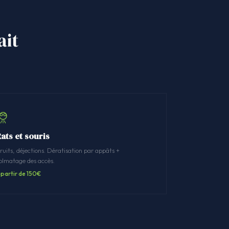
ait
ats et souris
ruits, déjections. Dératisation par appâts +
olmatage des accès.
 partir de 150€