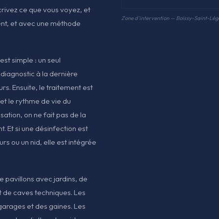
crivez ce que vous voyez, et
Zone d'intervention — Boissy-Saint-Lég
ment, et avec une méthode
st simple : un seul
 diagnostic à la dernière
urs. Ensuite, le traitement est
 et le rythme de vie du
sation, on ne fait pas de la
. Et si une désinfection est
s ou un nid, elle est intégrée
 pavillons avec jardins, de
 de caves techniques. Les
garages et des gaines. Les