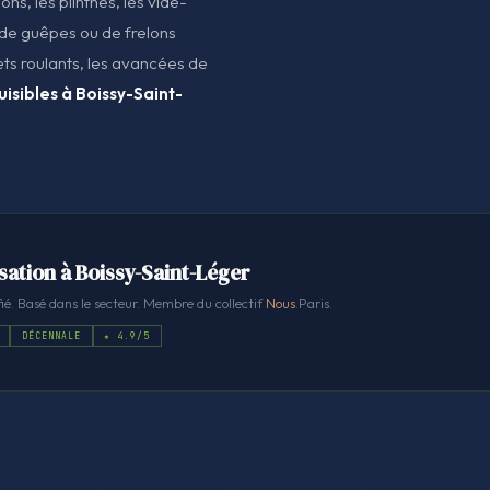
ns, les plinthes, les vide-
s de guêpes ou de frelons
ets roulants, les avancées de
uisibles à Boissy-Saint-
sation à Boissy-Saint-Léger
ié. Basé dans le secteur. Membre du collectif
Nous
.Paris.
DÉCENNALE
★ 4.9/5