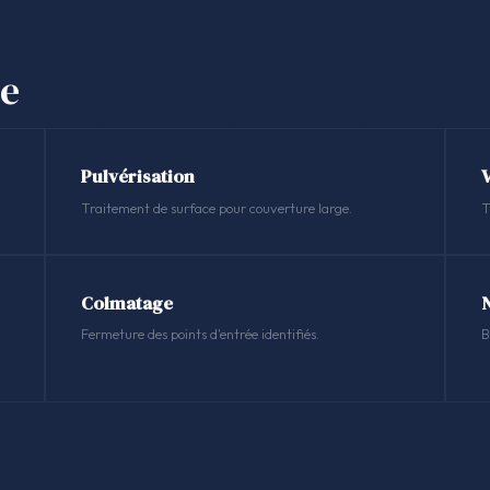
se
Pulvérisation
Traitement de surface pour couverture large.
T
Colmatage
Fermeture des points d'entrée identifiés.
B