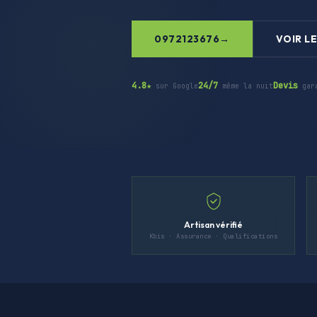
0972123676
VOIR LE
4.8★
24/7
Devis
sur Google
même la nuit
gar
Artisan vérifié
Kbis · Assurance · Qualifications