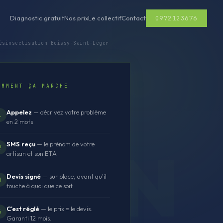
0972123676
Diagnostic gratuit
Nos prix
Le collectif
Contact
sinsectisation Boissy-Saint-Léger
OMMENT ÇA MARCHE
Appelez
— décrivez votre problème
1
en 2 mots
SMS reçu
— le prénom de votre
2
artisan et son ETA
Devis signé
— sur place, avant qu'il
3
touche à quoi que ce soit
C'est réglé
— le prix = le devis.
4
Garanti 12 mois.