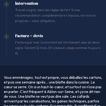
Intervention
5
Travail soigné, dans les règles de l'art. Si une
recommandation complémentaire s'impose, on vous la
propose — sans obligation.
Facture = devis
6
Facture par mail. Le montant est strictement celui du devis
signé. Garanti 12 mois. Et si besoin,
nous
sommes toujours
là.
Vous emménagez, tout est propre, vous déballez les cartons,
et puis une semaine après… une blatte dans la cuisine. Le
cœur se serre. On a un haut-le-cœur, et surtout on n'ose pas
en parler. C'est fréquent à Ablon-sur-Seine, et ça ne dit rien
de vous. Une blatte ne veut pas dire sale. Les cafards
arrivent par les canalisations, les gaines techniques, parfois
les caves ou le vide-ordures d'un immeuble. Ils profitent d'un