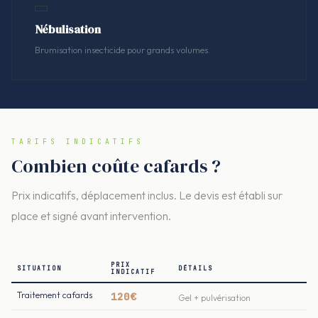
Nébulisation
Brumisation insecticide pour grands volumes.
TARIFS INDICATIFS
Combien coûte cafards ?
Prix indicatifs, déplacement inclus. Le devis est établi sur
place et signé avant intervention.
PRIX
SITUATION
DÉTAILS
INDICATIF
Traitement cafards
120€
Gel + pulvérisation