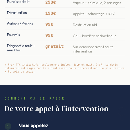
Punaises de lit
250€
Vapeur + chimique, 2 passages
Dératisation
150€
Appâts + colmatage + suivi
Guêpes / frelons
95€
Destruction nid
Fourmis
95€
Gel + barrière périmétrique
Diagnostic multi-
gratuit
Sur demande avant toute
nuisibles
intervention
* Prix TTC indicatifs, déplacement inclus, jour et nuit, 7j/7. Le devis
définitif est signé par le client avant toute intervention. Le prix facturé
= le prix du devis.
COMMENT ÇA SE PASSE
De votre appel à l'intervention
Vous appelez
1