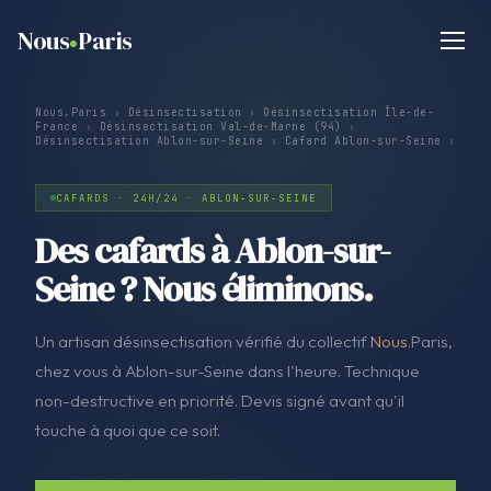
Nous
Paris
Nous.Paris
›
Désinsectisation
›
Désinsectisation Île-de-
France
›
Désinsectisation Val-de-Marne (94)
›
Désinsectisation Ablon-sur-Seine
›
Cafard Ablon-sur-Seine
›
CAFARDS · 24H/24 · ABLON-SUR-SEINE
Des cafards à Ablon-sur-
Seine ? Nous éliminons.
Un artisan désinsectisation vérifié du collectif
Nous
.Paris,
chez vous à Ablon-sur-Seine dans l'heure. Technique
non-destructive en priorité. Devis signé avant qu'il
touche à quoi que ce soit.