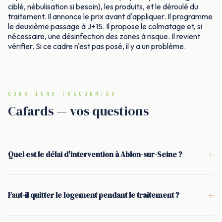
ciblé, nébulisation si besoin), les produits, et le déroulé du
traitement. Il annonce le prix avant d'appliquer. Il programme
le deuxième passage à J+15. Il propose le colmatage et, si
nécessaire, une désinfection des zones à risque. Il revient
vérifier. Si ce cadre n'est pas posé, il y a un problème.
QUESTIONS FRÉQUENTES
Cafards — vos questions
+
Quel est le délai d'intervention à Ablon-sur-Seine ?
<p>À Ablon-sur-Seine, l'intervention se fait généralement
sous 24 à 48 h. Selon l'urgence (notamment en commerce),
+
Faut-il quitter le logement pendant le traitement ?
une intervention le jour même est parfois possible. La priorité
<p>Non, pas pour un traitement gel insecticide. Le gel est
reste la discrétion et un créneau qui vous met à l'aise.</p>