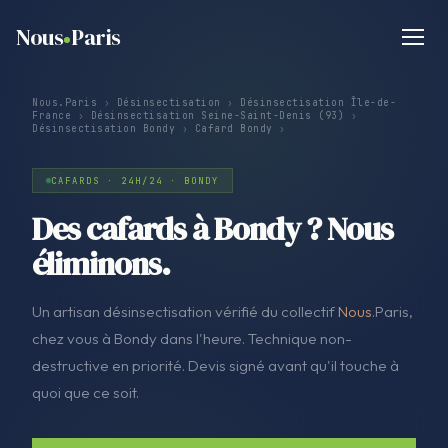
Nous
Paris
Nous.Paris
›
Désinsectisation
›
Désinsectisation Île-de-
France
›
Désinsectisation Seine-Saint-Denis (93)
›
Désinsectisation Bondy
›
Cafard Bondy
›
CAFARDS · 24H/24 · BONDY
Des cafards à Bondy ? Nous
éliminons.
Un artisan désinsectisation vérifié du collectif
Nous
.Paris,
chez vous à Bondy dans l'heure. Technique non-
destructive en priorité. Devis signé avant qu'il touche à
quoi que ce soit.