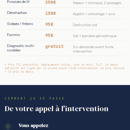
Punaises de lit
250€
Vapeur + chimique, 2 passages
Dératisation
150€
Appâts + colmatage + suivi
Guêpes / frelons
95€
Destruction nid
Fourmis
95€
Gel + barrière périmétrique
Diagnostic multi-
gratuit
Sur demande avant toute
nuisibles
intervention
* Prix TTC indicatifs, déplacement inclus, jour et nuit, 7j/7. Le devis
définitif est signé par le client avant toute intervention. Le prix facturé
= le prix du devis.
COMMENT ÇA SE PASSE
De votre appel à l'intervention
Vous appelez
1