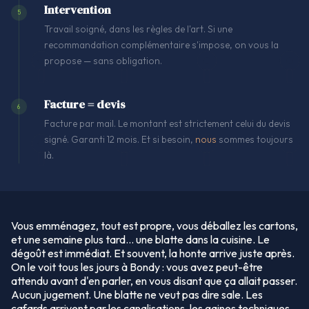
Intervention
5
Travail soigné, dans les règles de l'art. Si une
recommandation complémentaire s'impose, on vous la
propose — sans obligation.
Facture = devis
6
Facture par mail. Le montant est strictement celui du devis
signé. Garanti 12 mois. Et si besoin,
nous
sommes toujours
là.
Vous emménagez, tout est propre, vous déballez les cartons,
et une semaine plus tard… une blatte dans la cuisine. Le
dégoût est immédiat. Et souvent, la honte arrive juste après.
On le voit tous les jours à Bondy : vous avez peut-être
attendu avant d'en parler, en vous disant que ça allait passer.
Aucun jugement. Une blatte ne veut pas dire sale. Les
cafards arrivent par les canalisations, les gaines techniques,