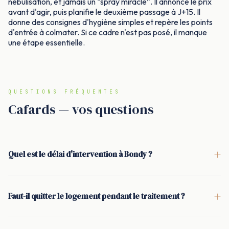
nébulisation, et jamais un “spray miracle”. Il annonce le prix
avant d'agir, puis planifie le deuxième passage à J+15. Il
donne des consignes d'hygiène simples et repère les points
d'entrée à colmater. Si ce cadre n'est pas posé, il manque
une étape essentielle.
QUESTIONS FRÉQUENTES
Cafards — vos questions
+
Quel est le délai d'intervention à Bondy ?
<p>À Bondy, l'intervention est généralement possible sous 24
à 48 h. En cas d'urgence (activité visible en journée,
+
Faut-il quitter le logement pendant le traitement ?
commerce, parties communes touchées), un passage le jour
<p>Non. Pour un traitement au gel insecticide, il n'y a pas
même peut parfois être organisé selon les tournées des
d'évacuation à prévoir. Le gel est posé dans des zones
techniciens.</p>