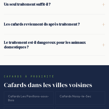
+
Un seul traitement suffit-il ?
ciblées (recoins, arrière des meubles, fissures), et la vie du
<p>Rarement. Les cafards et les blattes laissent des oeufs qui
logement continue normalement, avec quelques consignes
éclosent après le premier passage. C'est pour cela qu'un
simples données avant l'intervention.</p>
+
Les cafards reviennent-ils après traitement ?
protocole sérieux prévoit deux interventions espacées de 15
<p>Ils peuvent revenir si la source est collective (gaines,
jours : la première réduit fortement l'activité, la seconde
canalisations, vide-ordures, caves) et que l'immeuble n'est
élimine la génération suivante.</p>
Le traitement est-il dangereux pour les animaux
+
pas traité globalement. Nous pouvons organiser un suivi et
domestiques ?
proposer un traitement des parties communes pour stabiliser
<p>Le gel insecticide est appliqué dans des zones
la situation dans la durée.</p>
inaccessibles aux animaux (derrière les appareils, dans les
fissures, sous certains éléments). Des consignes de
précaution sont transmises avant intervention, notamment
CAFARDS À PROXIMITÉ
sur le nettoyage des points de pose et l'usage d'anti cafards
Cafards dans les villes voisines
du commerce.</p>
Cafards Les Pavillons-sous-
Cafards Noisy-le-Sec
Bois