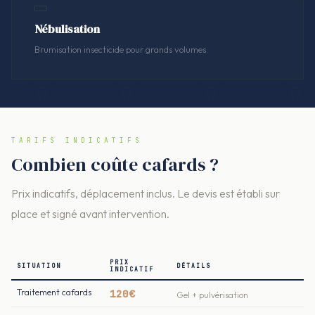
Nébulisation
Brumisation insecticide pour grands volumes.
TARIFS INDICATIFS
Combien coûte cafards ?
Prix indicatifs, déplacement inclus. Le devis est établi sur
place et signé avant intervention.
PRIX
SITUATION
DÉTAILS
INDICATIF
Traitement cafards
120€
Gel + pulvérisation