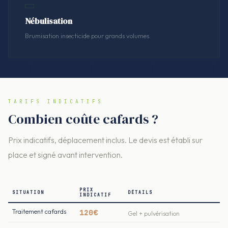
Nébulisation
Brumisation insecticide pour grands volumes.
TARIFS INDICATIFS
Combien coûte cafards ?
Prix indicatifs, déplacement inclus. Le devis est établi sur
place et signé avant intervention.
PRIX
SITUATION
DÉTAILS
INDICATIF
Traitement cafards
120€
Gel + pulvérisation