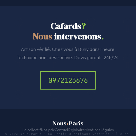
Cafards
?
Nous
intervenons
.
Artisan vérifié. Chez vous à Buhy dans l'heure.
Technique non-destructive. Devis garanti. 24h/24.
0972123676
Nous
Paris
Le collectif
Nos prix
Contact
Rejoindre
Mentions légales
© 2026 Nous.Paris · Collectif d'artisans vérifiés · Île-de-