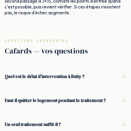
second passage à J+15, colmate les points d'entrée quand
c'est possible, puis revient vérifier. Si ces étapes n'existent
pas, le risque d'échec augmente.
QUESTIONS FRÉQUENTES
Cafards — vos questions
+
Quel est le délai d'intervention à Buhy ?
<p>À Buhy, l'intervention se fait généralement sous 24 à 48 h.
Quand la situation est urgente (local professionnel, cuisine
+
Faut-il quitter le logement pendant le traitement ?
très active), un passage le jour même peut être possible selon
<p>Non. Pour un traitement gel insecticide, il n'y a pas
les disponibilités. Le plus important est de caler tout de suite le
d'évacuation nécessaire : le gel est posé en micro-points
premier passage et la date du contrôle.</p>
+
Un seul traitement suffit-il ?
dans des zones ciblées (recoins, fissures, derrière les