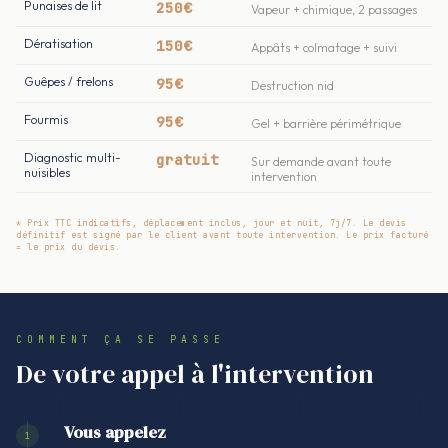
Punaises de lit
250€
Vapeur + chimique, 2 passages
Dératisation
150€
Appâts + colmatage + suivi
Guêpes / frelons
95€
Destruction nid
Fourmis
95€
Gel + barrière périmétrique
Diagnostic multi-
gratuit
Sur demande avant toute
nuisibles
intervention
* Prix TTC indicatifs, déplacement inclus, jour et nuit, 7j/7. Le devis
définitif est signé par le client avant toute intervention. Le prix facturé
= le prix du devis.
COMMENT ÇA SE PASSE
De votre appel à l'intervention
Vous appelez
1