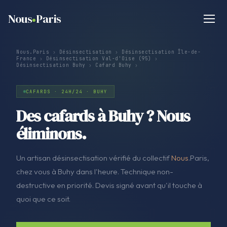
Nous
Paris
Nous.Paris
›
Désinsectisation
›
Désinsectisation Île-de-
France
›
Désinsectisation Val-d'Oise (95)
›
Désinsectisation Buhy
›
Cafard Buhy
›
CAFARDS · 24H/24 · BUHY
Des cafards à Buhy ? Nous
éliminons.
Un artisan désinsectisation vérifié du collectif
Nous
.Paris,
chez vous à Buhy dans l'heure. Technique non-
destructive en priorité. Devis signé avant qu'il touche à
quoi que ce soit.