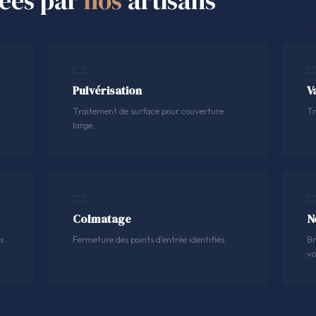
sées par
nos
artisans
Pulvérisation
V
Traitement de surface pour couverture
Tr
large.
Colmatage
N
s
Fermeture des points d'entrée identifiés.
Br
vo