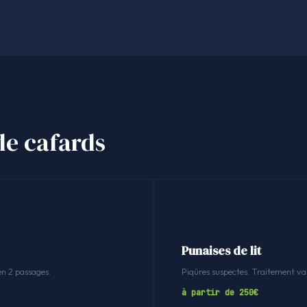
de cafards
Punaises de lit
en 2 passages.
Piqûres suspectes. Traitement v
à partir de 250€