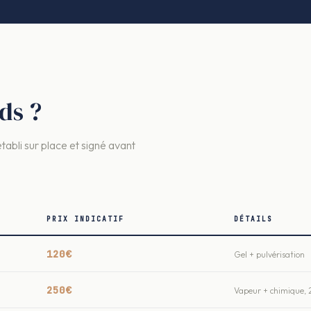
ds ?
établi sur place et signé avant
PRIX INDICATIF
DÉTAILS
120€
Gel + pulvérisation
250€
Vapeur + chimique, 