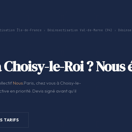
tisation Île-de-France
›
Désinsectisation Val-de-Marne (94)
›
Désinse
 Choisy-le-Roi ? Nous 
llectif
Nous
.Paris, chez vous à Choisy-le-
ive en priorité. Devis signé avant qu'il
S TARIFS