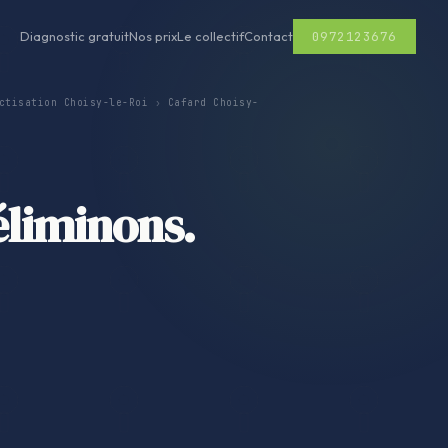
0972123676
Diagnostic gratuit
Nos prix
Le collectif
Contact
ctisation Choisy-le-Roi
›
Cafard Choisy-
éliminons.