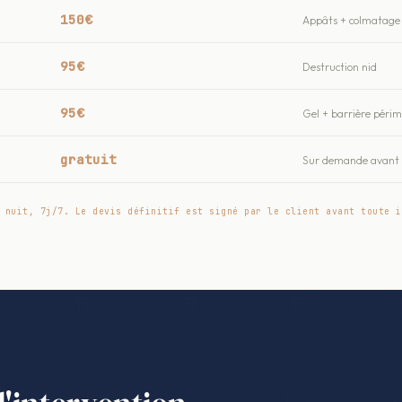
150€
Appâts + colmatage 
95€
Destruction nid
95€
Gel + barrière péri
gratuit
Sur demande avant t
 nuit, 7j/7. Le devis définitif est signé par le client avant toute i