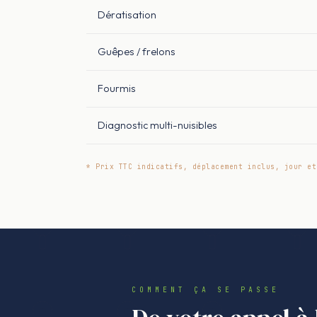
Dératisation
Guêpes / frelons
Fourmis
Diagnostic multi-nuisibles
* Prix TTC indicatifs, déplacement inclus, jour et
COMMENT ÇA SE PASSE