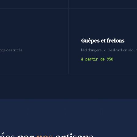
Guêpes et frelons
age des accès.
Nid dangereux. Destruction sécuri
à partir de 95€