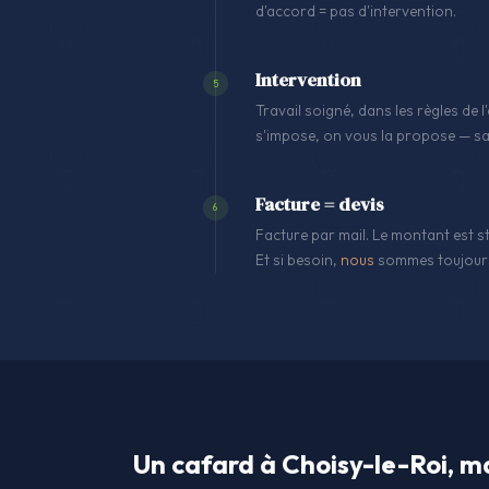
d'accord = pas d'intervention.
Intervention
5
Travail soigné, dans les règles de
s'impose, on vous la propose — sa
Facture = devis
6
Facture par mail. Le montant est st
Et si besoin,
nous
sommes toujours
Un cafard à Choisy-le-Roi, ma