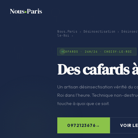
Nous
Paris
Nous.Paris
›
Désinsectisation
›
Désinsec
le-Roi
›
CAFARDS · 24H/24 · CHOISY-LE-ROI
Des cafards à
Un artisan désinsectisation vérifié du co
Roi dans l'heure. Technique non-destruct
touche à quoi que ce soit.
0972123676
VOIR LE