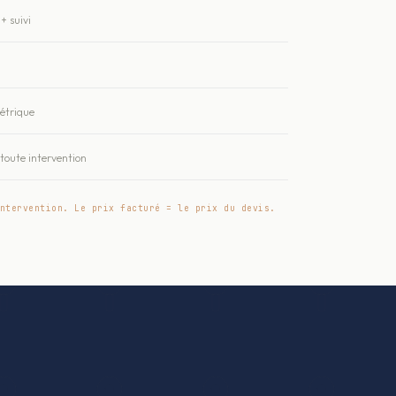
+ suivi
métrique
oute intervention
ntervention. Le prix facturé = le prix du devis.