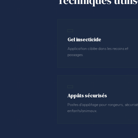
Techniques utili
Gel insecticide
Application ciblée dans les recoins et
passages.
Appâts sécurisés
Postes d'appâtage pour rongeurs, sécurisé
enfants/animaux.