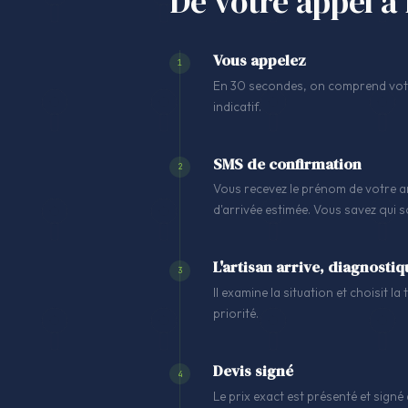
De votre appel à 
Vous appelez
1
En 30 secondes, on comprend votre
indicatif.
SMS de confirmation
2
Vous recevez le prénom de votre ar
d'arrivée estimée. Vous savez qui 
L'artisan arrive, diagnostiq
3
Il examine la situation et choisit l
priorité.
Devis signé
4
Le prix exact est présenté et signé 