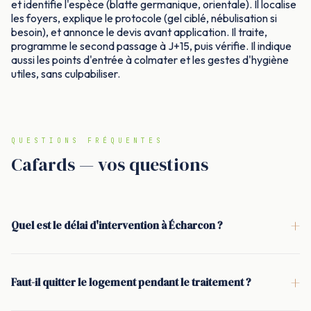
et identifie l'espèce (blatte germanique, orientale). Il localise
les foyers, explique le protocole (gel ciblé, nébulisation si
besoin), et annonce le devis avant application. Il traite,
programme le second passage à J+15, puis vérifie. Il indique
aussi les points d'entrée à colmater et les gestes d'hygiène
utiles, sans culpabiliser.
QUESTIONS FRÉQUENTES
Cafards — vos questions
+
Quel est le délai d'intervention à Écharcon ?
<p>À Écharcon, l'intervention se fait en général sous 24 à 48
h. Selon l'urgence (présence en cuisine, local alimentaire,
+
Faut-il quitter le logement pendant le traitement ?
activité professionnelle), un passage le jour même peut
<p>Non. Pour un traitement par gel insecticide, il n'y a pas
parfois être organisé.</p>