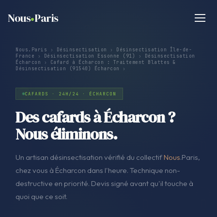
Nous
Paris
Nous.Paris
›
Désinsectisation
›
Désinsectisation Île-de-
France
›
Désinsectisation Essonne (91)
›
Désinsectisation
Écharcon
›
Cafard à Écharcon : Traitement Blattes &
Désinsectisation (91540) Écharcon
›
CAFARDS · 24H/24 · ÉCHARCON
Des cafards à Écharcon ?
Nous éliminons.
Un artisan désinsectisation vérifié du collectif
Nous
.Paris,
chez vous à Écharcon dans l'heure. Technique non-
destructive en priorité. Devis signé avant qu'il touche à
quoi que ce soit.