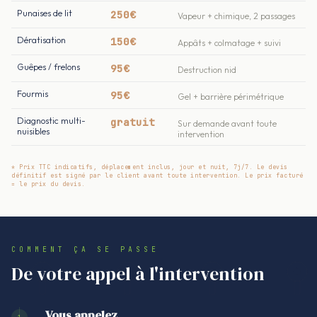
Punaises de lit
250€
Vapeur + chimique, 2 passages
Dératisation
150€
Appâts + colmatage + suivi
Guêpes / frelons
95€
Destruction nid
Fourmis
95€
Gel + barrière périmétrique
Diagnostic multi-
gratuit
Sur demande avant toute
nuisibles
intervention
* Prix TTC indicatifs, déplacement inclus, jour et nuit, 7j/7. Le devis
définitif est signé par le client avant toute intervention. Le prix facturé
= le prix du devis.
COMMENT ÇA SE PASSE
De votre appel à l'intervention
Vous appelez