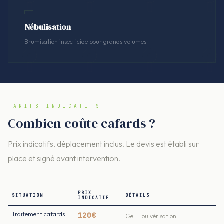
Nébulisation
Brumisation insecticide pour grands volumes.
TARIFS INDICATIFS
Combien coûte cafards ?
Prix indicatifs, déplacement inclus. Le devis est établi sur
place et signé avant intervention.
PRIX
SITUATION
DÉTAILS
INDICATIF
Traitement cafards
120€
Gel + pulvérisation