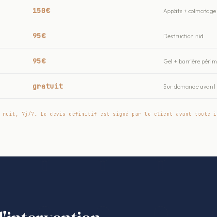
150€
Appâts + colmatage 
95€
Destruction nid
95€
Gel + barrière péri
gratuit
Sur demande avant t
 nuit, 7j/7. Le devis définitif est signé par le client avant toute i