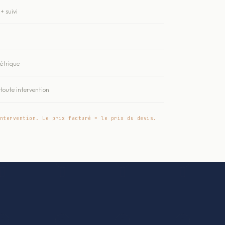
+ suivi
métrique
oute intervention
ntervention. Le prix facturé = le prix du devis.