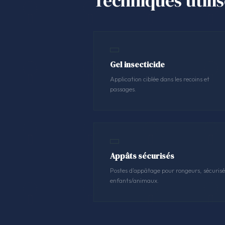
Techniques utili
Gel insecticide
Application ciblée dans les recoins et
passages.
Appâts sécurisés
Postes d'appâtage pour rongeurs, sécurisé
enfants/animaux.