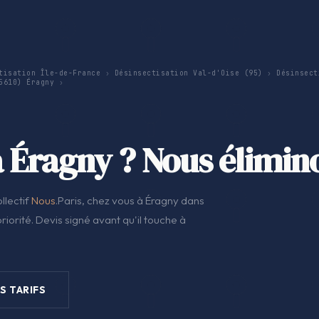
tisation Île-de-France
›
Désinsectisation Val-d'Oise (95)
›
Désinsect
5610) Éragny
›
à Éragny ? Nous élimin
llectif
Nous
.Paris, chez vous à Éragny dans
iorité. Devis signé avant qu'il touche à
S TARIFS