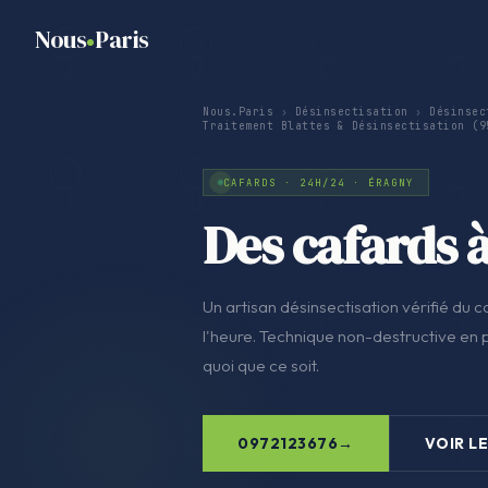
Nous
Paris
Nous.Paris
›
Désinsectisation
›
Désinsec
Traitement Blattes & Désinsectisation (9
CAFARDS · 24H/24 · ÉRAGNY
Des cafards 
Un artisan désinsectisation vérifié du co
l'heure. Technique non-destructive en pr
quoi que ce soit.
0972123676
VOIR LE