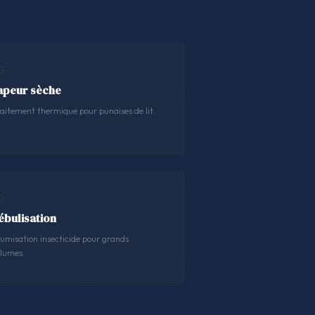
apeur sèche
aitement thermique pour punaises de lit.
ébulisation
umisation insecticide pour grands
lumes.