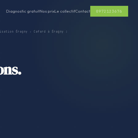
0972123676
Diagnostic gratuit
Nos prix
Le collectif
Contact
isation Éragny
›
Cafard à Éragny :
ons.