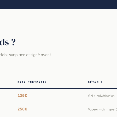
ds ?
établi sur place et signé avant
PRIX INDICATIF
DÉTAILS
120€
Gel + pulvérisation
250€
Vapeur + chimique, 