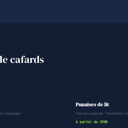
de cafards
Punaises de lit
en 2 passages.
Piqûres suspectes. Traitement v
à partir de 250€