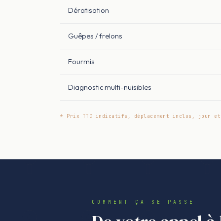
Dératisation
Guêpes / frelons
Fourmis
Diagnostic multi-nuisibles
* Prix TTC indicatifs, déplacement inclus, jour et
COMMENT ÇA SE PASSE