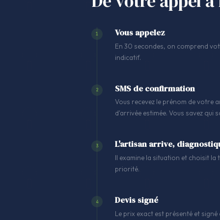
De votre appel à 
Vous appelez
1
En 30 secondes, on comprend votre
indicatif.
SMS de confirmation
2
Vous recevez le prénom de votre ar
d'arrivée estimée. Vous savez qui 
L'artisan arrive, diagnostiq
3
Il examine la situation et choisit l
priorité.
Devis signé
4
Le prix exact est présenté et signé 