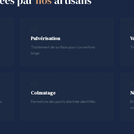
sées par
nos
artisans
Pulvérisation
V
Traitement de surface pour couverture
Tr
large.
Colmatage
N
s
Fermeture des points d'entrée identifiés.
Br
vo