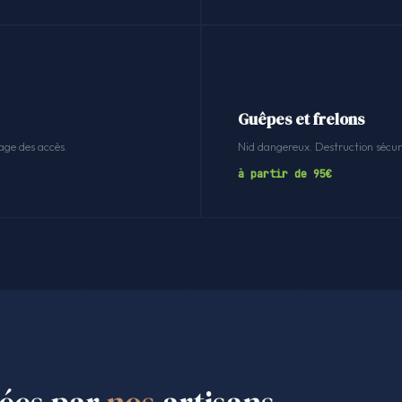
Guêpes et frelons
age des accès.
Nid dangereux. Destruction sécuri
à partir de 95€