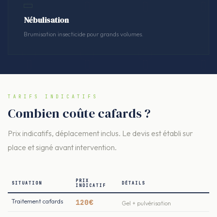
Nébulisation
Brumisation insecticide pour grands volumes.
TARIFS INDICATIFS
Combien coûte cafards ?
Prix indicatifs, déplacement inclus. Le devis est établi sur
place et signé avant intervention.
PRIX
SITUATION
DÉTAILS
INDICATIF
Traitement cafards
120€
Gel + pulvérisation