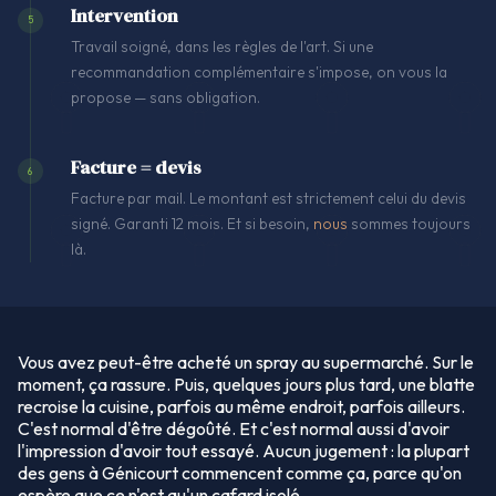
Intervention
5
Travail soigné, dans les règles de l'art. Si une
recommandation complémentaire s'impose, on vous la
propose — sans obligation.
Facture = devis
6
Facture par mail. Le montant est strictement celui du devis
signé. Garanti 12 mois. Et si besoin,
nous
sommes toujours
là.
Vous avez peut-être acheté un spray au supermarché. Sur le
moment, ça rassure. Puis, quelques jours plus tard, une blatte
recroise la cuisine, parfois au même endroit, parfois ailleurs.
C'est normal d'être dégoûté. Et c'est normal aussi d'avoir
l'impression d'avoir tout essayé. Aucun jugement : la plupart
des gens à Génicourt commencent comme ça, parce qu'on
espère que ce n'est qu'un cafard isolé.