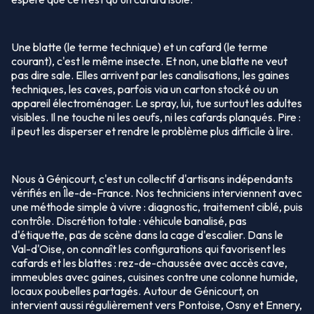
Une blatte (le terme technique) et un cafard (le terme
courant), c'est le même insecte. Et non, une blatte ne veut
pas dire sale. Elles arrivent par les canalisations, les gaines
techniques, les caves, parfois via un carton stocké ou un
appareil électroménager. Le spray, lui, tue surtout les adultes
visibles. Il ne touche ni les oeufs, ni les cafards planqués. Pire :
il peut les disperser et rendre le problème plus difficile à lire.
Nous à Génicourt, c'est un collectif d'artisans indépendants
vérifiés en Île-de-France. Nos techniciens interviennent avec
une méthode simple à vivre : diagnostic, traitement ciblé, puis
contrôle. Discrétion totale : véhicule banalisé, pas
d'étiquette, pas de scène dans la cage d'escalier. Dans le
Val-d'Oise, on connaît les configurations qui favorisent les
cafards et les blattes : rez-de-chaussée avec accès cave,
immeubles avec gaines, cuisines contre une colonne humide,
locaux poubelles partagés. Autour de Génicourt, on
intervient aussi régulièrement vers Pontoise, Osny et Ennery,