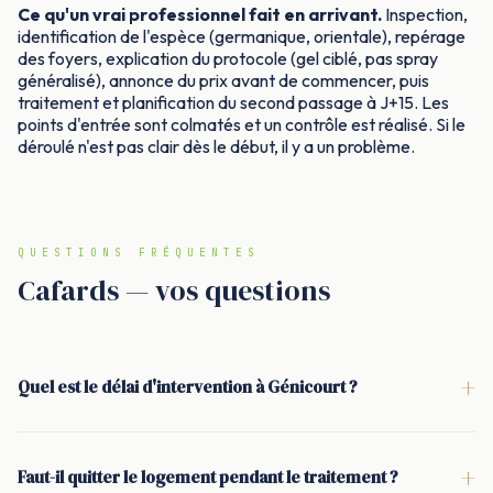
Ce qu'un vrai professionnel fait en arrivant.
Inspection,
identification de l'espèce (germanique, orientale), repérage
des foyers, explication du protocole (gel ciblé, pas spray
généralisé), annonce du prix avant de commencer, puis
traitement et planification du second passage à J+15. Les
points d'entrée sont colmatés et un contrôle est réalisé. Si le
déroulé n'est pas clair dès le début, il y a un problème.
QUESTIONS FRÉQUENTES
Cafards — vos questions
+
Quel est le délai d'intervention à Génicourt ?
<p>À Génicourt, l'intervention se fait généralement sous 24 à
48 h. Quand la situation est urgente (cuisine, commerce,
+
Faut-il quitter le logement pendant le traitement ?
présence en journée), un passage le jour même peut être