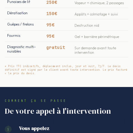
Punaises de lit
250€
Vapeur + chimique, 2 passages
Dératisation
150€
Appâts + colmatage + suivi
Guêpes / frelons
95€
Destruction nid
Fourmis
95€
Gel + barrière périmétrique
Diagnostic multi-
gratuit
Sur demande avant toute
nuisibles
intervention
* Prix TTC indicatifs, déplacement inclus, jour et nuit, 7j/7. Le devis
définitif est signé par le client avant toute intervention. Le prix facturé
= le prix du devis.
COMMENT ÇA SE PASSE
De votre appel à l'intervention
Vous appelez
1