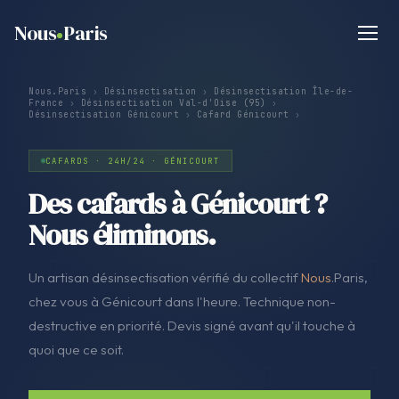
Nous
Paris
Nous.Paris
›
Désinsectisation
›
Désinsectisation Île-de-
France
›
Désinsectisation Val-d'Oise (95)
›
Désinsectisation Génicourt
›
Cafard Génicourt
›
CAFARDS · 24H/24 · GÉNICOURT
Des cafards à Génicourt ?
Nous éliminons.
Un artisan désinsectisation vérifié du collectif
Nous
.Paris,
chez vous à Génicourt dans l'heure. Technique non-
destructive en priorité. Devis signé avant qu'il touche à
quoi que ce soit.